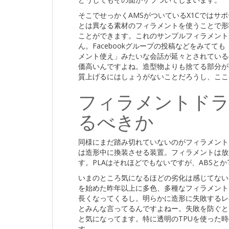
そこでせっかくAMSがついているX1Cではサ
とは異なる素材のフィラメントを使うことで形
ことができます。これのサンプルフィラメント
ん。Facebookグループの投稿などをみて
メント使え」みたいな会話が延々とされている
価高いんですよね。造型物よりも捨てる部分が
質上げるにはしょうがないことだろうし、ここ
フィラメントドラ
るべきか
同様にまだ踏み切れていないのがフィラメント
は造形中に換装させる装置。フィラメントは放
す。PLAはそれほどでもないですが、ABSとか
いまのところ気になるほどの劣化は感じてない
を始めた昨年以上に多色、多種なフィラメント
長くなってくるし。明らかに造形に失敗するレ
とみんな言ってるんですよねー。失敗を防ぐと
と気になってます。特に透明のTPUを使った
す。