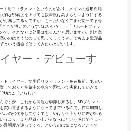
ポート用フィラメントというのがあり、メインの造形樹脂
状的な密着度を上げても接着度は高まらないようにする
が付属してるんですが、もったいなくてまだ使ってませ
ても「ここが汚いのどうすればいい？」→「サポートフィラ
ので、それなりに効果はあるんだと思いますが、割と単
高いのはどうなのって思ってしまうｗ。でもまぁ造形品
ぞという機会で使ってみたいと思います。
イヤー・デビューす
・ドライヤー。文字通りフィラメントを造形前、あるい
置しておくと空気中の水分で湿気って劣化していきま
TPUはヒドいらしい。
んですが、これから高湿な季節も来るし、3Dプリント
を買い置きするようになってきているので、在庫期間も
ベルの劣化をしてなくても、やはり仕上がりに差が出る
いうより、より品質が上がるならばという感じでちょっ
時の透明度が違ってくる、というのは気になるところで