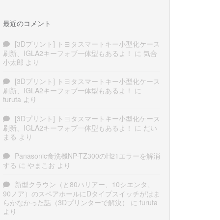
最近のコメント
[3Dプリント] トヨタスマートキー小型化ケース
刷新、IGLA2キーフォブ一体型もあるよ！
に
気合
小太郎
より
[3Dプリント] トヨタスマートキー小型化ケース
刷新、IGLA2キーフォブ一体型もあるよ！
に
furuta
より
[3Dプリント] トヨタスマートキー小型化ケース
刷新、IGLA2キーフォブ一体型もあるよ！
に
だい
まる
より
Panasonic食洗機NP-TZ300のH21エラーを解消
する
に
やまこお
より
新型クラウン（と80ハリアー、10シエンタ、
90ノア）のスペアホールにDタイプスイッチがはま
らかなかった話（3Dプリンターで解決）
に
furuta
より