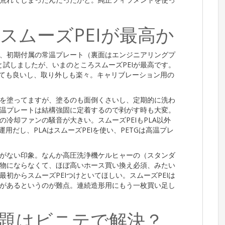
スムーズPEIが最高か
、初期付属の常温プレート（裏面はエンジニアリングプ
と試しましたが、いまのところスムーズPEIが最高です。
くても良いし、取り外しも楽々。キャリブレーション用の
を塗ってますが、塗るのも面倒くさいし、定期的に洗わ
温プレートは結構強固に定着するので剥がす時も大変。
冷却ファンの騒音が大きい。スムーズPEIもPLA以外
用だし、PLAはスムーズPEIを使い、PETGは高温プレ
がない印象。なんか高圧洗浄機ケルヒャーの（スタンダ
物にならなくて、ほぼ高いホース買い換え必須、みたい
初からスムーズPEIつけといてほしい。スムーズPEIは
があるというのが難点。連続造形用にもう一枚買い足し
題はビニテで解決？