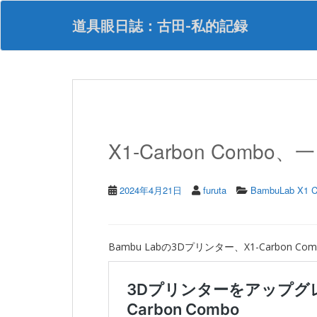
S
k
道具眼日誌：古田-私的記録
i
p
t
o
m
a
i
n
X1-Carbon Combo
c
o
n
t
2024年4月21日
furuta
BambuLab X1 C
e
n
t
Bambu Labの3Dプリンター、X1-Carbo