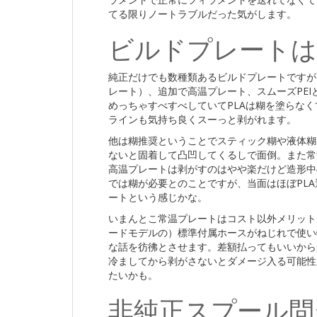
てる限りノートラブルだった気がします。
ビルドプレートは
純正だけでも数種類あるビルドプレートですが
レート）、追加で高温プレート、スムーズPEI
めっちゃすべすべしていてPLAは糊を塗らな
ラインも気持ち良くスーっと剥がれます。
他は糊推奨ということでスティック糊や液体糊
ないと固着して凸凹してくるしで面倒。また常
高温プレートは剥がすのはやや楽だけど造形中の
では糊が必要とのことですが、当面はほぼPLA運
ートという感じかな。
いまんとこ常温プレートはコスト以外メリット
ードモデルの）標準付属ホースがねじれで使い
な話を彷彿とさせます。差額払ってもいいから最
冷ましてから剥がさないとダメージ入る可能性
たいかも。
非純正スプール問