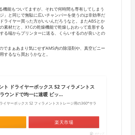
せる機能もついてますが、それで何時間も専有してしまう
ジ」と同じで無駄に広いチャンバーを使うのは非効率だ
ドライヤー買った方がいいんだろうなと。またABSとか
の素材だと、X1Cの乾燥機能で乾燥しおわって造形する
する端からプリンターに送る、くらいするのが良いとの
なのでまぁあまり気にせずAMS内の除湿剤や、真空ビニー
活用するなら買おうかなと。
メント ドライヤーボックス S2 フィラメントス
サラウンドで均一に速暖 ビッ…
 ドライヤーボックス S2 フィラメントストレージ用の360°サラ
楽天市場
ポチップ