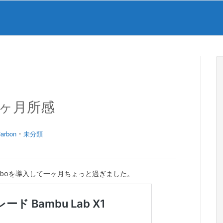
、一ヶ月所感
・
arbon
未分類
n Comboを導入して一ヶ月ちょっと過ぎました。