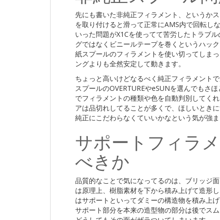
先にも書いた非純正フィラメント、というかス
を取り付けると滑って正常にAMS内で回転しな
いった問題がX1Cを使ってて苦労したトラブ
グではなくビニールテープを巻くというハック
紙スプールのフィラメントを使い切ってしまっ
ングよりも全然安定して動きます。
ちょっと高いけどなるべく純正フィラメントで
スプールのOVERTUREやeSUNを選んでも
でフィラメントの種類や色を自動判別してくれ
アは品切れしてることが多くで、ほしいときに
純正にこだわらなくていいかなという気が強ま
サポートフィラメ
べきか
品質的なことで気になってるのは、ブリッジ面
は原理上、樹脂素材を下から積み上げて造形し
はサポートといってダミーの構造物を積み上げ
サポート部分を本来の造型物の部分は後でスム
どうしてもその面がザラついてしまいます。