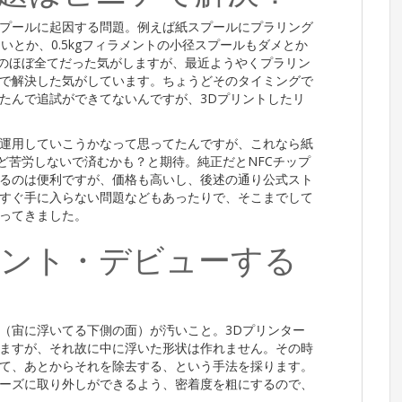
プールに起因する問題。例えば紙スプールにプラリング
いとか、0.5kgフィラメントの小径スプールもダメとか
ルのほぼ全てだった気がしますが、最近ようやくプラリン
で解決した気がしています。ちょうどそのタイミングで
たんで追試ができてないんですが、3Dプリントしたリ
運用していこうかなって思ってたんですが、これなら紙
さほど苦労しないで済むかも？と期待。純正だとNFCチップ
るのは便利ですが、価格も高いし、後述の通り公式スト
すぐ手に入らない問題などもあったりで、そこまでして
ってきました。
ント・デビューする
（宙に浮いてる下側の面）が汚いこと。3Dプリンター
ますが、それ故に中に浮いた形状は作れません。その時
て、あとからそれを除去する、という手法を採ります。
ーズに取り外しができるよう、密着度を粗にするので、