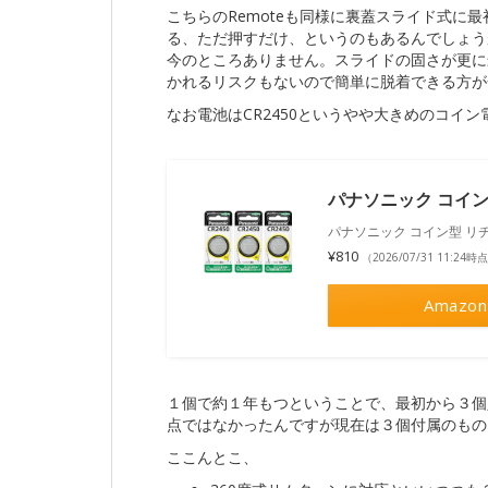
こちらのRemoteも同様に裏蓋スライド式に
る、ただ押すだけ、というのもあるんでしょう
今のところありません。スライドの固さが更に
かれるリスクもないので簡単に脱着できる方が合
なお電池はCR2450というやや大きめのコイ
パナソニック コイン型
パナソニック コイン型 リチウ
¥810
（2026/07/31 11:24時
Amazon
１個で約１年もつということで、最初から３個
点ではなかったんですが現在は３個付属のもの
ここんとこ、