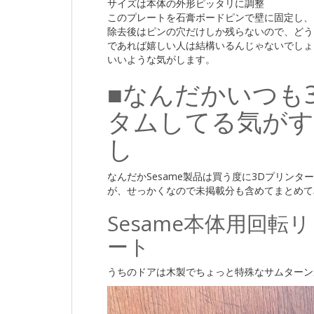
サイズは本体の外形ピッタリに調整
このプレートを石膏ボードピンで壁に固定し、
除去後はピンの穴だけしか残らないので、どう
であれば嬉しい人は結構いるんじゃないでしょ
いいような気がします。
■なんだかいつも
タムしてる気が
し
なんだかSesame製品は買う度に3Dプリン
が、せっかくなので未掲載分も含めてまとめて
Sesame本体用回
ート
うちのドアは木製でちょっと特殊なサムターン