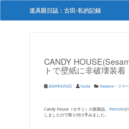
S
k
道具眼日誌：古田-私的記録
i
p
t
o
m
a
i
n
CANDY HOUSE(Ses
c
o
トで壁紙に非破壊装着
n
t
e
・
2024年6月2日
furuta
Sesame
スマー
n
t
Candy House（セサミ）の新製品、
Remote
が
しましたので取り付け手みました。