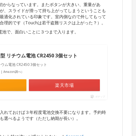
最初からなっています。またボタンが大きい、重量があ
が、スライドが滑って持ち上がってしまうということも
最適化されている印象です。室内側なので外してもって
理的です（Touchは若干盗難リスクは上がった？）。
ン電池で、面白いことに３つまで入ります。
 リチウム電池 CR2450 3個セット
ム電池 CR2450 3個セット
点 | Amazon調べ）
楽天市場
ポチップ
入れておけば３年程度電池交換不要になります。予約時
も選べるようです（ただし納期が長い）。