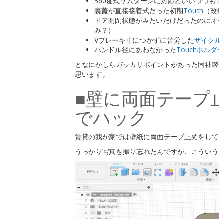
360度式サムターンに対応といいつつ
裏蓋が直接接着式だった初期
Touch
（改
ドア開閉状態がみたいだけだったのにオ
み？）
Vブレーキ車につかずに苦労した
サイク
ハンドル径にあわなかった
Touchホルダ
となにかしらガッカリポイントがあった同社製
思います。
■壁に両面テープ
でハック
賃貸の我が家では壁紙に両面テープ止めをして
うっかり写真を撮り忘れたんですが、こういう