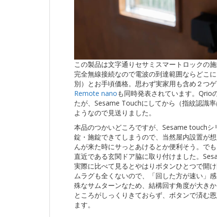
この製品は文字通りセサミスマートロックの施
完全無線接続なので電波の到達範囲ならどこに
別）とお手頃価格。思わず実家用も含め２つゲ
Remote nano
も同時発表されています。Qri
たが、Sesame Touchにしてから（指紋
ようなので見送りました。
本品のつかいどころですが、Sesame tou
錠・施錠できてしまうので、当然屋内設置が想
んが来た時にサっとあけるとか便利そう。でもま
直近である玄関ドア脇に取り付けました。Ses
実際に比べて見るとやはりボタンひとつで開け
ムラグも全くないので、「回した方が速い」感
殊なサムターンなため、結構回す角度が大きか
ところがしっくりきておらず、ボタンで済む恩
ます。