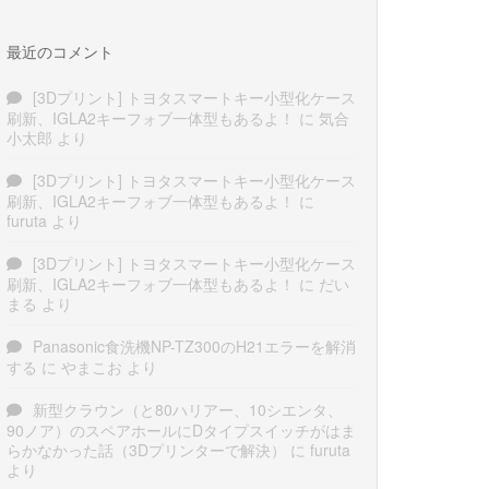
最近のコメント
[3Dプリント] トヨタスマートキー小型化ケース
刷新、IGLA2キーフォブ一体型もあるよ！
に
気合
小太郎
より
[3Dプリント] トヨタスマートキー小型化ケース
刷新、IGLA2キーフォブ一体型もあるよ！
に
furuta
より
[3Dプリント] トヨタスマートキー小型化ケース
刷新、IGLA2キーフォブ一体型もあるよ！
に
だい
まる
より
Panasonic食洗機NP-TZ300のH21エラーを解消
する
に
やまこお
より
新型クラウン（と80ハリアー、10シエンタ、
90ノア）のスペアホールにDタイプスイッチがはま
らかなかった話（3Dプリンターで解決）
に
furuta
より