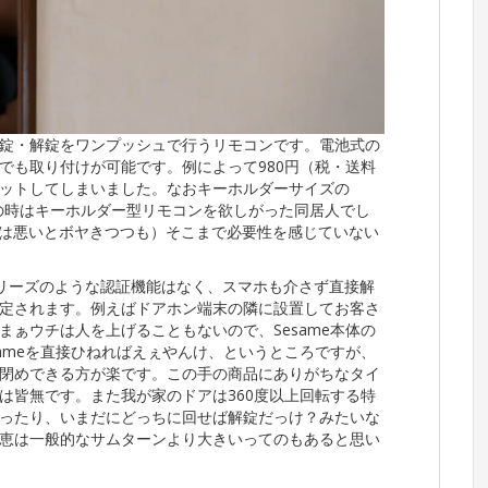
錠・解錠をワンプッシュで行うリモコンです。電池式の
でも取り付けが可能です。例によって980円（税・送料
ットしてしまいました。なおキーホルダーサイズの
oの時はキーホルダー型リモコンを欲しがった同居人でし
認識率は悪いとボヤきつつも）そこまで必要性を感じていない
chシリーズのような認証機能はなく、スマホも介さず直接解
定されます。例えばドアホン端末の隣に設置してお客さ
ぁウチは人を上げることもないので、Sesame本体の
ameを直接ひねればえぇやんけ、というところですが、
閉めできる方が楽です。この手の商品にありがちなタイ
は皆無です。また我が家のドアは360度以上回転する特
ったり、いまだにどっちに回せば解錠だっけ？みたいな
恵は一般的なサムターンより大きいってのもあると思い