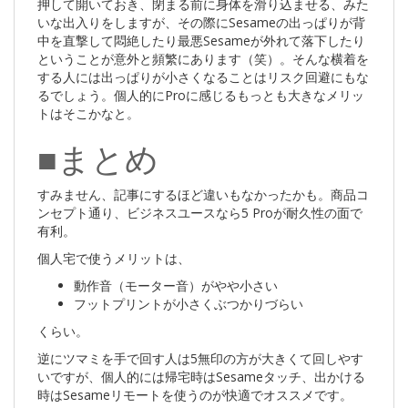
押して開いておき、閉まる前に身体を滑り込ませる、みた
いな出入りをしますが、その際にSesameの出っぱりが背
中を直撃して悶絶したり最悪Sesameが外れて落下したり
ということが意外と頻繁にあります（笑）。そんな横着を
する人には出っぱりが小さくなることはリスク回避にもな
るでしょう。個人的にProに感じるもっとも大きなメリッ
トはそこかなと。
■まとめ
すみません、記事にするほど違いもなかったかも。商品コ
ンセプト通り、ビジネスユースなら5 Proが耐久性の面で
有利。
個人宅で使うメリットは、
動作音（モーター音）がやや小さい
フットプリントが小さくぶつかりづらい
くらい。
逆にツマミを手で回す人は5無印の方が大きくて回しやす
いですが、個人的には帰宅時はSesameタッチ、出かける
時はSesameリモートを使うのが快適でオススメです。