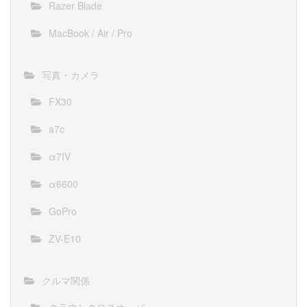
Razer Blade
MacBook / Air / Pro
写真・カメラ
FX30
a7c
α7IV
α6600
GoPro
ZV-E10
クルマ関係
クラウンクロスオーバー