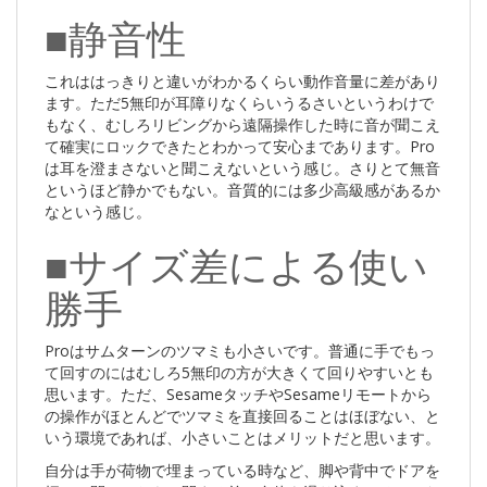
■静音性
これははっきりと違いがわかるくらい動作音量に差があり
ます。ただ5無印が耳障りなくらいうるさいというわけで
もなく、むしろリビングから遠隔操作した時に音が聞こえ
て確実にロックできたとわかって安心まであります。Pro
は耳を澄まさないと聞こえないという感じ。さりとて無音
というほど静かでもない。音質的には多少高級感があるか
なという感じ。
■サイズ差による使い
勝手
Proはサムターンのツマミも小さいです。普通に手でもっ
て回すのにはむしろ5無印の方が大きくて回りやすいとも
思います。ただ、SesameタッチやSesameリモートから
の操作がほとんどでツマミを直接回ることはほぼない、と
いう環境であれば、小さいことはメリットだと思います。
自分は手が荷物で埋まっている時など、脚や背中でドアを