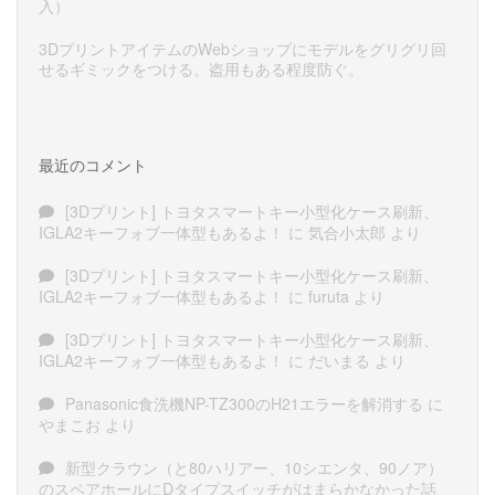
入）
3DプリントアイテムのWebショップにモデルをグリグリ回
せるギミックをつける。盗用もある程度防ぐ。
最近のコメント
[3Dプリント] トヨタスマートキー小型化ケース刷新、
IGLA2キーフォブ一体型もあるよ！
に
気合小太郎
より
[3Dプリント] トヨタスマートキー小型化ケース刷新、
IGLA2キーフォブ一体型もあるよ！
に
furuta
より
[3Dプリント] トヨタスマートキー小型化ケース刷新、
IGLA2キーフォブ一体型もあるよ！
に
だいまる
より
Panasonic食洗機NP-TZ300のH21エラーを解消する
に
やまこお
より
新型クラウン（と80ハリアー、10シエンタ、90ノア）
のスペアホールにDタイプスイッチがはまらかなかった話