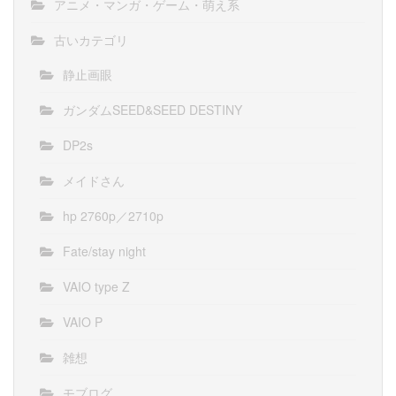
アニメ・マンガ・ゲーム・萌え系
古いカテゴリ
静止画眼
ガンダムSEED&SEED DESTINY
DP2s
メイドさん
hp 2760p／2710p
Fate/stay night
VAIO type Z
VAIO P
雑想
モブログ