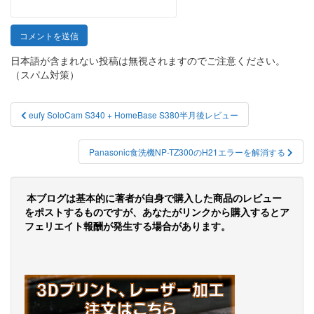
日本語が含まれない投稿は無視されますのでご注意ください。
（スパム対策）
投
eufy SoloCam S340 + HomeBase S380半月後レビュー
稿
ナ
Panasonic食洗機NP-TZ300のH21エラーを解消する
ビ
ゲ
本ブログは基本的に著者が自身で購入した商品のレビュー
をポストするものですが、あなたがリンクから購入するとア
ー
フェリエイト報酬が発生する場合があります。
シ
ョ
ン