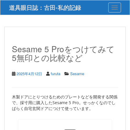
S
道具眼日誌：古田-私的記録
Toggle 
k
i
p
t
o
m
a
Sesame 5 Proをつけてみて
i
5無印との比較など
n
c
o
n
2025年4月12日
furuta
Sesame
t
e
n
t
木製ドアにとりつけるためのプレートなどを開発する関係
で、採寸用に購入したSesame 5 Pro。せっかくなのでし
ばらく自宅玄関ドアにつけて使っています。