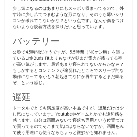
少し気になるのはあまりにもスッポリ収まってるので、外
す時に少し爪でつまむような形になり、そのうち薄いシリ
コンが破れてこないかな？という点です。なんか傷をつけ
ないような脱着方法を探りたいと思っています。
バッテリー
公称で4.5時間だそうですが、5.5時間（NCオン時）を謳っ
ているLinkBuds Fitよりもなぜか朝まだ電力が残ってる率
が高い気がします。最近あまり寝られてないからかなｗ？
もしかするとコンテンツが途切れたところでスリープ的な
動作になってるかも？朝起きてなにか再生するとまだ鳴る
ぞ、という感じ。
遅延
トータルでとても満足度が高い本品ですが、遅延だけは少
し気になっています。Youtubeやゲームとかでも違和感を
感じます。自分は画面みないで寝落ち専用という位置づけ
で買ってるのでそこまで気にはならないですが、画面をみ
て使う用途にも使うならちょっと微妙かも知れません。