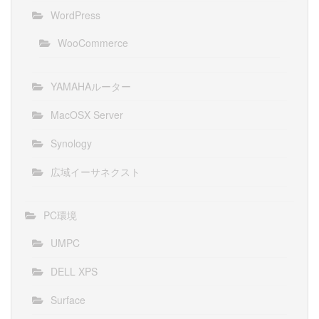
WordPress
WooCommerce
YAMAHAルーター
MacOSX Server
Synology
広域イーサネクスト
PC環境
UMPC
DELL XPS
Surface