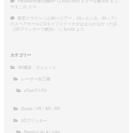
Panasonic食洗機NP-TZ300のH21エラーを解消する
に
やまこお
より
新型クラウン（と80ハリアー、10シエンタ、90ノア）
のスペアホールにDタイプスイッチがはまらかなかった話
（3Dプリンターで解決）
に
furuta
より
カテゴリー
AV機器・ガジェット
レーザー加工機
xTool F1/F2
Quest / VR / AR / XR
3Dプリンター
BambuLab A1 mini