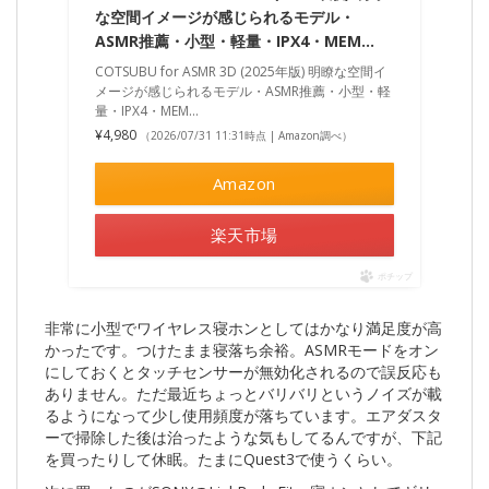
な空間イメージが感じられるモデル・
ASMR推薦・小型・軽量・IPX4・MEM…
COTSUBU for ASMR 3D (2025年版) 明瞭な空間イ
メージが感じられるモデル・ASMR推薦・小型・軽
量・IPX4・MEM…
¥4,980
（2026/07/31 11:31時点 | Amazon調べ）
Amazon
楽天市場
ポチップ
非常に小型でワイヤレス寝ホンとしてはかなり満足度が高
かったです。つけたまま寝落ち余裕。ASMRモードをオン
にしておくとタッチセンサーが無効化されるので誤反応も
ありません。ただ最近ちょっとバリバリというノイズが載
るようになって少し使用頻度が落ちています。エアダスタ
ーで掃除した後は治ったような気もしてるんですが、下記
を買ったりして休眠。たまにQuest3で使うくらい。