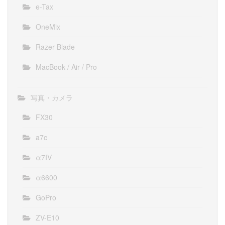
e-Tax
OneMix
Razer Blade
MacBook / Air / Pro
写真・カメラ
FX30
a7c
α7IV
α6600
GoPro
ZV-E10