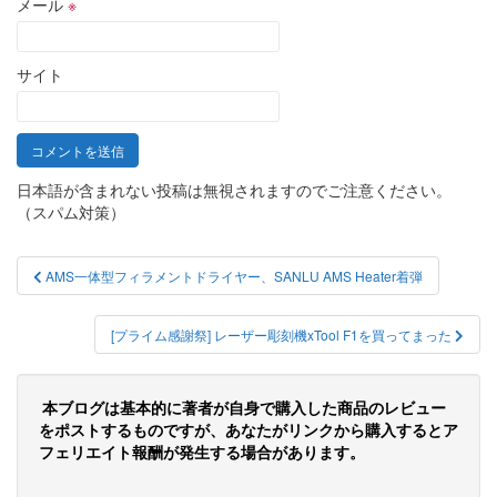
メール
※
サイト
日本語が含まれない投稿は無視されますのでご注意ください。
（スパム対策）
投
AMS一体型フィラメントドライヤー、SANLU AMS Heater着弾
稿
ナ
[プライム感謝祭] レーザー彫刻機xTool F1を買ってまった
ビ
ゲ
本ブログは基本的に著者が自身で購入した商品のレビュー
をポストするものですが、あなたがリンクから購入するとア
ー
フェリエイト報酬が発生する場合があります。
シ