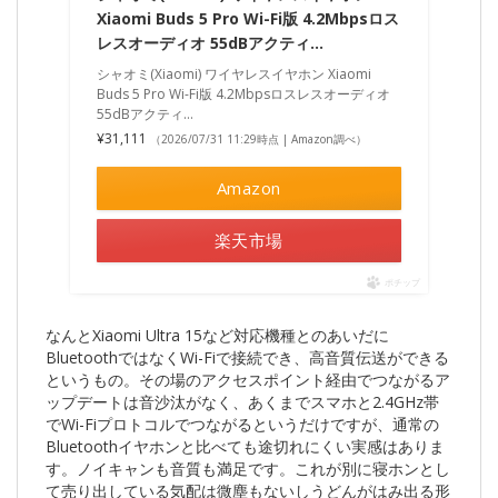
Xiaomi Buds 5 Pro Wi-Fi版 4.2Mbpsロス
レスオーディオ 55dBアクティ…
シャオミ(Xiaomi) ワイヤレスイヤホン Xiaomi
Buds 5 Pro Wi-Fi版 4.2Mbpsロスレスオーディオ
55dBアクティ…
¥31,111
（2026/07/31 11:29時点 | Amazon調べ）
Amazon
楽天市場
ポチップ
なんとXiaomi Ultra 15など対応機種とのあいだに
BluetoothではなくWi-Fiで接続でき、高音質伝送ができる
というもの。その場のアクセスポイント経由でつながるア
ップデートは音沙汰がなく、あくまでスマホと2.4GHz帯
でWi-Fiプロトコルでつながるというだけですが、通常の
Bluetoothイヤホンと比べても途切れにくい実感はありま
す。ノイキャンも音質も満足です。これが別に寝ホンとし
て売り出している気配は微塵もないしうどんがはみ出る形