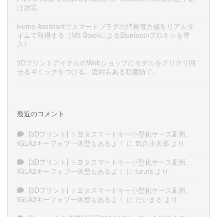
け対策
Home Assistantでスマートプラグの消費電力値をリアルタ
イムで取得する（M5 StackによるBluetoothプロキシを導
入）
3DプリントアイテムのWebショップにモデルをグリグリ回
せるギミックをつける。盗用もある程度防ぐ。
最近のコメント
[3Dプリント] トヨタスマートキー小型化ケース刷新、
IGLA2キーフォブ一体型もあるよ！
に
気合小太郎
より
[3Dプリント] トヨタスマートキー小型化ケース刷新、
IGLA2キーフォブ一体型もあるよ！
に
furuta
より
[3Dプリント] トヨタスマートキー小型化ケース刷新、
IGLA2キーフォブ一体型もあるよ！
に
だいまる
より