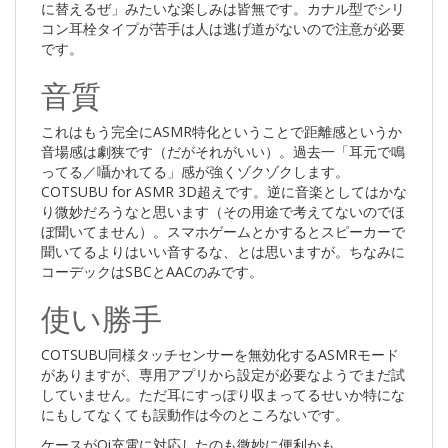
に替えるぜ」みたいな楽しみは皆無です。カナル型でシリ
コン耳栓タイプが苦手は人は逃げ道がないので注意が必要
です。
音質
これはもう完全にASMR特化ということで距離感というか
音場感は劇狭です（だがそれがいい）。過去一「耳元で鳴
ってる／囁かれてる」感が強くゾクゾクします。
COTSUBU for ASMR 3D超えです。逆に音楽としてはかな
り微妙だろうなと思います（その用途で考えてないのでほ
ぼ聞いてません）。スマホゲームとかするとスピーカーで
聞いてるよりはいい音するな、とは思いますが。ちなみに
コーデックはSBCとAACのみです。
使い勝手
COTSUBU同様タッチセンサーを無効化するASMRモード
がありますが、専用アプリから設定が必要なようでまだ試
していません。ただ耳にすっぽり収まってるせいか特にな
にもしてなくても誤動作は今のところないです。
ケースがQi充電に対応したのも微妙に便利かも。