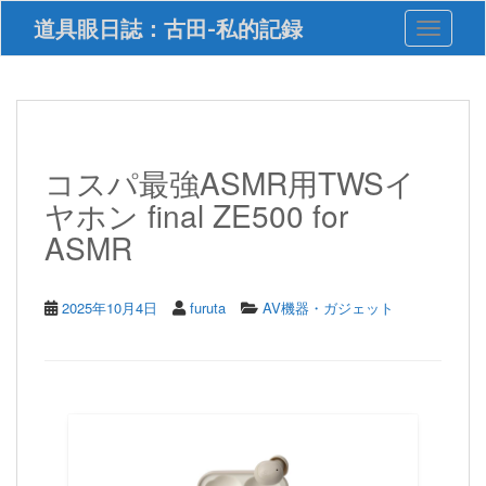
S
道具眼日誌：古田-私的記録
Toggle 
k
i
p
t
o
m
a
コスパ最強ASMR用TWSイ
i
ヤホン final ZE500 for
n
c
ASMR
o
n
t
2025年10月4日
furuta
AV機器・ガジェット
e
n
t