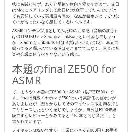
状にも関わらず、わりと平気で横向き寝ができます。先日
はMacにペアリングして終日Meet傘下してたんですがと
ても安静していて実用度も高め。なんか寝ホンとしてつな
ぐのがもったいなく感じてくるレベルです。
ASMRコンテンツ用としてみた時の近接感（音場の狭さ）
はCOTSUBU＞＞Xiaomi＞LinkBudsという感じでしょう
か。XiaomiとLinkBuds Fitは音質はいいんだけど、耳元で
鳴ってる／囁かれている感はそこまでではなく、素直に音
楽や会議に使うべきだなという感じ。
本題のfinal ZE500 for
ASMR
で、ようやく本題のZE500 for ASMR（以下ZE500）で
す。finalは有線イヤホンでE500という高評価の寝ホンが
ありましたが、型番からしてそのワイヤレス版を満を持し
てリリースしたという感じでしょうか。自分はE500未経
験ですがレビューとかみてると「E500と同じ音だ！」と
書かれています。
ノイキャンはないですが、非常に小さく9,000円とお手頃