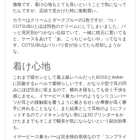
価格です。着け心地もとても良いということで気になって
たんですが、店頭で見かけた時に衝動買い。
カラーはクリームとダークブルーの2色ですが、つい
COTSUBUとほぼ同色のクリームにしてしまいました。パ
ッと見区別がつかない位似ていて、一緒に枕元に置いてる
と、ケースをあけて「あ、こっちじゃないや」ってなりま
す。COTSUBUはバリバリ音が治ってたら売却しようか
な。
着け心地
これまで寝ホンとして最上級レベルだったBOSEとAnker
に匹敵するレベルで素晴らしいです。かなり小型で耳の凹
みにほぼ完全に収まるので、横向き寝をしても全く干渉を
感じません。イヤーピース兼カバーのようなシリコンパー
ツが耳との接触面を覆うように被さるせいか摩擦が高く勝
手に外れることもなく。また結果として耳栓のようにフィ
ットするのでノイキャンがない割には3Dプリンターをか
けたままでもそこまで騒音が気にならないという副次効果
も。
イヤーピース兼カバーは完全独自形状なので「コンプライ