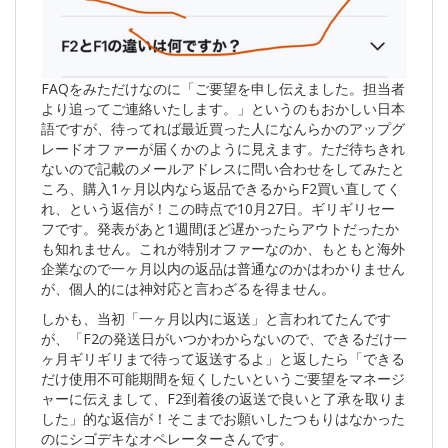
FAQをみただけなのに「ご要望を申し伝えました。担当者
より追ってご連絡いたします。」というのもおかしい日本
語ですが、待ってれば最近買った人になんらかのアップグ
レードオファーが届くかのように見えます。ただ待ちきれ
ないので記載のメールアドレスに問い合わせをしてみたと
ころ、購入1ヶ月以内なら返品できるからF2買い直してく
れ、という返信が！この時点で10月27日。ギリギリセー
フです。発表があと1週間ほど遅かったらアウトだったか
も知れません。これが特別オファーなのか、もともと海外
企業なので一ヶ月以内の返品は普通なのかはわかりません
が、個人的には神対応と言わざるを得ません。
しかも、当初「一ヶ月以内に返送」と言われてたんです
が、「F2の発送日がいつかわからないので、できるだけ一
ヶ月ギリギリまで待って返送するよ」と返したら「できる
だけ使用不可能期間を短くしたいというご要望をマネージ
ャーに伝えまして、F2到着後の返送で良いと了承を取りま
した」的な返信が！そこまでお願いしたつもりはなかった
のにシゴデキなオペレーターさんです。