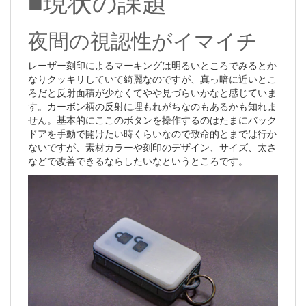
■現状の課題
夜間の視認性がイマイチ
レーザー刻印によるマーキングは明るいところでみるとか
なりクッキリしていて綺麗なのですが、真っ暗に近いとこ
ろだと反射面積が少なくてやや見づらいかなと感じていま
す。カーボン柄の反射に埋もれがちなのもあるかも知れま
せん。基本的にここのボタンを操作するのはたまにバック
ドアを手動で開けたい時くらいなので致命的とまでは行か
ないですが、素材カラーや刻印のデザイン、サイズ、太さ
などで改善できるならしたいなというところです。