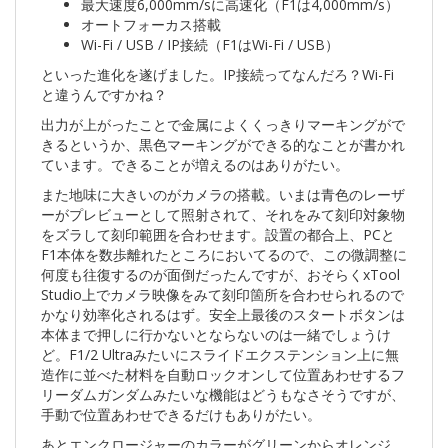
最大速度6,000mm/sに高速化（F1は4,000mm/s）
オートフォーカス搭載
Wi-Fi / USB / IP接続（F1はWi-Fi / USB）
といった進化を遂げました。IP接続ってなんだろ？Wi-Fi
と違うんですかね？
出力が上がったことで金属によくくっきりマーキングがで
きるというか、黒色マーキングができる的なことが書かれ
ています。できることが増えるのはありがたい。
また地味に大きいのがカメラの搭載。いまは青色のレーザ
ーがプレビューとして照射されて、それをみて刻印対象物
をズラして刻印範囲を合わせます。設置の都合上、PCと
F1本体を数歩離れたところにおいてるので、この微調整に
何度も往復するのが面倒だったんですが、おそらくxTool
Studio上でカメラ映像をみて刻印箇所を合わせられるので
かなり効率化されるはず。安全上最後のスタートボタンは
本体まで押しに行かないとならないのは一緒でしょうけ
ど。F1/2 Ultraみたいにスライドエクステンション上に無
造作に並べた材料を自動ロックオンして位置あわせするフ
リーダムガンダムみたいな機能はどうもなさそうですが、
手動で位置あわせできるだけもありがたい。
あとエンクロージャーのカラーがグリーンからオレンジ