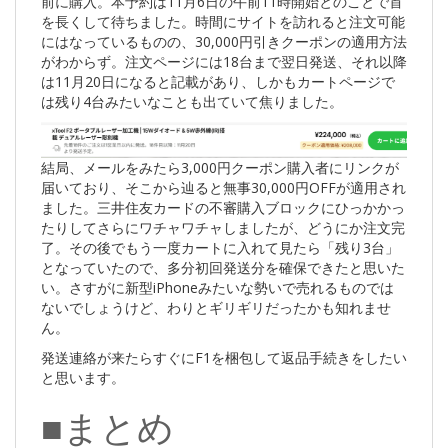
前に購入。本予約は11月6日の午前11時開始とのことで首
を長くして待ちました。時間にサイトを訪れると注文可能
にはなっているものの、30,000円引きクーポンの適用方法
がわからず。注文ページには18台まで翌日発送、それ以降
は11月20日になると記載があり、しかもカートページで
は残り4台みたいなことも出ていて焦りました。
結局、メールをみたら3,000円クーポン購入者にリンクが
届いており、そこから辿ると無事30,000円OFFが適用され
ました。三井住友カードの不審購入ブロックにひっかかっ
たりしてさらにワチャワチャしましたが、どうにか注文完
了。その後でもう一度カートに入れて見たら「残り3台」
となっていたので、多分初回発送分を確保できたと思いた
い。さすがに新型iPhoneみたいな勢いで売れるものでは
ないでしょうけど、わりとギリギリだったかも知れませ
ん。
発送連絡が来たらすぐにF1を梱包して返品手続きをしたい
と思います。
■まとめ