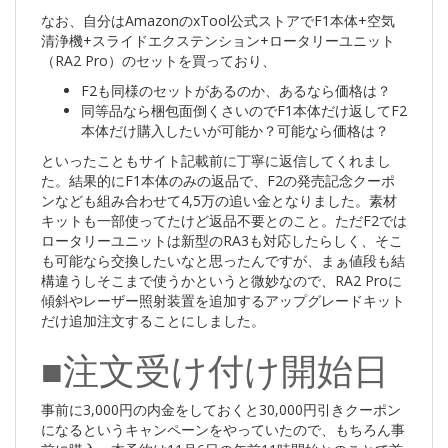
なお、自分はAmazonのxTool公式ストアでF1本体+空気
清浄機+スライドエクステンション+ロータリーユニット
（RA2 Pro）のセットを買っており、
F2も同様のセットがあるのか、あるなら価格は？
同等品なら梱包面倒くさいのでF1本体だけ返してF2
本体だけ購入したいが可能か？可能なら価格は？
といったこともサイト記載前に丁寧に返信してくれまし
た。結果的にF1本体のみの返品で、F2の発売記念クーポ
ンなども組み合わせて4,5万の追い金となりました。素材
キットも一部使ってたけど返品不要とのこと。ただF2では
ロータリーユニットは新型のRA3も対応したらしく、そこ
も可能なら交換したいなと思ったんですが、まぁ値段も結
構違うしそこまで使うかというと微妙なので、RA2 Proに
傾斜やレーザー照射装置を追加するアップグレードキット
だけ追加注文することにしました。
■注文受け付け開始日
事前に3,000円の内金をしておくと30,000円引きクーポン
になるというキャンペーンをやっていたので、もちろん事