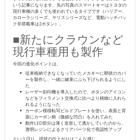
いう記事になります。先の写真のスマートキーはトヨタの
現行車種の多くでも使われているタイプです（ハリアー、
カローラシリーズ、ヤリスシリーズなど、電動ハッチバッ
ク非搭載車は2ボタン）。
■新たにクラウンなど
現行車種用も製作
今回の進化ポイントは、
従来格納できなくなっていたメカキーに鞘状のカバ
ーを製作し、一緒に鍵束にぶら下げられるようにし
た
レーザー刻印機を導入したので、ボタンのアイコン
などをフィラメント交換式に比べより精緻に入れら
れるようになった
カーボン模様転写ビルドプレートを使い、表面と背
面にカーボン柄（微細な凹凸）を入れてみた
動作LED部分は薄く造形して透かしていたのから、
透明レジンによるクリアパーツ化で視認性アップ
という辺り。現状の仕上がりはこんな感じ。