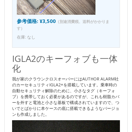
参考価格: ¥3,500
（別途消費税、送料がかかりま
す）
在庫: なし
IGLA2のキーフォブも一体
化
我が家のクラウンクロスオーバーにはAUTHOR ALARM社
のカーセキュリティIGLA2+を搭載しています。乗車時の
自動セキュリティ解除のために、小さなタグ（キーフォ
ブ）を携帯しておく必要があるのですが、これも樹脂カバ
ーを外すと電池と小さな基板で構成されていますので、つ
いでとばかりに本ケースの底に搭載できるようなバージョ
ンも作成しました。