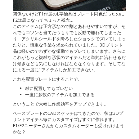
関係ないけどF1付属のL字治具はプレート同色だったのに
F2は黒になってちょっと残念…
このアイテムは正方形なので割とあわせやすいですが、そ
れでもコツンと当てたつもりでも反動で離れてしまった
り、アクリルシールドを降ろしたショックでズレてしまっ
たりと、慎重な作業を求められていました。3Dプリント
品は軽いのでわずかな振動でもブレてしまいます。さらに
これがもっと複雑な形状のアイテムだと単純に沿わせるだ
け傾きなども気にしなければならなくなります。そしてな
による一度に1アイテムしか加工できない。
これを配置プレートにすることで、
雑に配置してもズレない
一度に多数のアイテムを加工できる
ということで大幅に作業効率をアップできます。
ベースプレートのCADスケッチはできたので、後は3Dプ
リントアイテム毎にカスタマイズはすぐに作れます。
F1/F2ユーザーさんからカスタムオーダーも受け付けよう
かな？