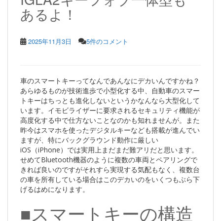
あるよ！
2025年11月3日
5件のコメント
車のスマートキーってなんであんなにデカいんですかね？
あらゆるものが技術進歩で小型化する中、自動車のスマー
トキーはちっとも進化しないというかなんなら大型化して
います。イモビライザーに要求されるセキュリティ機能が
高度化する中で仕方ないことなのかも知れませんが。また
昨今はスマホを使ったデジタルキーなども搭載が進んでい
ますが、特にバックグラウンド動作に厳しい
iOS（iPhone）では実用上まだまだ難アリだと思います。
せめてBluetooth機器のように複数の車両とペアリングで
きれば良いのですがそれすら実現する気配もなく、複数台
の車を所有している場合はこのデカいのをいくつもぶら下
げるはめになります。
■スマートキーの構造