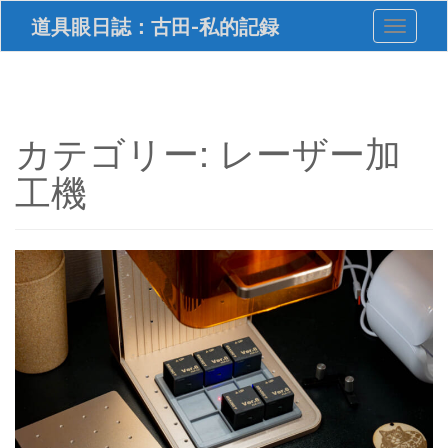
S
道具眼日誌：古田-私的記録
Toggle 
k
i
p
t
o
m
カテゴリー:
レーザー加
a
i
工機
n
c
o
n
t
e
n
t