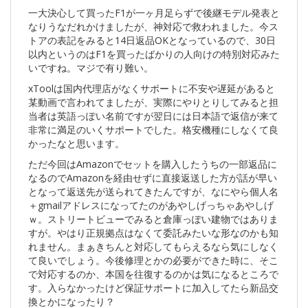
一大決心して買ったF1が一ヶ月足らずで後継モデル発表と
なりうなだれかけましたが、神対応で救われました。今ス
トアの表記をみると14日返品OKとなっているので、30日
以内というのはF1を買ったばかりの人向けの特別対応みた
いですね。マジで有り難い。
xToolは国内代理店がなくサポートに不安や遅延があると
某動画で言われてましたが、実際にやりとりしてみると担
当者は英語っぽい名前ですが翌日には日本語で返信が来て
非常に満足のいくサポートでした。格安機種にしなくて良
かったなと思います。
ただ今回はAmazonでセットを購入したうちの一部返品に
なるのでAmazonを経由せずに直接返送した方が話が早い
となって返送先が送られてきたんですが、なにやら個人名
＋gmailアドレスになってたのがあやしげっちゃあやしげ
ｗ。ストリートビューでみると倉庫っぽい建物ではありま
すが。やはり正規拠点はなくて委託みたいな形なのかも知
れません。まぁきちんと対応してもらえるなら気にしなく
て良いでしょう。今後修理とかの必要ができた時に、そこ
で対応するのか、本国を往復するのかは気になるところで
す。入らなかったけど保証サポートに加入してたら新品交
換とかになったり？