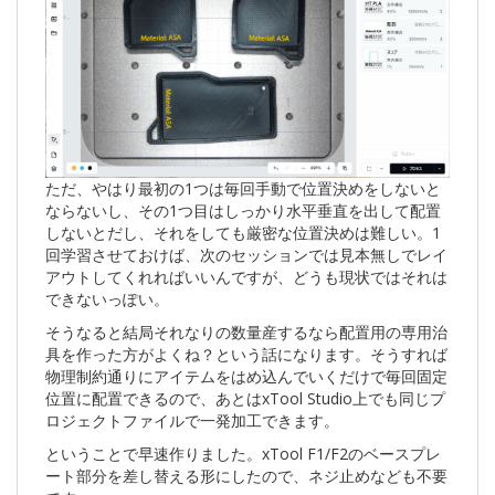
ただ、やはり最初の1つは毎回手動で位置決めをしないと
ならないし、その1つ目はしっかり水平垂直を出して配置
しないとだし、それをしても厳密な位置決めは難しい。1
回学習させておけば、次のセッションでは見本無しでレイ
アウトしてくれればいいんですが、どうも現状ではそれは
できないっぽい。
そうなると結局それなりの数量産するなら配置用の専用治
具を作った方がよくね？という話になります。そうすれば
物理制約通りにアイテムをはめ込んでいくだけで毎回固定
位置に配置できるので、あとはxTool Studio上でも同じプ
ロジェクトファイルで一発加工できます。
ということで早速作りました。xTool F1/F2のベースプレ
ート部分を差し替える形にしたので、ネジ止めなども不要