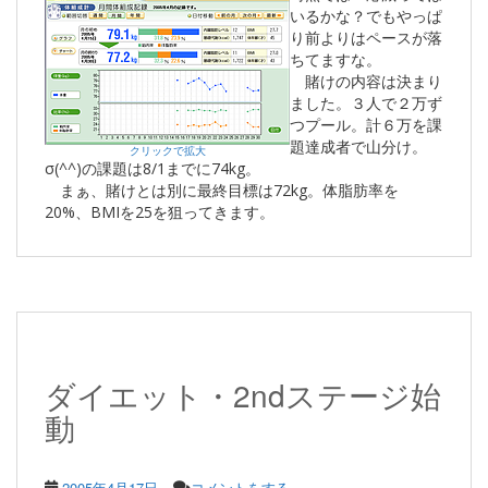
いるかな？でもやっぱ
り前よりはペースが落
ちてますな。
賭けの内容は決まり
ました。３人で２万ず
つプール。計６万を課
題達成者で山分け。
クリックで拡大
σ(^^)の課題は8/1までに74kg。
まぁ、賭けとは別に最終目標は72kg。体脂肪率を
20%、BMIを25を狙ってきます。
ダイエット・2ndステージ始
動
2005年4月17日
コメントをする