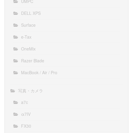
UMPC
DELL XPS
Surface
e-Tax
OneMix
Razer Blade
MacBook / Air / Pro
写真・カメラ
a7c
α7IV
FX30