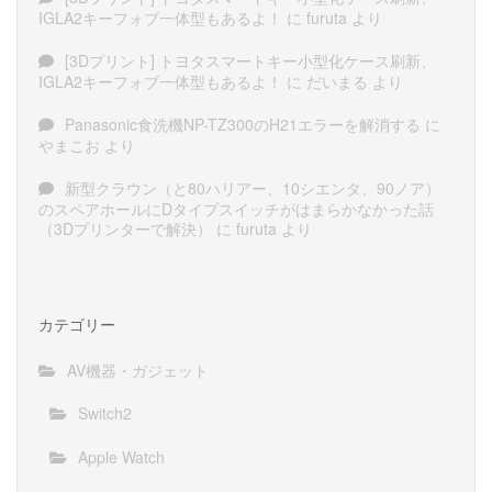
IGLA2キーフォブ一体型もあるよ！
に
furuta
より
[3Dプリント] トヨタスマートキー小型化ケース刷新、
IGLA2キーフォブ一体型もあるよ！
に
だいまる
より
Panasonic食洗機NP-TZ300のH21エラーを解消する
に
やまこお
より
新型クラウン（と80ハリアー、10シエンタ、90ノア）
のスペアホールにDタイプスイッチがはまらかなかった話
（3Dプリンターで解決）
に
furuta
より
カテゴリー
AV機器・ガジェット
Switch2
Apple Watch