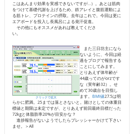
こはあんまり効果を実感できないですが…）。あとは筋肉
をつけて基礎代謝を上げるため、鉄アレイと腹筋運動によ
る筋トレ、プロテインの摂取。去年はこれで。今回は更に
エアボードを投入し長風呂による発汗促進。
その他にもオススメがあれば教えてくださ
い。
また三日坊主になら
ないように、今回は経
過をブログで報告する
ことにしてみます。
とりあえず体年齢が
44歳ってのがorzです
な（実年齢32）。せ
めて30歳台を目指し
ます。
BMI値
27.5は明
クリックで拡大
らかに肥満。25までは落とさないと。賭けとしての体重目
標値と期限は未定ですが、とりあえず前回最終目標だった
72kgと体脂肪率20%が目安かな？
進捗報告がないようでしたらプレッシャーかけて下さい
ませ。＞All