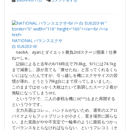
NATIONAL バランスエクサ
白 EU6203-W
naokA、ayanとダイエット勝負2ndステージ開幕！仕事
ねーしｗ。
記録によると去年の6/16時点で79.8kg。9/1には74.1kg
まで減量し、誰が見ても「痩せたね」と言ってくれるくら
いにはなったんですが、引っ越しを機にエクササイズの習
慣が薄れ、とうとう79kg台にまで戻ってしまいました。
このままではせっかく大枚はたいて新調したスーツ２着が
無駄になってしまうorz。
というワケで、二人の参戦を機にσ(^^)もまた再開する
というワケです。
主力兵器はコレ→。ハンドルがないため、通常のエアロ
バイクよりもフットプリントが小さく、置き場所に困らな
い。また底面がやや不安定で一輪車のように腹筋もつかっ
てバランスをとらなければならない、というフレコミ（そ