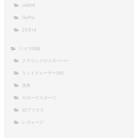
α6600
GoPro
ZV-E10
クルマ関係
クラウンクロスオーバー
ランドクルーザー300
洗車
カローラスポーツ
30プリウス
レヴォーグ