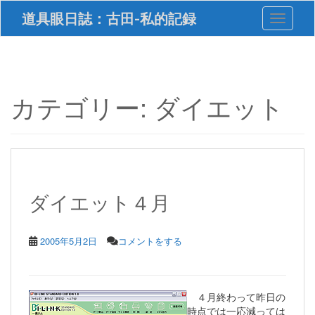
S
道具眼日誌：古田-私的記録
Toggle 
k
i
p
t
o
m
カテゴリー:
ダイエット
a
i
n
c
o
n
t
ダイエット４月
e
n
t
2005年5月2日
コメントをする
４月終わって昨日の
時点では一応減っては