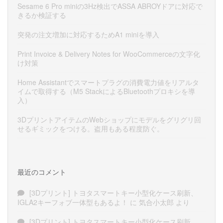
Sesame 6 Pro miniの3Hz検出でASSA ABROYドアに対応で
きるか検証する
突発の注文増加に対応するためA1 miniを導入
Print Invoice & Delivery Notes for WooCommerceの文字化
け対策
Home Assistantでスマートプラグの消費電力値をリアルタ
イムで取得する（M5 StackによるBluetoothプロキシを導
入）
3DプリントアイテムのWebショップにモデルをグリグリ回
せるギミックをつける。盗用もある程度防ぐ。
最近のコメント
[3Dプリント] トヨタスマートキー小型化ケース刷新、
IGLA2キーフォブ一体型もあるよ！
に
気合小太郎
より
[3Dプリント] トヨタスマートキー小型化ケース刷新、