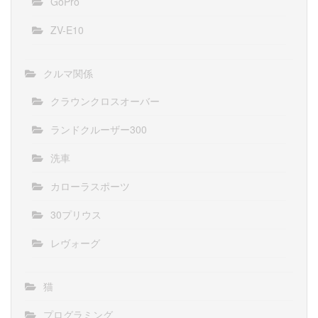
GoPro
ZV-E10
クルマ関係
クラウンクロスオーバー
ランドクルーザー300
洗車
カローラスポーツ
30プリウス
レヴォーグ
猫
プログラミング