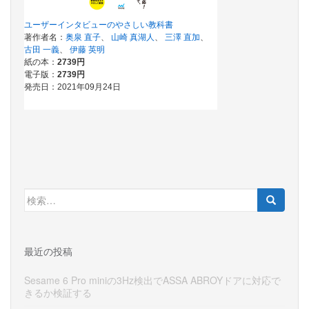
検
索:
最近の投稿
Sesame 6 Pro miniの3Hz検出でASSA ABROYドアに対応で
きるか検証する