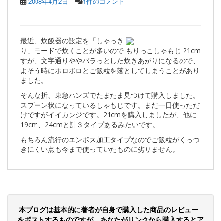
2008年4月2日
1件のコメント
最近、炊飯器の設定を「しゃっき
り」モードで炊くことが多いので
もりっこしゃもじ 21cm
すが、文字通りややパラっとした炊きあがりになるので、
よそう時にポロポロとご飯粒を落としてしまうことがあり
ました。
そんな折、東急ハンズでたまたま見つけて購入しました。
スプーン状になっているしゃもじです。まだ一日使っただ
けですがイイカンジです。21cmを購入しましたが、他に
19cm、24cmと計３タイプあるみたいです。
もちろん流行のエンボス加工タイプなのでご飯粒がくっつ
きにくい点も今まで使っていたものに劣りません。
本ブログは基本的に著者が自身で購入した商品のレビュー
をポストするものですが、あなたがリンクから購入するとア