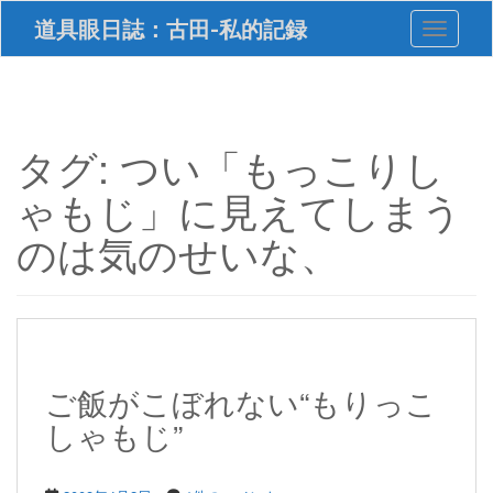
S
道具眼日誌：古田-私的記録
Toggle 
k
i
p
t
o
m
タグ:
つい「もっこりし
a
i
ゃもじ」に見えてしまう
n
c
のは気のせいな、
o
n
t
e
n
t
ご飯がこぼれない“もりっこ
しゃもじ”