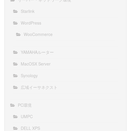
Starlink
WordPress
WooCommerce
YAMAHAルーター
MacOSX Server
Synology
広域イーサネクスト
PC環境
UMPC
DELL XPS