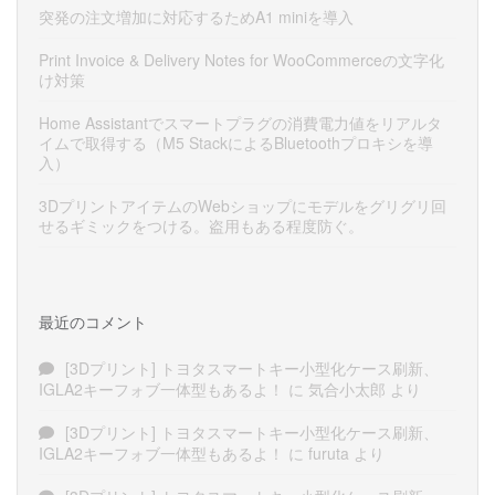
突発の注文増加に対応するためA1 miniを導入
Print Invoice & Delivery Notes for WooCommerceの文字化
け対策
Home Assistantでスマートプラグの消費電力値をリアルタ
イムで取得する（M5 StackによるBluetoothプロキシを導
入）
3DプリントアイテムのWebショップにモデルをグリグリ回
せるギミックをつける。盗用もある程度防ぐ。
最近のコメント
[3Dプリント] トヨタスマートキー小型化ケース刷新、
IGLA2キーフォブ一体型もあるよ！
に
気合小太郎
より
[3Dプリント] トヨタスマートキー小型化ケース刷新、
IGLA2キーフォブ一体型もあるよ！
に
furuta
より