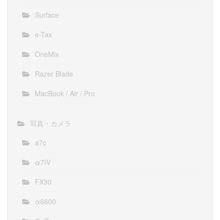
Surface
e-Tax
OneMix
Razer Blade
MacBook / Air / Pro
写真・カメラ
a7c
α7IV
FX30
α6600