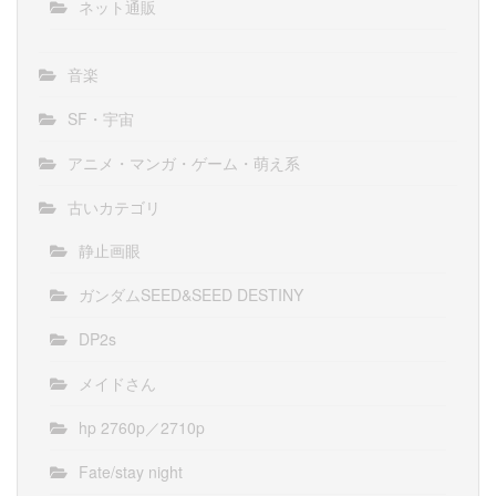
ネット通販
音楽
SF・宇宙
アニメ・マンガ・ゲーム・萌え系
古いカテゴリ
静止画眼
ガンダムSEED&SEED DESTINY
DP2s
メイドさん
hp 2760p／2710p
Fate/stay night