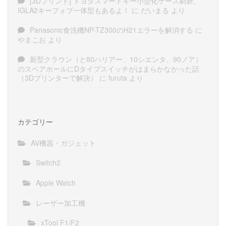
[3Dプリント] トヨタスマートキー小型化ケース刷新、
IGLA2キーフォブ一体型もあるよ！
に
だいまる
より
Panasonic食洗機NP-TZ300のH21エラーを解消する
に
やまこお
より
新型クラウン（と80ハリアー、10シエンタ、90ノア）
のスペアホールにDタイプスイッチがはまらかなかった話
（3Dプリンターで解決）
に
furuta
より
カテゴリー
AV機器・ガジェット
Switch2
Apple Watch
レーザー加工機
xTool F1/F2