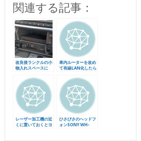
関連する記事：
改良後ランクルの小
車内ルーターを改め
物入れスペースに
て有線LAN化したら
FireTVなどを穴空
快適になった話
け不要で綺麗に収め
る
レーザー加工機の近
ひさびさのヘッドフ
くに置いておくとヨ
ォンSONY WH-
サゲな消火器
1000XM6 オッサン
だけどピンク