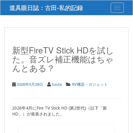
S
道具眼日誌：古田-私的記録
Toggle 
k
i
p
t
o
m
a
新型FireTV Stick HDを試し
i
た。音ズレ補正機能はちゃ
n
c
んとある？
o
n
t
2026年5月28日
furuta
AV機器・ガジェット
e
n
t
2026年4月にFire TV Stick HD (第2世代)（以下「新
HD」）が発表されました。