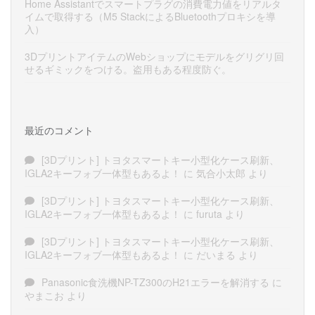
Home Assistantでスマートプラグの消費電力値をリアルタ
イムで取得する（M5 StackによるBluetoothプロキシを導
入）
3DプリントアイテムのWebショップにモデルをグリグリ回
せるギミックをつける。盗用もある程度防ぐ。
最近のコメント
[3Dプリント] トヨタスマートキー小型化ケース刷新、
IGLA2キーフォブ一体型もあるよ！
に
気合小太郎
より
[3Dプリント] トヨタスマートキー小型化ケース刷新、
IGLA2キーフォブ一体型もあるよ！
に
furuta
より
[3Dプリント] トヨタスマートキー小型化ケース刷新、
IGLA2キーフォブ一体型もあるよ！
に
だいまる
より
Panasonic食洗機NP-TZ300のH21エラーを解消する
に
やまこお
より