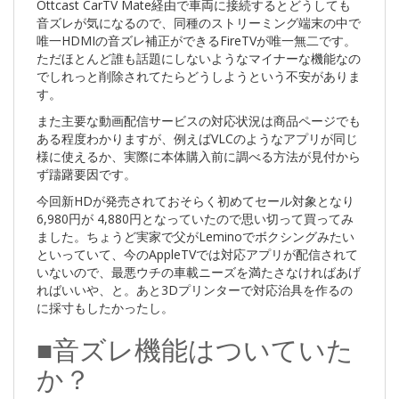
Ottcast CarTV Mate経由で車両に接続するとどうしても
音ズレが気になるので、同種のストリーミング端末の中で
唯一HDMIの音ズレ補正ができるFireTVが唯一無二です。
ただほとんど誰も話題にしないようなマイナーな機能なの
でしれっと削除されてたらどうしようという不安がありま
す。
また主要な動画配信サービスの対応状況は商品ページでも
ある程度わかりますが、例えばVLCのようなアプリが同じ
様に使えるか、実際に本体購入前に調べる方法が見付から
ず躊躇要因です。
今回新HDが発売されておそらく初めてセール対象となり
6,980円が 4,880円となっていたので思い切って買ってみ
ました。ちょうど実家で父がLeminoでボクシングみたい
といっていて、今のAppleTVでは対応アプリが配信されて
いないので、最悪ウチの車載ニーズを満たさなければあげ
ればいいや、と。あと3Dプリンターで対応治具を作るの
に採寸もしたかったし。
■音ズレ機能はついていた
か？