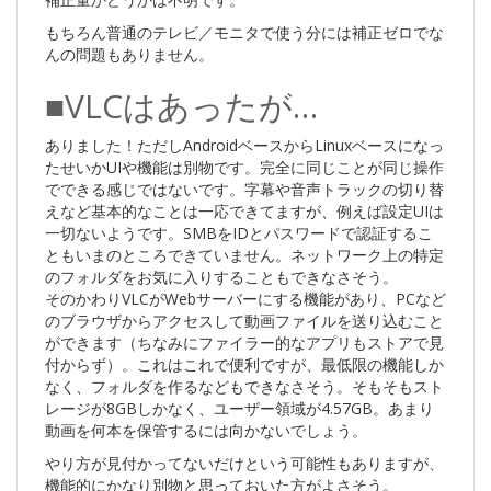
もちろん普通のテレビ／モニタで使う分には補正ゼロでな
んの問題もありません。
■VLCはあったが…
ありました！ただしAndroidベースからLinuxベースになっ
たせいかUIや機能は別物です。完全に同じことが同じ操作
でできる感じではないです。字幕や音声トラックの切り替
えなど基本的なことは一応できてますが、例えば設定UIは
一切ないようです。SMBをIDとパスワードで認証するこ
ともいまのところできていません。ネットワーク上の特定
のフォルダをお気に入りすることもできなさそう。
そのかわりVLCがWebサーバーにする機能があり、PCなど
のブラウザからアクセスして動画ファイルを送り込むこと
ができます（ちなみにファイラー的なアプリもストアで見
付からず）。これはこれで便利ですが、最低限の機能しか
なく、フォルダを作るなどもできなさそう。そもそもスト
レージが8GBしかなく、ユーザー領域が4.57GB。あまり
動画を何本を保管するには向かないでしょう。
やり方が見付かってないだけという可能性もありますが、
機能的にかなり別物と思っておいた方がよさそう。