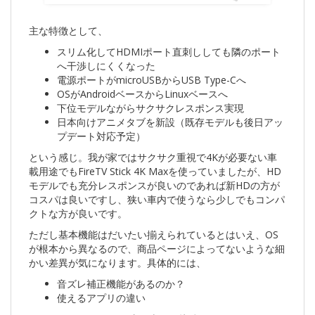
主な特徴として、
スリム化してHDMIポート直刺ししても隣のポート
へ干渉しにくくなった
電源ポートがmicroUSBからUSB Type-Cへ
OSがAndroidベースからLinuxベースへ
下位モデルながらサクサクレスポンス実現
日本向けアニメタブを新設（既存モデルも後日アッ
プデート対応予定）
という感じ。我が家ではサクサク重視で4Kが必要ない車
載用途でもFireTV Stick 4K Maxを使っていましたが、HD
モデルでも充分レスポンスが良いのであれば新HDの方が
コスパは良いですし、狭い車内で使うなら少しでもコンパ
クトな方が良いです。
ただし基本機能はだいたい揃えられているとはいえ、OS
が根本から異なるので、商品ページによってないような細
かい差異が気になります。具体的には、
音ズレ補正機能があるのか？
使えるアプリの違い