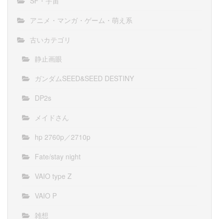
SF・宇宙
アニメ・マンガ・ゲーム・萌え系
古いカテゴリ
静止画眼
ガンダムSEED&SEED DESTINY
DP2s
メイドさん
hp 2760p／2710p
Fate/stay night
VAIO type Z
VAIO P
雑想