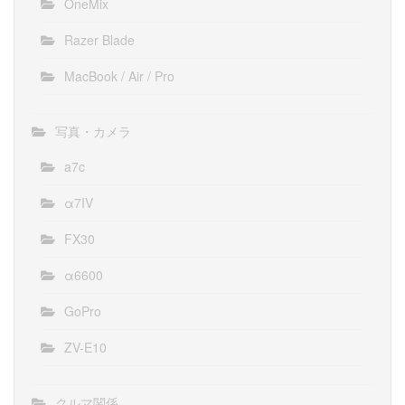
OneMix
Razer Blade
MacBook / Air / Pro
写真・カメラ
a7c
α7IV
FX30
α6600
GoPro
ZV-E10
クルマ関係