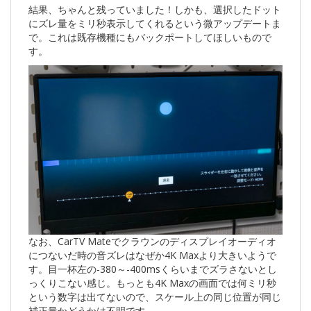
結果、ちゃんと残っていました！しかも、選択したドット
にズレ量をミリ秒表示してくれるという微アップデートま
で。これは既存機種にもバックポートしてほしいもので
す。
なお、CarTV Mateでクラウンのディスプレイオーディオ
につないだ時の音ズレはなぜか4K Maxより大きいようで
す。目一杯左の-380～-400msくらいまでズラさないとし
っくりこない感じ。もっとも4K Maxの画面では何ミリ秒
という数字は出てないので、スケール上の同じ位置が同じ
補正量かどうかは不明です。