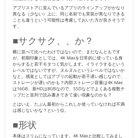
アプリストアに並んでいるアプリのラインアップがかなり
異なる（少ない）上に、同じ名前でも実装が異なりできる
ことも違うという可能性は考慮しておいた方が良さそうで
す。
■サクサク、、か？
横に並べて比べたわけではないので、まだなんともです
が、初期印象としては、4K Maxを日常的に使っている身
からすると若干モタつく気がします。イライラするという
レベルではないですが、ヌルヌルというレベルではないか
なと。感覚としてはアプリの起動が若干遅い感じなので、
ストレージが遅いのかも？内部ストレージ容量は4K Max
は16GB、新HDは8GBなので、SSDなどでよくある複数チ
ップだと並列で読み書きできて速い現象なのかも？
とはいえ、たぶん最初からこれしか使っていなければ不満
は感じないかな？という位。
■形状
本体はスリムになっています。4K Maxと比較してみまし