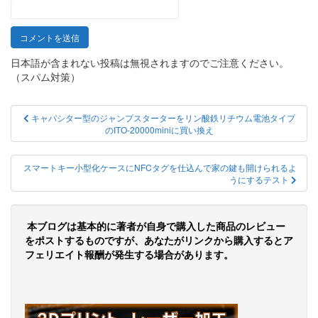
日本語が含まれない投稿は無視されますのでご注意ください。
（スパム対策）
投
キャパシター型のジャンプスターターをリン酸鉄リチウム電池タイプ
のITO-20000miniに買い換え
稿
ナ
スマートキー小型化ケースにNFCタグを仕込んで家の鍵も開けられるよ
ビ
うにするテスト
ゲ
ー
本ブログは基本的に著者が自身で購入した商品のレビュー
をポストするものですが、あなたがリンクから購入するとア
シ
フェリエイト報酬が発生する場合があります。
ョ
ン