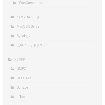
WooCommerce
YAMAHAルーター
MacOSX Server
Synology
広域イーサネクスト
PC環境
UMPC
DELL XPS
Surface
e-Tax