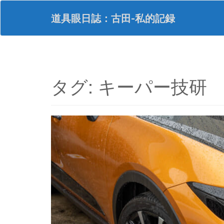
S
k
道具眼日誌：古田-私的記録
i
p
t
o
m
a
タグ:
キーパー技研
i
n
c
o
n
t
e
n
t