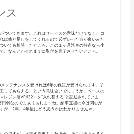
ンス
がついてきます。これはサービスの意味だけでなく、コ
れば塗り足しをしてくれるので必ずいった方が良いみた
ついても相談したところ、この１ヶ月洗車の時点なら小
で、なんとかそれまでに取付を完了させたいところ。
のメンテナンスを受ければ6年の保証が受けられます。そ
工してもらえる、という意味合いでしょうか。ベースの
レジン層VP632）を”入れ替える”と記述されていま
.5万円弱なのでまぁまぁしますね。納車直後の今は関心が
すが、2年、4年後にどう思うかはわかりませんｗ。
いのですが、水道水洗車をした場合、そこに含まれるミ