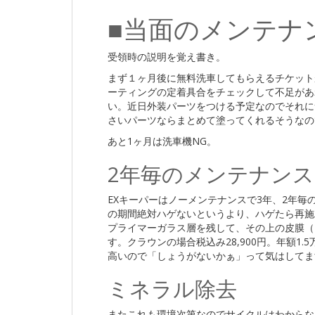
■当面のメンテナ
受領時の説明を覚え書き。
まず１ヶ月後に無料洗車してもらえるチケット
ーティングの定着具合をチェックして不足があ
い。近日外装パーツをつける予定なのでそれに
さいパーツならまとめて塗ってくれるそうなの
あと1ヶ月は洗車機NG。
2年毎のメンテナンス
EXキーパーはノーメンテナンスで3年、2年毎
の期間絶対ハゲないというより、ハゲたら再施
プライマーガラス層を残して、その上の皮膜（＝
す。クラウンの場合税込み28,900円。年額1
高いので「しょうがないかぁ」って気はしてま
ミネラル除去
またこれも環境次第なのでサイクルはわからな