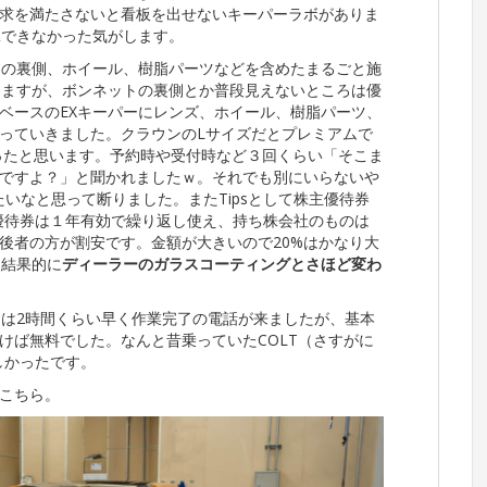
求を満たさないと看板を出せないキーパーラボがありま
工できなかった気がします。
トの裏側、ホイール、樹脂パーツなどを含めたまるごと施
りますが、ボンネットの裏側とか普段見えないところは優
ベースのEXキーパーにレンズ、ホイール、樹脂パーツ、
っていきました。クラウンのLサイズだとプレミアムで
だったと思います。予約時や受付時など３回くらい「そこま
ですよ？」と聞かれましたｗ。それでも別にいらないや
たいなと思って断りました。またTipsとして株主優待券
研の優待券は１年有効で繰り返し使え、持ち株会社のものは
後者の方が割安です。金額が大きいので20%はかなり大
、結果的に
ディーラーのガラスコーティングとさほど変わ
には2時間くらい早く作業完了の電話が来ましたが、基本
けば無料でした。なんと昔乗っていたCOLT（さすがに
しかったです。
こちら。