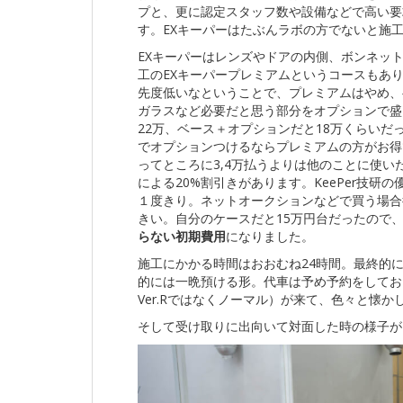
プと、更に認定スタッフ数や設備などで高い要
す。EXキーパーはたぶんラボの方でないと施
EXキーパーはレンズやドアの内側、ボンネッ
工のEXキーパープレミアムというコースもあ
先度低いなということで、プレミアムはやめ、
ガラスなど必要だと思う部分をオプションで盛
22万、ベース＋オプションだと18万くらい
でオプションつけるならプレミアムの方がお得
ってところに3,4万払うよりは他のことに使い
による20%割引きがあります。KeePer技
１度きり。ネットオークションなどで買う場合
きい。自分のケースだと15万円台だったので
らない初期費用
になりました。
施工にかかる時間はおおむね24時間。最終的
的には一晩預ける形。代車は予め予約をしてお
Ver.Rではなくノーマル）が来て、色々と懐か
そして受け取りに出向いて対面した時の様子が