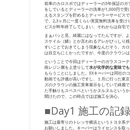
前車のカロスポではディーラーの5年保証のガラ
をしているとディーラーの洗車が1,000円で
えるスタンプを貯めるとディーラーサービスで
で、2,3ヶ月に一度くらい実質無料洗車を受
ビスが昨年終了してしまい、それからは自宅で
まぁパッと見、綺麗にはなってたんですが、よ
スケイル（鱗）とか言われるアレがびっしり残
すいことでおきてしまう現象なんだそう。カロ
は目立ちにくかったですが、今度のクラウンは
ということで今回はディーラーのガラスコーテ
殊レジン層を上塗りして
水が化学的な意味でも
もらうことにしました。EXキーパーは同社のコ
動画でも評価が高いですし、１月に行った東京
ズのクラウンの施工実車展示をしていて綺麗で
た手触りもスベスベというかヌルヌルというか
聞けたので、この時点でほぼ施工を決心。
■Day1 施工の記
施工は最寄りのトレッサ横浜というトヨタ系デ
お願いしました。キーパーはライセンスを取っ