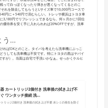
残って白っぽくなったり弾きが悪くなってくるとのこ
でそれを除去してもらうとLサイズ車で10,000円コースで
640円に＋540円で済むらしい。トレッサ横浜はトヨタ車
3,180円でリフレッシュできるなら、何ヶ月かに1回位
優待券を安く手に入れられれば20%OFFですが、洗車
よう…
ければOKとのこと。タイパを考えたら洗車機にぶっこ
どうしても洗車機は不安です。特にトヨタの黒はヤバイ
ーですが）。当面は自宅で手洗いかなぁ。せっかくケルヒ
器 カートリッジ2個付き 洗車後の拭き上げ不
ぐ ワンタッチ接続 洗…
ートリッジ2個付き 洗車後の拭き上げ不要 水シミの発生を防ぐ