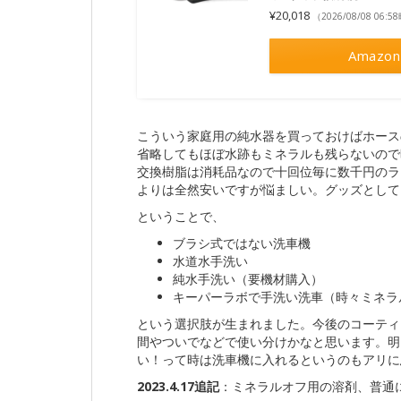
¥20,018
（2026/08/08 06:
Amazon
こういう家庭用の純水器を買っておけばホース
省略してもほぼ水跡もミネラルも残らないので
交換樹脂は消耗品なので十回位毎に数千円のラ
よりは全然安いですが悩ましい。グッズとして
ということで、
ブラシ式ではない洗車機
水道水手洗い
純水手洗い（要機材購入）
キーパーラボで手洗い洗車（時々ミネラ
という選択肢が生まれました。今後のコーティ
間やついでなどで使い分けかなと思います。明
い！って時は洗車機に入れるというのもアリに
2023.4.17追記
：ミネラルオフ用の溶剤、普通