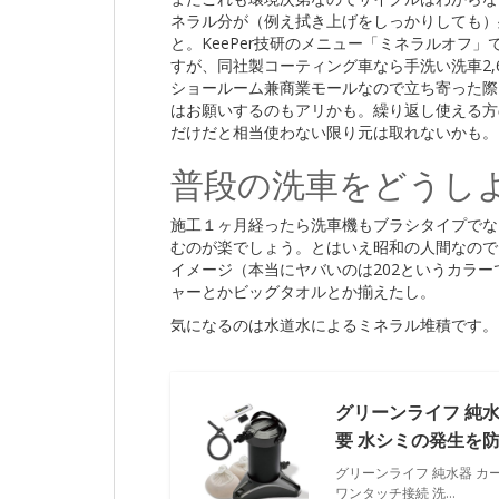
ネラル分が（例え拭き上げをしっかりしても）
と。KeePer技研のメニュー「ミネラルオフ」
すが、同社製コーティング車なら手洗い洗車2,
ショールーム兼商業モールなので立ち寄った際に
はお願いするのもアリかも。繰り返し使える方の
だけだと相当使わない限り元は取れないかも。
普段の洗車をどうし
施工１ヶ月経ったら洗車機もブラシタイプでな
むのが楽でしょう。とはいえ昭和の人間なので
イメージ（本当にヤバいのは202というカラ
ャーとかビッグタオルとか揃えたし。
気になるのは水道水によるミネラル堆積です。
グリーンライフ 純水
要 水シミの発生を防
グリーンライフ 純水器 カ
ワンタッチ接続 洗…