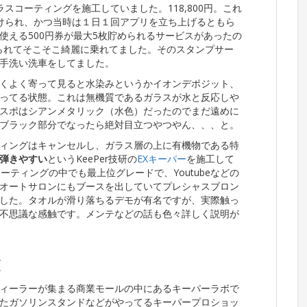
スコーティングを施工していました。118,800円。これ
受けられ、かつ当時は１日１回アプリを立ち上げるともら
使える500円券が最大5枚貯められるサービスがあったの
けられてそこそこ綺麗に乗れてました。そのスタンプサー
手洗い洗車をしてました。
くよく寄って見ると水染みというかイオンデポジット、
ってる状態。これは無機質であるガラスが水と反応しや
スポはシアンメタリック（水色）だったのでまだ遠めに
ブラック部分でなったら絶対目立つやつやん、、、と。
ィングはキャンセルし、ガラス層の上に有機物である特
弾きやすい
というKeePer技研の
EXキーパー
を施工して
ーティングの中でも最上位グレードで、Youtubeなどの
オートサロンにもブースを出していてプレシャスブロン
した。タオルが滑り落ちるデモが有名ですが、実際触っ
不思議な感触です。メンテなどの話も色々詳しく説明が
録
ィーラーが集まる商業モールの中にあるキーパーラボで
たガソリンスタンドなどがやってるキーパープロショッ