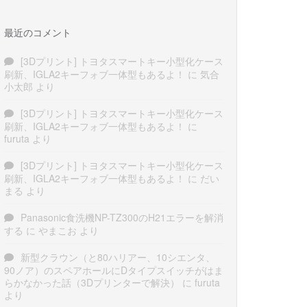
最近のコメント
[3Dプリント] トヨタスマートキー小型化ケース
刷新、IGLA2キーフォブ一体型もあるよ！
に
気合
小太郎
より
[3Dプリント] トヨタスマートキー小型化ケース
刷新、IGLA2キーフォブ一体型もあるよ！
に
furuta
より
[3Dプリント] トヨタスマートキー小型化ケース
刷新、IGLA2キーフォブ一体型もあるよ！
に
だい
まる
より
Panasonic食洗機NP-TZ300のH21エラーを解消
する
に
やまこお
より
新型クラウン（と80ハリアー、10シエンタ、
90ノア）のスペアホールにDタイプスイッチがはま
らかなかった話（3Dプリンターで解決）
に
furuta
より