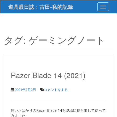
S
道具眼日誌：古田-私的記録
Toggle 
k
i
p
t
o
m
タグ:
ゲーミングノート
a
i
n
c
o
n
t
Razer Blade 14 (2021)
e
n
t
2021年7月3日
コメントをする
届いたばかりのRazer Blade 14を現場に持ち出して使って
みました。