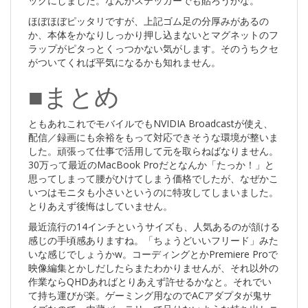
ックにしました。なんかステッカーでも貼ろうかな。
ほぼほぼピッタリですが、上記ゴム足の分厚みがあるの
か、本体をかなりしっかり押し込まないとマグネットのフ
ラップがピタっとくっつかない気がします。そのうちクセ
がついてくれば平気になるかも知れません。
■まとめ
ともあれこれでモバイルでもNVIDIA Broadcastが使え、
配信／録画にも余裕をもって対応できそうな環境が整いま
した。頑張って仕事で活用して元を取らねばなりません。
30万って最近のMacBook Proだとなんか「たっか！」と
思ってしまって腰がひけてしまう価格でしたが、なぜかこ
いつはモニタも小さいというのに特攻してしまいました。
とりあえず後悔はしていません。
最近流行の14インチというサイズも、人気あるのが頷ける
感じの手頃感ありますね。「ちょうどいいフリード」みた
いな感じでしょうかw。コーディングとかPremiere Proで
映像編集とかしだしたらまたわかりませんが、それ以外の
作業ならQHDあればとりあえず許せるかなと。それでい
て持ち運びが楽。ゲーミング用なのでACアダプタが鬼サ