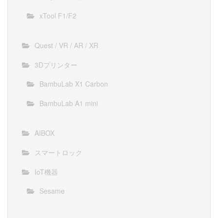
xTool F1/F2
Quest / VR / AR / XR
3Dプリンター
BambuLab X1 Carbon
BambuLab A1 mini
AIBOX
スマートロック
IoT機器
Sesame