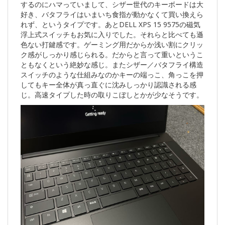
するのにハマっていまして、シザー世代のキーボードは大
好き、バタフライはいまいち食指が動かなくて買い換えら
れず、というタイプです。あとDELL XPS 15 9575の磁気
浮上式スイッチもお気に入りでした。それらと比べても遜
色ない打鍵感です。ゲーミング用だからか浅い割にクリッ
ク感がしっかり感じられる。だからと言って重いというこ
ともなくという絶妙な感じ。またシザー／バタフライ構造
スイッチのような仕組みなのかキーの端っこ、角っこを押
してもキー全体が真っ直ぐに沈みしっかり認識される感
じ。高速タイプした時の取りこぼしとかが少なそうです。