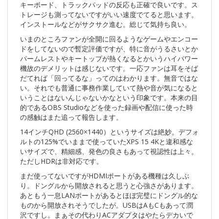
キーボード、トラックパッドの反応も正確で良いです。ス
トレージも測ってないですがいい速度でてると思います。
インストールなどがサクサク進む。総じて気持ち良い。
いまのところファンが全開に回るようなゲームやエンコー
ドをしてないので暫定評価ですが、特に音がうるさいとか
パームレストやキートップが熱くなるとかいうハイパワー
機故のデメリットは感じないです。一応ファンは耳をそば
だてれば「回ってるな」ってのはわかります。無音ではな
い。それでも普通に事務作業していて熱や音が気になると
いうことはないんじゃないかなという印象です。本来の目
的であるOBS Studioなどを使った録画や配信に使った時
の感触はまた追って報告します。
14インチQHD (2560×1440）というサイズは絶妙。デフォ
ルトの125%でいままで使っていたXPS 15 4Kと違和感な
いサイズで、精細感、発色の良さもあって視認性は上々。
ただしHDRは非対応です。
まだ使ってないですがHDMIポートがある機種は久しぶ
り。ドングルから開放されると思うと心強さがあります。
あともう一息LANポートがあるとほぼ完璧にドングル的な
ものから開放されそうでしたが。USBはAもCもあって潤
沢ですし。まぁその代わりACアダプタはやたらデカいで