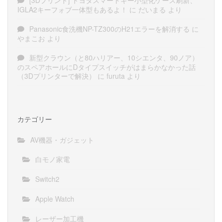
[3Dプリント] トヨタスマートキー小型化ケース刷新、
IGLA2キーフォブ一体型もあるよ！
に
だいまる
より
Panasonic食洗機NP-TZ300のH21エラーを解消する
に
やまこお
より
新型クラウン（と80ハリアー、10シエンタ、90ノア）
のスペアホールにDタイプスイッチがはまらかなかった話
（3Dプリンターで解決）
に
furuta
より
カテゴリー
AV機器・ガジェット
白モノ家電
Switch2
Apple Watch
レーザー加工機