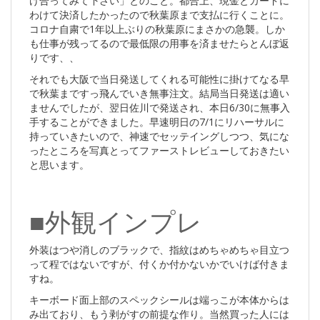
け合ってみて下さい」とのこと。都合上、現金とカードに
わけて決済したかったので秋葉原まで支払に行くことに。
コロナ自粛で1年以上ぶりの秋葉原にまさかの急襲。しか
も仕事が残ってるので最低限の用事を済ませたらとんぼ返
りです、、
それでも大阪で当日発送してくれる可能性に掛けてなる早
で秋葉まですっ飛んでいき無事注文。結局当日発送は適い
ませんでしたが、翌日佐川で発送され、本日6/30に無事入
手することができました。早速明日の7/1にリハーサルに
持っていきたいので、神速でセッテイングしつつ、気にな
ったところを写真とってファーストレビューしておきたい
と思います。
■外観インプレ
外装はつや消しのブラックで、指紋はめちゃめちゃ目立つ
って程ではないですが、付くか付かないかでいけば付きま
すね。
キーボード面上部のスペックシールは端っこが本体からは
み出ており、もう剥がすの前提な作り。当然買った人には