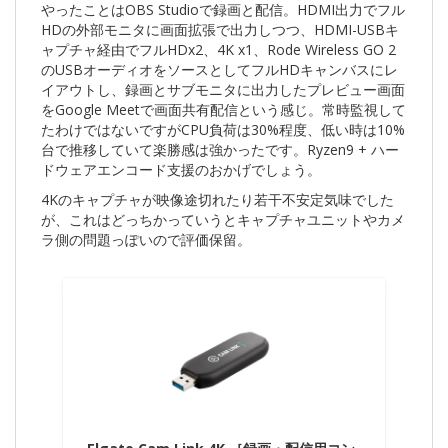
やったことはOBS Studioで録画と配信。HDMI出力でフル
HDの外部モニタに画面拡張で出力しつつ、HDMI-USBキ
ャプチャ経由でフルHDx2、4K x1、Rode Wireless GO 2
のUSBオーディオをソースとしてフルHDキャンバスにレ
イアウトし、録画とサブモニタに出力したプレビュー画面
をGoogle Meetで画面共有配信という感じ。常時監視して
たわけではないですがCPU負荷は30%程度、低い時は10%
台で推移していて楽勝感は強かったです。Ryzen9 + ハー
ドウェアエンコード支援のおかげでしょう。
4Kのキャプチャが映像途切れたり若干不安定気味でした
が、これはどっちかっていうとキャプチャユニットやカメ
ラ側の問題っぽいので評価保留。