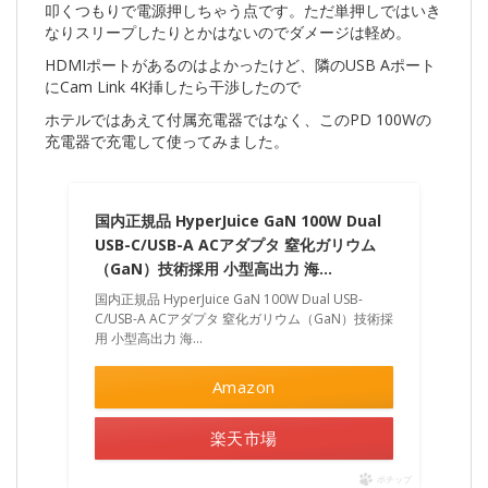
叩くつもりで電源押しちゃう点です。ただ単押しではいき
なりスリープしたりとかはないのでダメージは軽め。
HDMIポートがあるのはよかったけど、隣のUSB Aポート
にCam Link 4K挿したら干渉したので
ホテルではあえて付属充電器ではなく、このPD 100Wの
充電器で充電して使ってみました。
国内正規品 HyperJuice GaN 100W Dual
USB-C/USB-A ACアダプタ 窒化ガリウム
（GaN）技術採用 小型高出力 海…
国内正規品 HyperJuice GaN 100W Dual USB-
C/USB-A ACアダプタ 窒化ガリウム（GaN）技術採
用 小型高出力 海...
Amazon
楽天市場
ポチップ