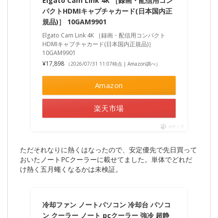
Elgato Cam Link 4K ［録画・配信用コン
パクトHDMIキャプチャカード(日本国内正
規品)］ 10GAM9901
Elgato Cam Link 4K ［録画・配信用コンパクト
HDMIキャプチャカード(日本国内正規品)］
10GAM9901
¥17,898
（2026/07/31 11:07時点 | Amazon調べ）
Amazon
楽天市場
ポチップ
ただそれなりに熱くはなったので、安定優先で先日買って
おいたノートPCクーラーに載せてました。単体でどれだ
け熱く五月蠅くなるかは未検証。
冷却ファン ノートパソコン 冷却台 パソコ
ン クーラー ノート pcクーラー 強冷 超静