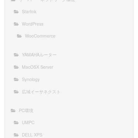
Starlink
WordPress
WooCommerce
YAMAHAルーター
MacOSX Server
Synology
広域イーサネクスト
PC環境
UMPC
DELL XPS