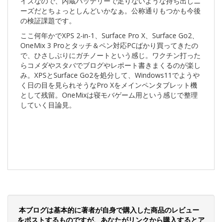
イズなので、内蔵バッテリーで足りないような持ち出しニ
ーズだとちょっとしんどいかなぁ。公称通りもつかも今後
の検証課題です。
ここ何年かでXPS 2-in-1、Surface Pro X、Surface Go2、
OneMix 3 Proとタッチ＆ペン対応PCばかり買ってきたの
で、ひさしぶりにガチノートという感じ。ワクチン打った
らコメダやスタバでブログやレポート書きまくるのが楽し
み。XPSとSurface Go2を処分して、Windows11でようや
く日の目を見られそうなPro Xをメインペンタブレット機
として残留。OneMixは寝モバゲーム用という感じで整理
していく目論見。
本ブログは基本的に著者が自身で購入した商品のレビュー
をポストするものですが、あなたがリンクから購入するとア