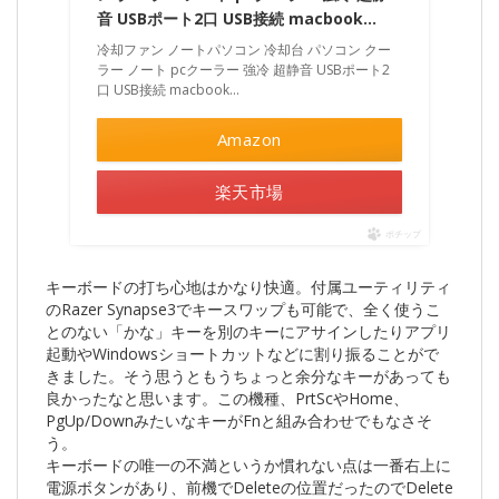
音 USBポート2口 USB接続 macbook…
冷却ファン ノートパソコン 冷却台 パソコン クー
ラー ノート pcクーラー 強冷 超静音 USBポート2
口 USB接続 macbook...
Amazon
楽天市場
ポチップ
キーボードの打ち心地はかなり快適。付属ユーティリティ
のRazer Synapse3でキースワップも可能で、全く使うこ
とのない「かな」キーを別のキーにアサインしたりアプリ
起動やWindowsショートカットなどに割り振ることがで
きました。そう思うともうちょっと余分なキーがあっても
良かったなと思います。この機種、PrtScやHome、
PgUp/DownみたいなキーがFnと組み合わせでもなさそ
う。
キーボードの唯一の不満というか慣れない点は一番右上に
電源ボタンがあり、前機でDeleteの位置だったのでDelete