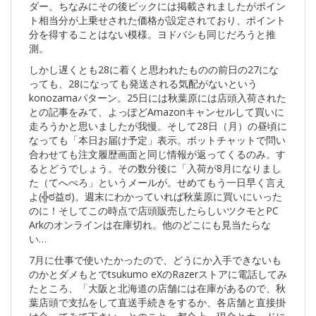
ダー。ちなみにその後ビックには掲載されましたがポイン
ト相当分が上乗せされた価格が設定されており、ポイント
分を得することはない模様。ヨドバシも同じだろうと推
測。
しかし遅くとも28に着くと思われたものの前日の27にな
っても、28になっても発送される気配がないという
konozamaパターン。25日には秋葉原には店頭入荷された
との記事をみて、よっぽどAmazonキャンセルして買いに
走ろうかと思いましたが我慢。そして28日（月）の昼頃に
なっても「本日お届け予定」表示。ボットチャットで問い
合わせても注文履歴画面と同じ情報が返ってくるのみ。す
るとどうでしょう。その数分後に「入荷が8月になりまし
た（てへぺろ」というメールが。せめてもう一日早く言え
よ(╬ಠ益ಠ)。週末にわかっていれば秋葉原に買いにいった
のに！そしてこの時点で店頭販売したらしいツクモとPC
Arkのオンラインは在庫切れ。他のどこにも見当たらな
い…
7月に仕事で使いたかったので、どうにか入手できないも
のかとダメもとでtsukumo eXのRazerストアに電話してみ
たところ、「大阪と北海道の店舗には在庫があるので、秋
葉店頭で支払をして直送手続きをするか、各店舗と直接掛