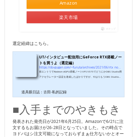
Amazon
楽天市場
ポチップ
選定経緯はこちら。
UT/インタビュー配信用にGeForce RTX搭載ノー
トを買うよ（選定編）
https://do-gugan.com/~furuta/archives/2021/06/rtx_notepc.html
前エントリでRadeon dGPU搭載ノートXPS 9575でどうにかOBS Studio用
アクセラレーター設定を達成したばかりですが、やはりもうOBS Studio使
うならGeForceだろっていう風潮なので３年ぶりにメインノートをリプレイ
スを検討します。■OBSといえばRTXなの？RTX20シリーズの頃の話です
道具眼日誌：古田-私的記録
が、NVidia側が積極的にOBSと積極的にコラボしてNVENCのチューニン
グを進めているというアピールをしていました。一般にハードウェアエン
コード支援は「速いけど画質はヒドい」というイメージがありましたが、
■入手までのやきもき
この記事ではもはやx264のリアルタイムエンコー...
発表された発売日が2021年6月25日。Amazonで6/21に注
文するもお届けが26-28日となっていました。その時点で
ヨドバはシ注文可能になっておらずまぁ仕方ないかとオー