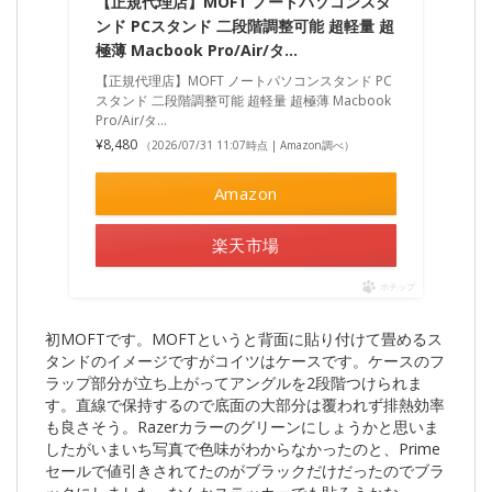
【正規代理店】MOFT ノートパソコンスタ
ンド PCスタンド 二段階調整可能 超軽量 超
極薄 Macbook Pro/Air/タ…
【正規代理店】MOFT ノートパソコンスタンド PC
スタンド 二段階調整可能 超軽量 超極薄 Macbook
Pro/Air/タ...
¥8,480
（2026/07/31 11:07時点 | Amazon調べ）
Amazon
楽天市場
ポチップ
初MOFTです。MOFTというと背面に貼り付けて畳めるス
タンドのイメージですがコイツはケースです。ケースのフ
ラップ部分が立ち上がってアングルを2段階つけられま
す。直線で保持するので底面の大部分は覆われず排熱効率
も良さそう。Razerカラーのグリーンにしょうかと思いま
したがいまいち写真で色味がわからなかったのと、Prime
セールで値引きされてたのがブラックだけだったのでブラ