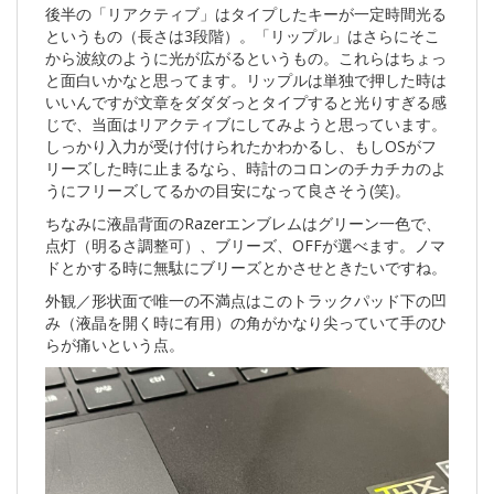
後半の「リアクティブ」はタイプしたキーが一定時間光る
というもの（長さは3段階）。「リップル」はさらにそこ
から波紋のように光が広がるというもの。これらはちょっ
と面白いかなと思ってます。リップルは単独で押した時は
いいんですが文章をダダダっとタイプすると光りすぎる感
じで、当面はリアクティブにしてみようと思っています。
しっかり入力が受け付けられたかわかるし、もしOSがフ
リーズした時に止まるなら、時計のコロンのチカチカのよ
うにフリーズしてるかの目安になって良さそう(笑)。
ちなみに液晶背面のRazerエンブレムはグリーン一色で、
点灯（明るさ調整可）、ブリーズ、OFFが選べます。ノマ
ドとかする時に無駄にブリーズとかさせときたいですね。
外観／形状面で唯一の不満点はこのトラックパッド下の凹
み（液晶を開く時に有用）の角がかなり尖っていて手のひ
らが痛いという点。