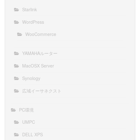
Starlink
WordPress
WooCommerce
YAMAHAルーター
MacOSX Server
Synology
広域イーサネクスト
PC環境
UMPC
DELL XPS