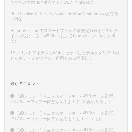
突発の注文増加に対応するためA1 miniを導入
Print Invoice & Delivery Notes for WooCommerceの文字化
け対策
Home Assistantでスマートプラグの消費電力値をリアルタ
イムで取得する（M5 StackによるBluetoothプロキシを導
入）
3DプリントアイテムのWebショップにモデルをグリグリ回
せるギミックをつける。盗用もある程度防ぐ。
最近のコメント
[3Dプリント] トヨタスマートキー小型化ケース刷新、
IGLA2キーフォブ一体型もあるよ！
に
気合小太郎
より
[3Dプリント] トヨタスマートキー小型化ケース刷新、
IGLA2キーフォブ一体型もあるよ！
に
furuta
より
[3Dプリント] トヨタスマートキー小型化ケース刷新、