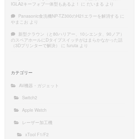
IGLA2キーフォブ一体型もあるよ！
に
だいまる
より
Panasonic食洗機NP-TZ300のH21エラーを解消する
に
やまこお
より
新型クラウン（と80ハリアー、10シエンタ、90ノア）
のスペアホールにDタイプスイッチがはまらかなかった話
（3Dプリンターで解決）
に
furuta
より
カテゴリー
AV機器・ガジェット
Switch2
Apple Watch
レーザー加工機
xTool F1/F2