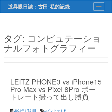
S
道具眼日誌：古田-私的記録
Toggle 
k
i
p
t
o
m
タグ:
コンピュテーショ
a
i
ナルフォトグラフィー
n
c
o
n
t
e
n
LEITZ PHONE3 vs iPhone15
t
Pro Max vs Pixel 8Pro ポー
トレート撮って出し勝負
2024年4月21日
コメントをする