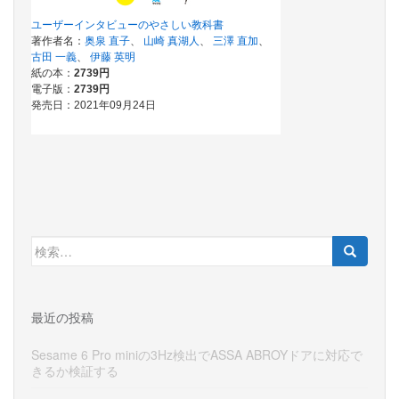
検
索:
最近の投稿
Sesame 6 Pro miniの3Hz検出でASSA ABROYドアに対応で
きるか検証する