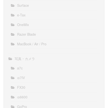
Surface
e-Tax
OneMix
Razer Blade
MacBook / Air / Pro
写真・カメラ
a7c
α7IV
FX30
α6600
GoPro