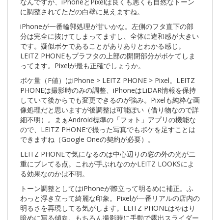
なんですが、iPhoneとPixelは良くも悪くも自然なトーン
に調整されてただの白壁に見えますね。
iPhoneが一番輪郭処理が甘いかな。左側のフタ直下の部
分は完全に抜けてしまってますし、全体に違和感が大きい
です。疑似ボケであることがありありとわかる感じ。
LEITZ PHONEもプラフタの上部の開閉部分がボケてしま
ってます。Pixelが最も正確でしょうか。
ボケ量（F値）はiPhone > LEITZ PHONE > Pixel。LEITZ
PHONEは撮影時のみの調整、iPhoneはLiDAR情報を保持
していて後からでも変更できるのが強み。Pixelも純粋な画
像処理だと思いますが後調整は可能ぽい（借り物なので詳
細不明）。まぁAndroid標準の「フォト」アプリの機能な
ので、LEITZ PHONEで撮った写真でもボケを足すことは
できますね（Google Oneの契約が必要）。
LEITZ PHONEで気になるのは中心辺りの窓の外の光が二
重にブレてる点。これが手ぶれなのかLEITZ LOOKSによ
る効果なのかは不明。
トーン調整としてはiPhoneが際立って明るめに補正。ふ
わっと浮き立って綺麗な印象。Pixelが一番リアルの店内の
明るさを再現してる気がします。LEITZ PHONEはやはり
暗めに写る傾向。もちろん撮影時に手動で露出スライダー