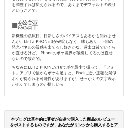
を調整すれば変えられるので、あくまでデフォルトの映り
ということで。
■総評
新機種の贔屓目、目新しさのバイアスもあるかも知れませ
んが、LEITZ PHONE 3が破綻もなく、味もあり、下部の
発光パネルの質感も出てるし好きかな。露出は後でいくら
か直せるけど、iPhoneのボケ境界が破綻してるのは直せ
ないので致命的。
ちなみにLEITZ PHONEでF8でボケ最小で撮って、「フォ
ト」アプリで後からボケを足すと、Pixelに近い正確な疑似
ボケが得られる可能性がありますが、せっかくの文字表示
がボケてしまうのが惜しいｗ
本ブログは基本的に著者が自身で購入した商品のレビュー
をポストするものですが、あなたがリンクから購入するとア