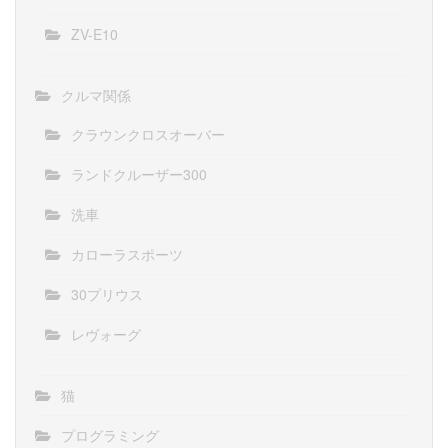
ZV-E10
クルマ関係
クラウンクロスオーバー
ランドクルーザー300
洗車
カローラスポーツ
30プリウス
レヴォーグ
猫
プログラミング