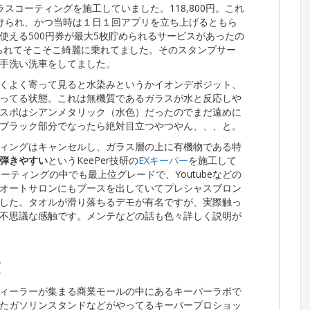
スコーティングを施工していました。118,800円。これ
受けられ、かつ当時は１日１回アプリを立ち上げるともら
使える500円券が最大5枚貯められるサービスがあったの
けられてそこそこ綺麗に乗れてました。そのスタンプサー
手洗い洗車をしてました。
くよく寄って見ると水染みというかイオンデポジット、
ってる状態。これは無機質であるガラスが水と反応しや
スポはシアンメタリック（水色）だったのでまだ遠めに
ブラック部分でなったら絶対目立つやつやん、、、と。
ィングはキャンセルし、ガラス層の上に有機物である特
弾きやすい
というKeePer技研の
EXキーパー
を施工して
ーティングの中でも最上位グレードで、Youtubeなどの
オートサロンにもブースを出していてプレシャスブロン
した。タオルが滑り落ちるデモが有名ですが、実際触っ
不思議な感触です。メンテなどの話も色々詳しく説明が
録
ィーラーが集まる商業モールの中にあるキーパーラボで
たガソリンスタンドなどがやってるキーパープロショッ