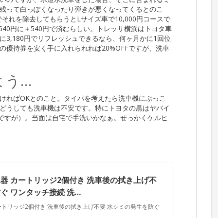
残って白っぽくなったり弾きが悪くなってくるとのこ
でそれを除去してもらうとLサイズ車で10,000円コースで
640円に＋540円で済むらしい。トレッサ横浜はトヨタ車
3,180円でリフレッシュできるなら、何ヶ月かに1回位
優待券を安く手に入れられれば20%OFFですが、洗車
よう…
ければOKとのこと。タイパを考えたら洗車機にぶっこ
どうしても洗車機は不安です。特にトヨタの黒はヤバイ
ーですが）。当面は自宅で手洗いかなぁ。せっかくケルヒ
器 カートリッジ2個付き 洗車後の拭き上げ不
ぐ ワンタッチ接続 洗…
ートリッジ2個付き 洗車後の拭き上げ不要 水シミの発生を防ぐ