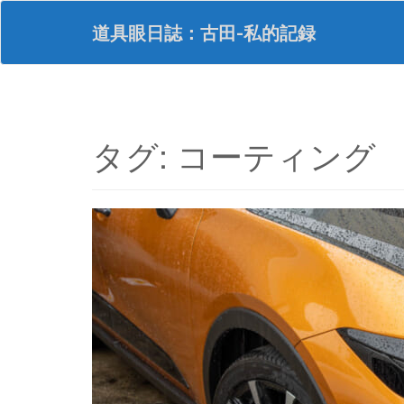
S
k
道具眼日誌：古田-私的記録
i
p
t
o
m
a
タグ:
コーティング
i
n
c
o
n
t
e
n
t