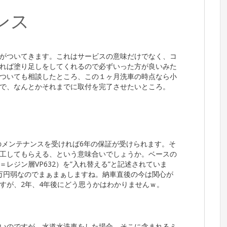
ンス
がついてきます。これはサービスの意味だけでなく、コ
れば塗り足しをしてくれるので必ずいった方が良いみた
ついても相談したところ、この１ヶ月洗車の時点なら小
で、なんとかそれまでに取付を完了させたいところ。
のメンテナンスを受ければ6年の保証が受けられます。そ
工してもらえる、という意味合いでしょうか。ベースの
レジン層VP632）を”入れ替える”と記述されていま
.5万円弱なのでまぁまぁしますね。納車直後の今は関心が
すが、2年、4年後にどう思うかはわかりませんｗ。
いのですが、水道水洗車をした場合、そこに含まれるミ