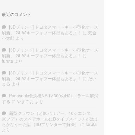
最近のコメント
[3Dプリント] トヨタスマートキー小型化ケース
刷新、IGLA2キーフォブ一体型もあるよ！
に
気合
小太郎
より
[3Dプリント] トヨタスマートキー小型化ケース
刷新、IGLA2キーフォブ一体型もあるよ！
に
furuta
より
[3Dプリント] トヨタスマートキー小型化ケース
刷新、IGLA2キーフォブ一体型もあるよ！
に
だい
まる
より
Panasonic食洗機NP-TZ300のH21エラーを解消
する
に
やまこお
より
新型クラウン（と80ハリアー、10シエンタ、
90ノア）のスペアホールにDタイプスイッチがはま
らかなかった話（3Dプリンターで解決）
に
furuta
より