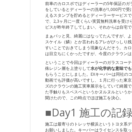
前車のカロスポではディーラーの5年保証のガラ
をしているとディーラーの洗車が1,000円で
えるスタンプを貯めるとディーラーサービスで
で、2,3ヶ月に一度くらい実質無料洗車を受
ビスが昨年終了してしまい、それからは自宅で
まぁパッと見、綺麗にはなってたんですが、よ
スケイル（鱗）とか言われるアレがびっしり残
すいことでおきてしまう現象なんだそう。カロ
は目立ちにくかったですが、今度のクラウンは
ということで今回はディーラーのガラスコーテ
殊レジン層を上塗りして
水が化学的な意味でも
もらうことにしました。EXキーパーは同社のコ
動画でも評価が高いですし、１月に行った東京
ズのクラウンの施工実車展示をしていて綺麗で
た手触りもスベスベというかヌルヌルというか
聞けたので、この時点でほぼ施工を決心。
■Day1 施工の記
施工は最寄りのトレッサ横浜というトヨタ系デ
お願いしました。キーパーはライセンスを取っ