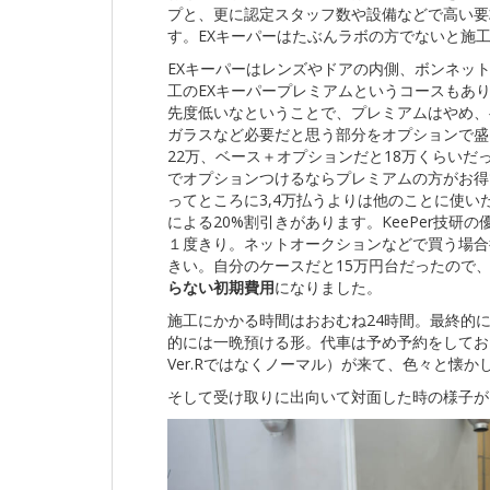
プと、更に認定スタッフ数や設備などで高い要
す。EXキーパーはたぶんラボの方でないと施
EXキーパーはレンズやドアの内側、ボンネッ
工のEXキーパープレミアムというコースもあ
先度低いなということで、プレミアムはやめ、
ガラスなど必要だと思う部分をオプションで盛
22万、ベース＋オプションだと18万くらい
でオプションつけるならプレミアムの方がお得
ってところに3,4万払うよりは他のことに使い
による20%割引きがあります。KeePer技
１度きり。ネットオークションなどで買う場合
きい。自分のケースだと15万円台だったので
らない初期費用
になりました。
施工にかかる時間はおおむね24時間。最終的
的には一晩預ける形。代車は予め予約をしてお
Ver.Rではなくノーマル）が来て、色々と懐か
そして受け取りに出向いて対面した時の様子が