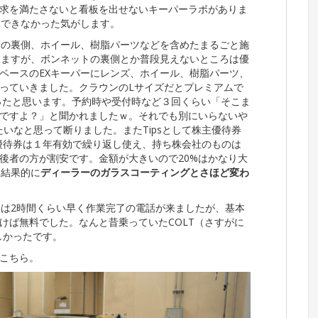
求を満たさないと看板を出せないキーパーラボがありま
工できなかった気がします。
トの裏側、ホイール、樹脂パーツなどを含めたまるごと施
りますが、ボンネットの裏側とか普段見えないところは優
ベースのEXキーパーにレンズ、ホイール、樹脂パーツ、
っていきました。クラウンのLサイズだとプレミアムで
だったと思います。予約時や受付時など３回くらい「そこま
ですよ？」と聞かれましたｗ。それでも別にいらないや
たいなと思って断りました。またTipsとして株主優待券
研の優待券は１年有効で繰り返し使え、持ち株会社のものは
後者の方が割安です。金額が大きいので20%はかなり大
、結果的に
ディーラーのガラスコーティングとさほど変わ
には2時間くらい早く作業完了の電話が来ましたが、基本
けば無料でした。なんと昔乗っていたCOLT（さすがに
しかったです。
こちら。