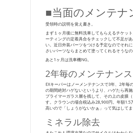
■当面のメンテナ
受領時の説明を覚え書き。
まず１ヶ月後に無料洗車してもらえるチケット
ーティングの定着具合をチェックして不足があ
い。近日外装パーツをつける予定なのでそれに
さいパーツならまとめて塗ってくれるそうなの
あと1ヶ月は洗車機NG。
2年毎のメンテナンス
EXキーパーはノーメンテナンスで3年、2年毎
の期間絶対ハゲないというより、ハゲたら再施
プライマーガラス層を残して、その上の皮膜（＝
す。クラウンの場合税込み28,900円。年額1
高いので「しょうがないかぁ」って気はしてま
ミネラル除去
またこれも環境次第なのでサイクルはわからな