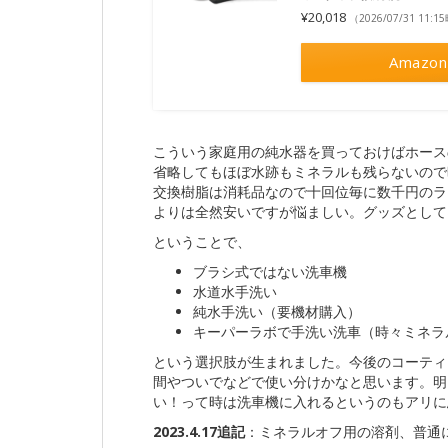
¥20,018
（2026/07/31 11:
Amazon
こういう家庭用の純水器を買っておけばホース
省略してもほぼ水跡もミネラルも残らないので
交換樹脂は消耗品なので十回位毎に数千円のラ
よりは全然安いですが悩ましい。グッズとして
ということで、
ブラシ式ではない洗車機
水道水手洗い
純水手洗い（要機材購入）
キーパーラボで手洗い洗車（時々ミネラ
という選択肢が生まれました。今後のコーティ
間やついでなどで使い分けかなと思います。明
い！って時は洗車機に入れるというのもアリに
2023.4.17追記
：ミネラルオフ用の溶剤、普通