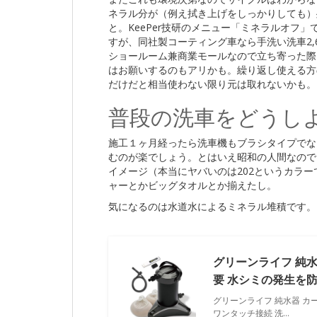
ネラル分が（例え拭き上げをしっかりしても）
と。KeePer技研のメニュー「ミネラルオフ」
すが、同社製コーティング車なら手洗い洗車2,
ショールーム兼商業モールなので立ち寄った際に
はお願いするのもアリかも。繰り返し使える方の
だけだと相当使わない限り元は取れないかも。
普段の洗車をどうし
施工１ヶ月経ったら洗車機もブラシタイプでな
むのが楽でしょう。とはいえ昭和の人間なので
イメージ（本当にヤバいのは202というカラ
ャーとかビッグタオルとか揃えたし。
気になるのは水道水によるミネラル堆積です。
グリーンライフ 純水
要 水シミの発生を防
グリーンライフ 純水器 カ
ワンタッチ接続 洗…