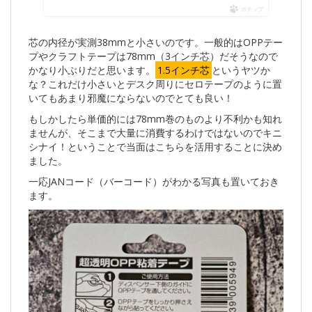
ポチップ
芯の内径が実測38mmと小さいのです。一般的はOPPテー
プやクラフトテープは78mm（3インチ芯）だそうなので
かなり小ぶりだと思います。
1.5インチ芯
というヤツか
な？これだけ小さいとデスク周りにセロテープのように置
いてもあまり邪魔にならないのでとても良い！
もしかしたら単価的には78mm巻のものより不利かも知れ
ませんが、そこまで大量に消費するわけではないのでキニ
シナイ！ということで当面はこちらを活用することに決め
ました。
一応JANコード（バーコード）がわかる写真も置いておき
ます。