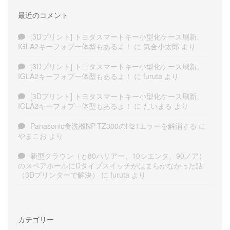
最近のコメント
[3Dプリント] トヨタスマートキー小型化ケース刷新、
IGLA2キーフォブ一体型もあるよ！
に
気合小太郎
より
[3Dプリント] トヨタスマートキー小型化ケース刷新、
IGLA2キーフォブ一体型もあるよ！
に
furuta
より
[3Dプリント] トヨタスマートキー小型化ケース刷新、
IGLA2キーフォブ一体型もあるよ！
に
だいまる
より
Panasonic食洗機NP-TZ300のH21エラーを解消する
に
やまこお
より
新型クラウン（と80ハリアー、10シエンタ、90ノア）
のスペアホールにDタイプスイッチがはまらかなかった話
（3Dプリンターで解決）
に
furuta
より
カテゴリー