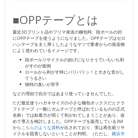
■OPPテープとは
最近3Dプリント品やフリマ発送の梱包時、段ボールの封
にOPPテープを使うようになりました。OPPテープはセロ
ハンテープを太く厚くしたようなヤツで業者からの発送物
によく使われているイメージです。
段ボールリサイクルの妨げになりそうでいちいち剥
がすのが面倒
ロールから剥がす時にバリバリッ！と大きな音がし
てうるさい
独特の臭いが苦手
などの理由で自分ではあまり使っていませんでした。
ただ最近使うハガキサイズの小さな梱包ボックスだとクラ
フトテープ（一般にガムテープと呼ばれているものの正式
名称）では粘着力が弱くて剥がれてしまうことがあり、改
めて導入を検討しました。OPPテープを販売している3M
から
こちらのような資料
が出されており、実は再生紙リサ
イクルを阻害しないということが判明。（ただし、
横浜市