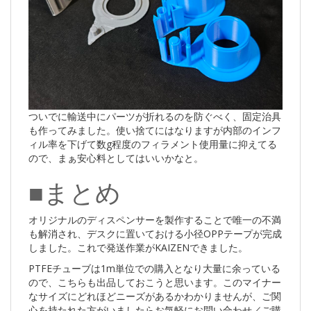
ついでに輸送中にパーツが折れるのを防ぐべく、固定治具
も作ってみました。使い捨てにはなりますが内部のインフ
ィル率を下げて数g程度のフィラメント使用量に抑えてる
ので、まぁ安心料としてはいいかなと。
■まとめ
オリジナルのディスペンサーを製作することで唯一の不満
も解消され、デスクに置いておける小径OPPテープが完成
しました。これで発送作業がKAIZENできました。
PTFEチューブは1m単位での購入となり大量に余っている
ので、こちらも出品しておこうと思います。このマイナー
なサイズにどれほどニーズがあるかわかりませんが、ご関
心を持たれた方がいましたらお気軽にお問い合わせ／ご購