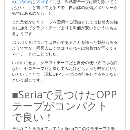
の古紙の出し方ガイド
には「※粘着テープは取り除いてく
ださい。」と書いてあるので、自治体の設備／ポリシー次
第ではあるのかも。）
また業者がOPPテープを愛用する理由としては粘着力の強
さに加えてクラフトテープよりも単価が安いというのもあ
るようです。
バリバリ音については静かであることを謳った製品もある
ようですが、同居人曰くやはりそれらは粘着力が弱くてイ
マイチ、とのことでした。
いずれにせよ、クラフトテープだと自分の使い方では心許
ない、セロテープだと探してみたけどちょっと幅が足りな
いということで、現状OPPテープに移行をせざるをえない
という感じです。
■Seriaで見つけたOPP
テープがコンパクト
で良い！
そんなことを考えていてふとSeriaでこのOPPテープを発