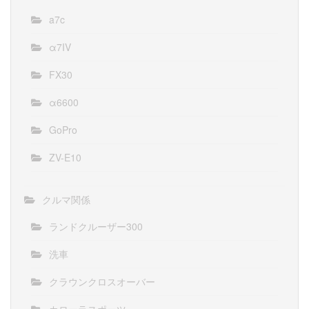
a7c
α7IV
FX30
α6600
GoPro
ZV-E10
クルマ関係
ランドクルーザー300
洗車
クラウンクロスオーバー