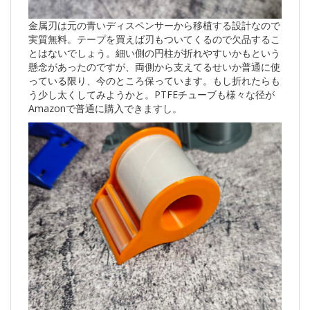
金属刃は元の青いディスペンサーから移植する設計なので
実質無料。テープを買えば刃もついてくるので欠品するこ
とはないでしょう。細い側の円柱が折れやすいかもという
懸念があったのですが、両側から支えてるせいか普通に使
っている限り、今のところ保っています。もし折れたらも
う少し太くしてみようかと。PTFEチューブも様々な径が
Amazonで普通に購入できますし。