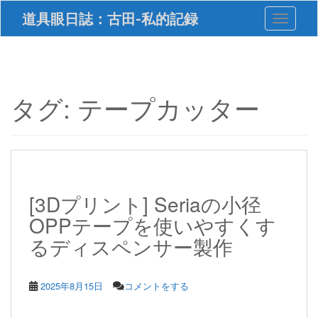
S
道具眼日誌：古田-私的記録
Toggle 
k
i
p
t
o
m
タグ:
テープカッター
a
i
n
c
o
n
t
[3Dプリント] Seriaの小径
e
OPPテープを使いやすくす
n
t
るディスペンサー製作
2025年8月15日
コメントをする