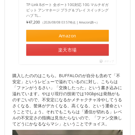
TP-Link 8ポート 全ポート10G対応 10G マルチギガ
ビット アンマネージ プラグ＆プレイ スイッチング
ハブ TL…
¥47,200
（2026/08/08 03:57時点 | Amazon調べ）
Amazon
楽天市場
ポチップ
購入したののはこちら。BUFFALOのが自分も含めて「不
安定」というレビューで溢れているのに対し、こちらは
「ファンがうるさい」「交換したった」という書き込みに
溢れています。やはり現行の技術では10Gbpsは発熱がも
のすごいので、不安定になるかメチャクチャ冷やしてうる
さくなる、筐体がデカくなる、高くなる、という運命とい
うことでしょう。それでもこちらは「通信が切れる」レベ
ルの不安定さの指摘は見当たらないので、「ファン交換し
てどうにかなるならマシ」ということでチョイス。