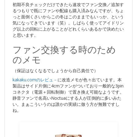
初期不良チェックだけできたら速攻でファン交換／追加す
るつもりで既にファンや配線も購入済みなんですが、ちょ
っと面倒くさいからこの冬はこのままでもいっか、という
気になってきています（笑）。しばらく使ってアイドリン
グ以上の回転に上がることがどれくらいあるかで決めたい
と思います。
ファン交換する時のため
のメモ
（保証はなくなるでしょうから自己責任で）
kakaku.comのレビュ－
に改造メモが色々出ています。本
製品はサイド片側に4cmファンがついており一般的な3pin
コネクタ（電源＋回転制御）で置き換え可能なようです。
静音ファンで名高いNoctuaにする人が圧倒的に多いみた
い。まぁこういうのは誰かの実績に倣う方が無難ですし
ね。