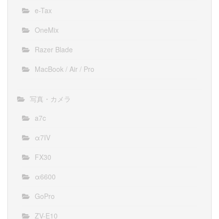
e-Tax
OneMix
Razer Blade
MacBook / Air / Pro
写真・カメラ
a7c
α7IV
FX30
α6600
GoPro
ZV-E10