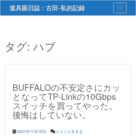
S
道具眼日誌：古田-私的記録
Toggle 
k
i
p
t
o
m
タグ:
ハブ
a
i
n
c
o
n
t
BUFFALOの不安定さにカッ
e
となってTP-Linkの10Gbps
n
t
スイッチを買ってやった。
後悔はしていない。
2021年11月12日
コメントをする