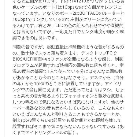
すると左側が光ります。下のRTX1210とつながっている黄
色いケーブルのポート1は1Gbpsなので右側がオレンジに
なっています。となりのポート2はBUFFALOのルーターと
10Gbpsでリンクしているので左側がグリーンに光ってい
るわけです。右と左、LEDの色の組み合わせでやや直観的
とは言えないですが、一応見た目でリンク速度が細かく確
認できるのは良いです。
問題の音ですが、起動直後は掃除機のような音がするもの
の、数十秒でスッと落ち着きます。デスクトップPCで
BIOS/UEFI画面中はファンが全開になるような感じ。制御
プログラムが起動すれば熱相応の回転数に落ち着くと。室
温20度台の部屋で1人で使っている分にはそんなに回転数
があがることも今のところはなさそう。デスクから（自分
の耳）から1m位のところに設置していますが、アイドリ
ング中の音は聞こえます。ただ思ってたよりはマシ。ちょ
っと高めの音が唸るようにフォォオォオンと微妙な変動を
しつつ鳴るので気になるといえば気になりますが、他のサ
ーバー機器などの音も元からしているので、こんなもんか
といえばこんなもんと割りきることもできるかなーとか。
例えば6/8畳くらいの部屋でも反対側とかに距離を離して
設置すればそこまで気にならないんじゃないですかね（あ
くまでアイドリングレベルの話）。