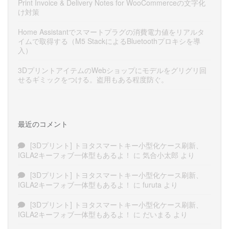
Print Invoice & Delivery Notes for WooCommerceの文字化
け対策
Home Assistantでスマートプラグの消費電力値をリアルタ
イムで取得する（M5 StackによるBluetoothプロキシを導
入）
3DプリントアイテムのWebショップにモデルをグリグリ回
せるギミックをつける。盗用もある程度防ぐ。
最近のコメント
[3Dプリント] トヨタスマートキー小型化ケース刷新、
IGLA2キーフォブ一体型もあるよ！
に
気合小太郎
より
[3Dプリント] トヨタスマートキー小型化ケース刷新、
IGLA2キーフォブ一体型もあるよ！
に
furuta
より
[3Dプリント] トヨタスマートキー小型化ケース刷新、
IGLA2キーフォブ一体型もあるよ！
に
だいまる
より