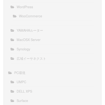
WordPress
WooCommerce
YAMAHAルーター
MacOSX Server
Synology
広域イーサネクスト
PC環境
UMPC
DELL XPS
Surface