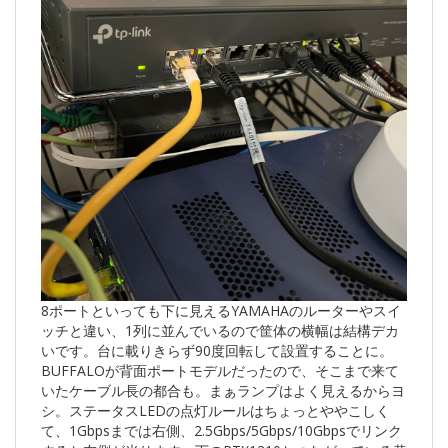
8ポートといっても下に見えるYAMAHAのルーターやスイ
ッチと違い、1列に並んでいるので筐体の横幅は結構デカ
いです。台に載りきらず90度回転して設置することに。
BUFFALOが背面ポートモデルだったので、そこまで来て
いたケーブル長の都合も。まぁランプはよく見えるからヨ
シ。ステータスLEDの点灯ルールはちょっとややこしく
て、1Gbpsまでは右側、2.5Gbps/5Gbps/10Gbpsでリンク