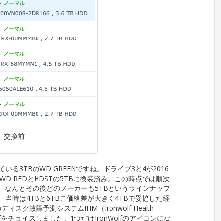
交換前
いる3TBのWD GREENですね。ドライブ3と4が2016
D REDとHDSTの5TBに換装済み。この時点では順次
が、なんとその後どのメーカーも5TBというラインナップ
、当時は4TBと6TBこ価格差が大きく4TBで妥協した経
ディスク故障予測システムIHM（Ironwolf Health
olfをチョイスしました。1つだけIronWolfのアイコンにな