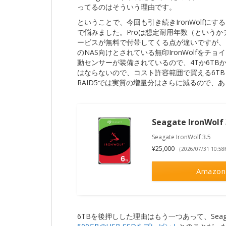
ってるのはそういう理由です。
ということで、今回も引き続きIronWolfにする
で悩みました。Proは想定耐用年数（という
ービスが無料で付帯してくる点が違いですが、
のNAS向けとされている無印IronWolfをチ
動センサーが装備されているので、4Tか6TB
はならないので、コスト許容範囲で買える6TB x
RAID5では実質の増量分はさらに減るので、
Seagate IronWolf 
Seagate IronWolf 3.5
¥25,000
（2026/07/31 10:
Amazon
6TBを後押しした理由はもう一つあって、Sea