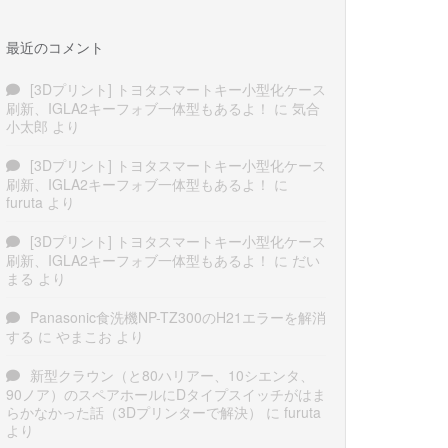
最近のコメント
[3Dプリント] トヨタスマートキー小型化ケース
刷新、IGLA2キーフォブ一体型もあるよ！
に
気合
小太郎
より
[3Dプリント] トヨタスマートキー小型化ケース
刷新、IGLA2キーフォブ一体型もあるよ！
に
furuta
より
[3Dプリント] トヨタスマートキー小型化ケース
刷新、IGLA2キーフォブ一体型もあるよ！
に
だい
まる
より
Panasonic食洗機NP-TZ300のH21エラーを解消
する
に
やまこお
より
新型クラウン（と80ハリアー、10シエンタ、
90ノア）のスペアホールにDタイプスイッチがはま
らかなかった話（3Dプリンターで解決）
に
furuta
より