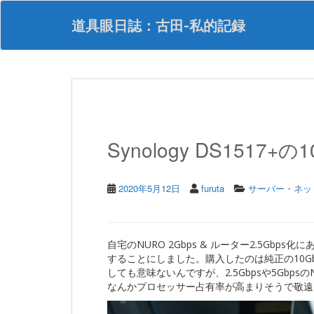
S
k
道具眼日誌：古田-私的記録
i
p
t
o
m
a
i
n
Synology DS1517+
c
o
n
t
2020年5月12日
furuta
サーバー・ネッ
e
n
t
自宅のNURO 2Gbps & ルーター2.5Gbps化にあ
することにしました。購入したのは純正の10Gb
しても意味ないんですが、2.5Gbpsや5Gbp
なんかプロセッサー占有率が高まりそうで敬遠