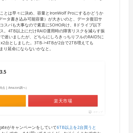
ことは早々に決め、容量とIronWolf Proにするかどうか
かデータ書き込み可能容量）が大きいのと、データ復旧サ
コスパも大事なので素直にSOHO向け、8ドライブ以下
ョイス。4TB以上にだけRAID運用時の障害リスクを減らす振
かで迷いましたが、どちらにしろきっちりフルのRAID5に
2台としました。3TB->4TBが2台で2TB増えても
あまり延命にならないかなと。
3.5
58時点 | Amazon調べ）
楽天市場
ポチップ
gateがキャンペーンをしていて
6TB以上を2台買うと