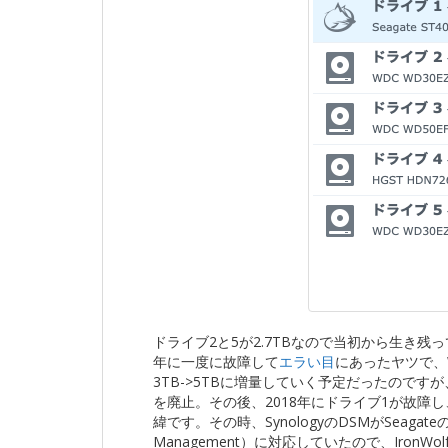
ドライブ2と5が2.7TBなので当初から生き残って
年に一度に故障して
エラい目
にあったヤツで、W
3TB->5TBに増量していく予定だったのです
を廃止。その後、2018年にドライブ1が故障し
緯です。その時、SynologyのDSMがSeagateの
Management）に対応していたので、IronW