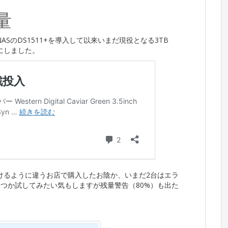
量
gy NASのDS1511+を導入して以来いまだ現役となる3TB
とにしました。
けるように違うお店で購入したお陰か、いまだ2台はエラ
もつか試してみたい気もしますが残量警告（80%）も出た