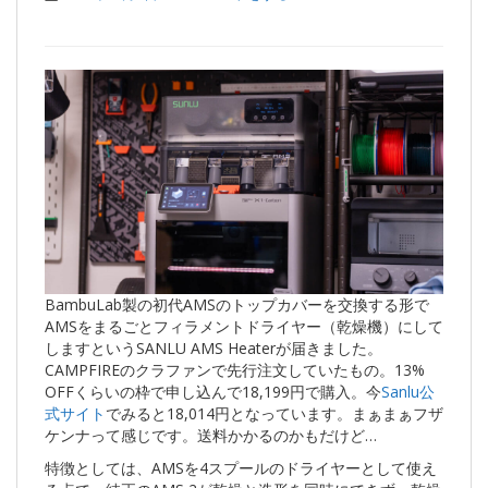
BambuLab製の初代AMSのトップカバーを交換する形で
AMSをまるごとフィラメントドライヤー（乾燥機）にして
しますというSANLU AMS Heaterが届きました。
CAMPFIREのクラファンで先行注文していたもの。13%
OFFくらいの枠で申し込んで18,199円で購入。今
Sanlu公
式サイト
でみると18,014円となっています。まぁまぁフザ
ケンナって感じです。送料かかるのかもだけど…
特徴としては、AMSを4スプールのドライヤーとして使え