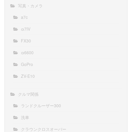
写真・カメラ
a7c
α7IV
FX30
α6600
GoPro
ZV-E10
クルマ関係
ランドクルーザー300
洗車
クラウンクロスオーバー