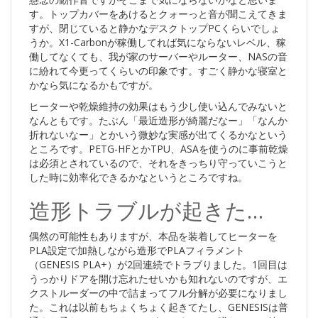
す。トップカバーをあけるとクォーっと音が聞こえてきま
すが、閉じていると静かなデスクトップPCくらいでしょ
うか。X1-Carbonが稼働してれば気にならないレベル、稼
働してなくても、我が家のサーバーやルーター、NASの音
に紛れて今更ってくらいの印象です。すごく静かな寝室と
かなら気になるかもですが。
ヒーターや乾燥維持の効果はもう少し使い込んでみないと
なんともです。たぶん「最近造形が綺麗だなー」「なんか
折れないなー」とかいう微妙な実感が出てくるかなという
ところです。PETG-HFとかTPU、ASAを使うのに事前乾燥
は必須とされているので、それをきっちり守っていこうと
した時に効率化できるかなというところですね。
造形トラブルが起きた…
偶然の可能性もありますが、本品を装着してヒーターを
PLA設定で加熱しながら造形でPLAフィラメント
（GENESIS PLA+）が2回連続でトラブりました。1回目は
うっかりドアを開け忘れたせいかも知れないのですが、エ
クストルーダーの中で詰まってフル分解が必要になりまし
た。これは以前もちょくちょく起きてたし、GENESISは普