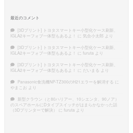
最近のコメント
[3Dプリント] トヨタスマートキー小型化ケース刷新、
IGLA2キーフォブ一体型もあるよ！
に
気合小太郎
より
[3Dプリント] トヨタスマートキー小型化ケース刷新、
IGLA2キーフォブ一体型もあるよ！
に
furuta
より
[3Dプリント] トヨタスマートキー小型化ケース刷新、
IGLA2キーフォブ一体型もあるよ！
に
だいまる
より
Panasonic食洗機NP-TZ300のH21エラーを解消する
に
やまこお
より
新型クラウン（と80ハリアー、10シエンタ、90ノア）
のスペアホールにDタイプスイッチがはまらかなかった話
（3Dプリンターで解決）
に
furuta
より