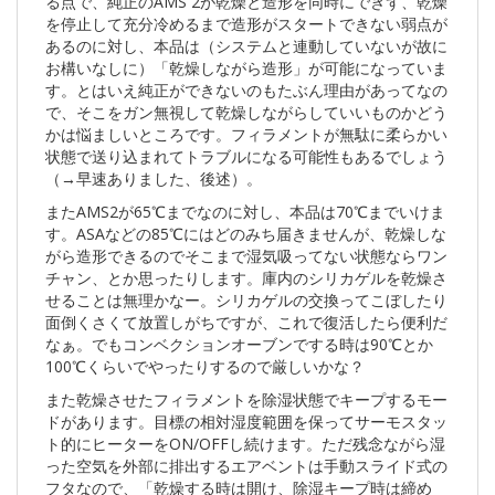
る点で、純正のAMS 2が乾燥と造形を同時にできず、乾燥
を停止して充分冷めるまで造形がスタートできない弱点が
あるのに対し、本品は（システムと連動していないが故に
お構いなしに）「乾燥しながら造形」が可能になっていま
す。とはいえ純正ができないのもたぶん理由があってなの
で、そこをガン無視して乾燥しながらしていいものかどう
かは悩ましいところです。フィラメントが無駄に柔らかい
状態で送り込まれてトラブルになる可能性もあるでしょう
（→早速ありました、後述）。
またAMS2が65℃までなのに対し、本品は70℃までいけま
す。ASAなどの85℃にはどのみち届きませんが、乾燥しな
がら造形できるのでそこまで湿気吸ってない状態ならワン
チャン、とか思ったりします。庫内のシリカゲルを乾燥さ
せることは無理かなー。シリカゲルの交換ってこぼしたり
面倒くさくて放置しがちですが、これで復活したら便利だ
なぁ。でもコンベクションオーブンでする時は90℃とか
100℃くらいでやったりするので厳しいかな？
また乾燥させたフィラメントを除湿状態でキープするモー
ドがあります。目標の相対湿度範囲を保ってサーモスタッ
ト的にヒーターをON/OFFし続けます。ただ残念ながら湿
った空気を外部に排出するエアベントは手動スライド式の
フタなので、「乾燥する時は開け、除湿キープ時は締め