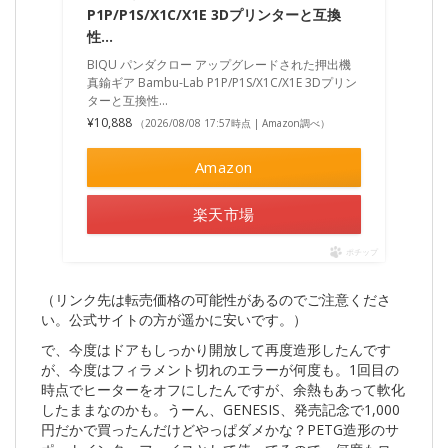
P1P/P1S/X1C/X1E 3Dプリンターと互換
性…
BIQU パンダクロー アップグレードされた押出機
真鍮ギア Bambu-Lab P1P/P1S/X1C/X1E 3Dプリン
ターと互換性…
¥10,888
（2026/08/08 17:57時点 | Amazon調べ）
Amazon
楽天市場
ポチップ
（リンク先は転売価格の可能性があるのでご注意くださ
い。公式サイトの方が遥かに安いです。）
で、今度はドアもしっかり開放して再度造形したんです
が、今度はフィラメント切れのエラーが何度も。1回目の
時点でヒーターをオフにしたんですが、余熱もあって軟化
したままなのかも。うーん、GENESIS、発売記念で1,000
円だかで買ったんだけどやっぱダメかな？PETG造形のサ