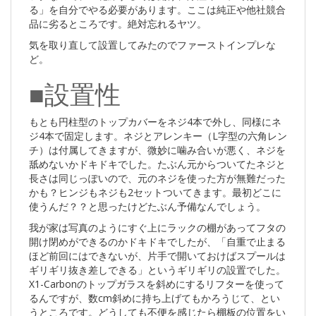
る」を自分でやる必要があります。ここは純正や他社競合
品に劣るところです。絶対忘れるヤツ。
気を取り直して設置してみたのでファーストインプレな
ど。
■設置性
もとも円柱型のトップカバーをネジ4本で外し、同様にネ
ジ4本で固定します。ネジとアレンキー（L字型の六角レン
チ）は付属してきますが、微妙に噛み合いが悪く、ネジを
舐めないかドキドキでした。たぶん元からついてたネジと
長さは同じっぽいので、元のネジを使った方が無難だった
かも？ヒンジもネジも2セットついてきます。最初どこに
使うんだ？？と思ったけどたぶん予備なんでしょう。
我が家は写真のようにすぐ上にラックの棚があってフタの
開け閉めができるのかドキドキでしたが、「自重で止まる
ほど前回にはできないが、片手で開いておけばスプールは
ギリギリ抜き差しできる」というギリギリの設置でした。
X1-Carbonのトップガラスを斜めにするリフターを使って
るんですが、数cm斜めに持ち上げてもかろうじて、とい
うところです。どうしても不便を感じたら棚板の位置をい