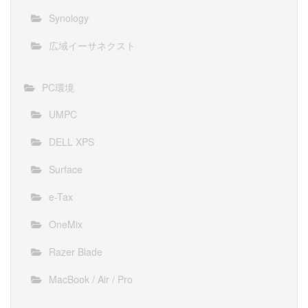
Synology
広域イーサネクスト
PC環境
UMPC
DELL XPS
Surface
e-Tax
OneMix
Razer Blade
MacBook / Air / Pro