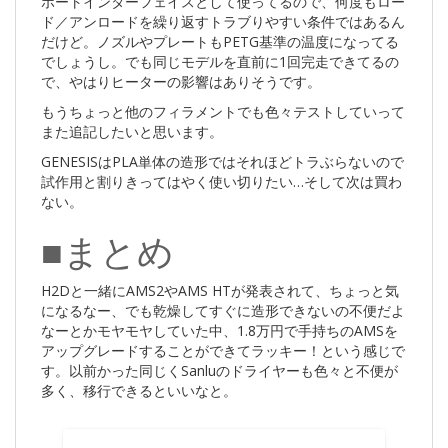
ポートインターフェイスとして使ってるので、何度もロー
ド／アンロードを繰り返すトラブりやすい条件ではあるん
だけど。ノズルやプレートもPETG基準の温度になってる
でしょうし。でも同じモデルを直前に1回完走できてるの
で、やはりヒーターの影響はありそうです。
もうちょっと他のフィラメントでも色々テストしていって
また追記したいと思います。
GENESISはPLA単体の造形ではそれほどトラぶらないので
試作用と割りきってはやく使い切りたい…そして次は買わ
ない。
■まとめ
H2Dと一緒にAMS2やAMS HTが発表されて、ちょっと気
になるなー、でも乾燥してすぐに造形できないの不便だよ
なーとかモヤモヤしていた中、1.8万円で手持ちのAMSを
アップグレードすることができてラッキー！という感じで
す。以前かった同じくSanluのドライヤーも色々と不便が
多く、移行できるといいなと。