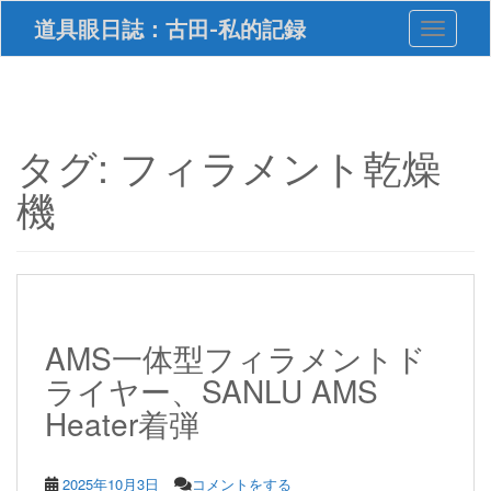
S
道具眼日誌：古田-私的記録
Toggle 
k
i
p
t
o
m
タグ:
フィラメント乾燥
a
i
機
n
c
o
n
t
e
n
AMS一体型フィラメントド
t
ライヤー、SANLU AMS
Heater着弾
2025年10月3日
コメントをする