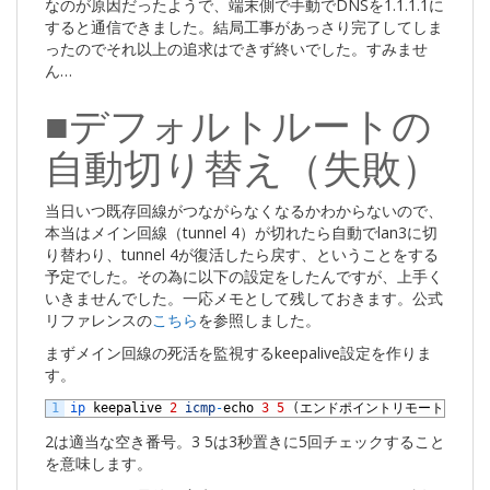
なのが原因だったようで、端末側で手動でDNSを1.1.1.1に
すると通信できました。結局工事があっさり完了してしま
ったのでそれ以上の追求はできず終いでした。すみませ
ん…
■デフォルトルートの
自動切り替え（失敗）
当日いつ既存回線がつながらなくなるかわからないので、
本当はメイン回線（tunnel 4）が切れたら自動でlan3に切
り替わり、tunnel 4が復活したら戻す、ということをする
予定でした。その為に以下の設定をしたんですが、上手く
いきませんでした。一応メモとして残しておきます。公式
リファレンスの
こちら
を参照しました。
まずメイン回線の死活を監視するkeepalive設定を作りま
す。
1
ip 
keepalive
2
icmp
-
echo
3
5
(
エンドポイントリモート
v6
アド
2は適当な空き番号。3 5は3秒置きに5回チェックすること
を意味します。