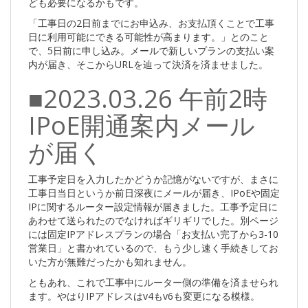
ども必要になるかもです。
「工事日の2日前までにお申込み、お支払頂くことで工事
日に利用可能にできる可能性が高まります。」とのこと
で、5日前に申し込み。メールで新しいプランの支払い案
内が届き、そこからURLを辿って決済を済ませました。
■2023.03.26 午前2時
IPoE開通案内メール
が届く
工事予定日を入力したかどうか記憶がないですが、まさに
工事日当日というか前日深夜にメールが届き、IPoEや固定
IPに関するルーター設定情報が届きました。工事予定日に
あわせて送られたのでなければギリギリでした。別ページ
には固定IPアドレスプランの場合「お支払い完了から3-10
営業日」と書かれているので、もう少し速く手続きしてお
いた方が無難だったかも知れません。
ともあれ、これで工事中にルーター側の準備を済ませられ
ます。やはりIPアドレスはv4もv6も変更になる模様。