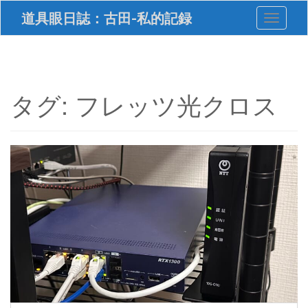
S
道具眼日誌：古田-私的記録
Toggle 
k
i
p
t
o
m
タグ:
フレッツ光クロス
a
i
n
c
o
n
t
e
n
t