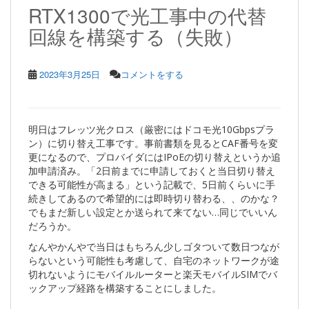
RTX1300で光工事中の代替
回線を構築する（失敗）
2023年3月25日
コメントをする
明日はフレッツ光クロス（厳密にはドコモ光10Gbpsプラ
ン）に切り替え工事です。事前書類を見るとCAF番号を変
更になるので、プロバイダにはIPoEの切り替えというか追
加申請済み。「2日前までに申請しておくと当日切り替え
できる可能性が高まる」という記載で、5日前くらいに手
続きしてあるので希望的には即時切り替わる、、のかな？
でもまだ新しい設定とか送られて来てない…同じでいいん
だろうか。
なんやかんやで当日はもちろん少しゴタついて数日つなが
らないという可能性も考慮して、自宅のネットワークが途
切れないようにモバイルルーターと楽天モバイルSIMでバ
ックアップ経路を構築することにしました。