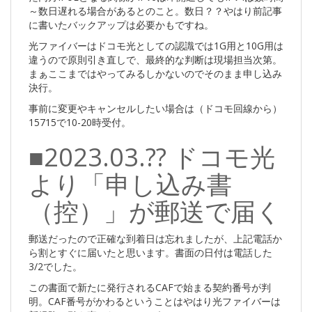
～数日遅れる場合があるとのこと。数日？？やはり前記事
に書いたバックアップは必要かもですね。
光ファイバーはドコモ光としての認識では1G用と10G用は
違うので原則引き直しで、最終的な判断は現場担当次第。
まぁここまではやってみるしかないのでそのまま申し込み
決行。
事前に変更やキャンセルしたい場合は（ドコモ回線から）
15715で10-20時受付。
■2023.03.?? ドコモ光
より「申し込み書
（控）」が郵送で届く
郵送だったので正確な到着日は忘れましたが、上記電話か
ら割とすぐに届いたと思います。書面の日付は電話した
3/2でした。
この書面で新たに発行されるCAFで始まる契約番号が判
明。CAF番号がかわるということはやはり光ファイバーは