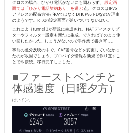
クロスの場合、ひかり電話がないにも関わらず、
設定画
面では「ひかり電話契約あり」を選ぶ
点。クロスはIPv6
アドレスの配布方法がRAではなくDHCPv6 PDなのが理由
のようです。RTXの設定画面が追いついてないぽい。
これによりtunnel 3が新規に生成され、NATディスクリプ
ターやフィルター設定も新たに生成。できればそのまま使
い回したかった…しょうがないので手作業で書き写し。
事前の差分反映の中で、CAF番号などを変更していなかっ
たのが敗因でしょう。プロバイダ情報を新規で作り直すこ
とで即接続。移行完了しました。
■ファーストベンチと
体感速度（日曜夕方）
はいドン。