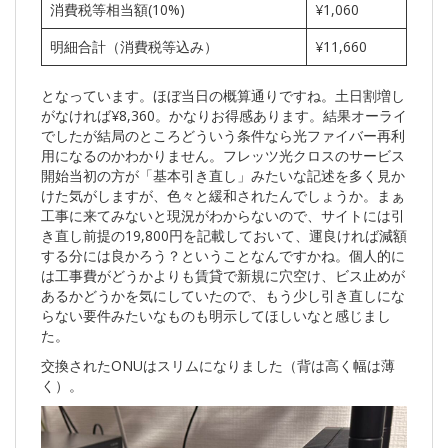
消費税等相当額(10%)
¥1,060
明細合計（消費税等込み）
¥11,660
となっています。ほぼ当日の概算通りですね。土日割増し
がなければ¥8,360。かなりお得感あります。結果オーライ
でしたが結局のところどういう条件なら光ファイバー再利
用になるのかわかりません。フレッツ光クロスのサービス
開始当初の方が「基本引き直し」みたいな記述を多く見か
けた気がしますが、色々と緩和されたんでしょうか。まぁ
工事に来てみないと現況がわからないので、サイトには引
き直し前提の19,800円を記載しておいて、運良ければ減額
する分には良かろう？ということなんですかね。個人的に
は工事費がどうかよりも賃貸で新規に穴空け、ビス止めが
あるかどうかを気にしていたので、もう少し引き直しにな
らない要件みたいなものも明示してほしいなと感じまし
た。
交換されたONUはスリムになりました（背は高く幅は薄
く）。