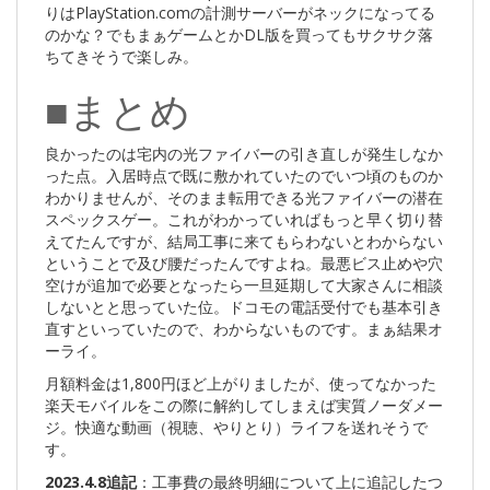
りはPlayStation.comの計測サーバーがネックになってる
のかな？でもまぁゲームとかDL版を買ってもサクサク落
ちてきそうで楽しみ。
■まとめ
良かったのは宅内の光ファイバーの引き直しが発生しなか
った点。入居時点で既に敷かれていたのでいつ頃のものか
わかりませんが、そのまま転用できる光ファイバーの潜在
スペックスゲー。これがわかっていればもっと早く切り替
えてたんですが、結局工事に来てもらわないとわからない
ということで及び腰だったんですよね。最悪ビス止めや穴
空けが追加で必要となったら一旦延期して大家さんに相談
しないとと思っていた位。ドコモの電話受付でも基本引き
直すといっていたので、わからないものです。まぁ結果オ
ーライ。
月額料金は1,800円ほど上がりましたが、使ってなかった
楽天モバイルをこの際に解約してしまえば実質ノーダメー
ジ。快適な動画（視聴、やりとり）ライフを送れそうで
す。
2023.4.8追記
：工事費の最終明細について上に追記したつ