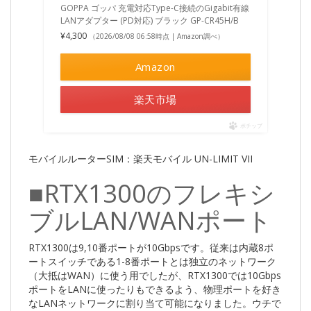
GOPPA ゴッパ 充電対応Type-C接続のGigabit有線
LANアダプター (PD対応) ブラック GP-CR45H/B
¥4,300
（2026/08/08 06:58時点 | Amazon調べ）
Amazon
楽天市場
ポチップ
モバイルルーターSIM：楽天モバイル UN-LIMIT VII
■RTX1300のフレキシ
ブルLAN/WANポート
RTX1300は9,10番ポートが10Gbpsです。従来は内蔵8ポ
ートスイッチである1-8番ポートとは独立のネットワーク
（大抵はWAN）に使う用でしたが、RTX1300では10Gbps
ポートをLANに使ったりもできるよう、物理ポートを好き
なLANネットワークに割り当て可能になりました。ウチで