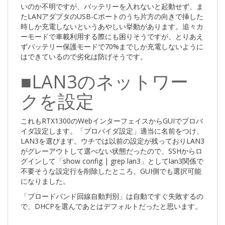
いのか不明ですが、バッテリーを入れないと起動せず、ま
たLANアダプタのUSB-Cポートのうち片方の向きで挿した
時しか充電しないというあやしい挙動があります。追々カ
ーモードで車載利用する際にも困りそうですが、とりあえ
ずバッテリー保護モードで70%までしか充電しないように
はできているので劣化は防げそうです。
■LAN3のネットワー
クを設定
これもRTX1300のWebインターフェイスからGUIでプロバ
イダ設定します。「プロバイダ設定」適当に名前をつけ、
LAN3を選びます。ウチでは以前の設定が残っておりLAN3
がグレーアウトして選べない状態だったので、SSHからロ
グインして「show config | grep lan3」としてlan3関係で
不要そうな設定行を削除したところ、GUI側でも選択可能
になりました。
「ブロードバンド回線自動判別」は自動ですぐ失敗するの
で、DHCPを選んであとはデフォルトだったと思います。