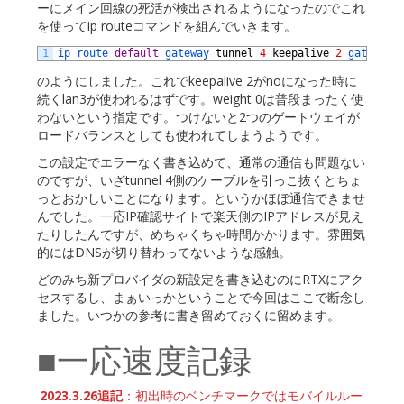
ーにメイン回線の死活が検出されるようになったのでこれ
を使ってip routeコマンドを組んでいきます。
1
ip 
route 
default
gateway 
tunnel
4
keepalive
2
gateway 
のようにしました。これでkeepalive 2がnoになった時に
続くlan3が使われるはずです。weight 0は普段まったく使
わないという指定です。つけないと2つのゲートウェイが
ロードバランスとしても使われてしまうようです。
この設定でエラーなく書き込めて、通常の通信も問題ない
のですが、いざtunnel 4側のケーブルを引っこ抜くとちょ
っとおかしいことになります。というかほぼ通信できませ
んでした。一応IP確認サイトで楽天側のIPアドレスが見え
たりしたんですが、めちゃくちゃ時間かかります。雰囲気
的にはDNSが切り替わってないような感触。
どのみち新プロバイダの新設定を書き込むのにRTXにアク
セスするし、まぁいっかということで今回はここで断念し
ました。いつかの参考に書き留めておくに留めます。
■一応速度記録
2023.3.26追記
：初出時のベンチマークではモバイルルー