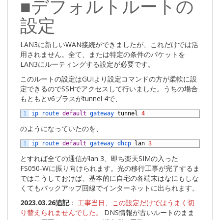
■デフォルトルートの
設定
LAN3に新しいWAN接続ができましたが、これだけでは活
用されません。全て、または特定の条件のパケットを
LAN3にルーティングする設定が必要です。
このルートの設定はGUIより設定コマンドの方が柔軟に設
定できるのでSSHでアクセスして行いました。うちの場合
もともとv6プラスがtunnel 4で、
1
ip 
route 
default
gateway 
tunnel
4
のようになっていたのを、
1
ip 
route 
default
gateway 
dhcp 
lan
3
とすれば全ての通信がlan 3、即ち楽天SIMの入った
FS050-Wに振り向けられます。光の移行工事が完了するま
ではこうしておけば、基本的に自宅の各端末はなにもしな
くてもバックアップ回線でインターネットに出られます。
2023.03.26追記
：
工事当日、この設定だけではうまく切
り替えられませんでした。
DNS情報が古いルートのまま