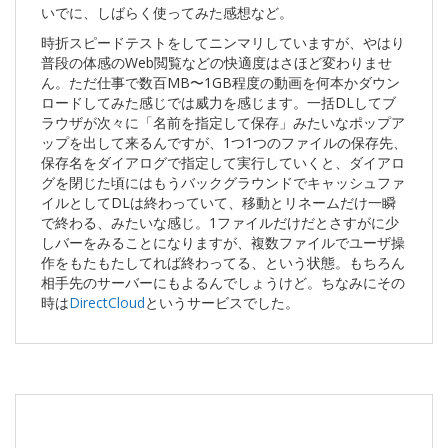
いでに、しばらく使ってみた感想など。
時折スピードテストをしてニンマリしていますが、やはり
普段の体感のWeb閲覧などの快適度はさほど変わりませ
ん。ただ仕事で数百MB〜1GB程度の動画を何本かダウン
ロードしてみた感じでは威力を感じます。一括DLしてブ
ラウザが次々に「名前を指定して保存」みたいなポップア
ップを出して来るんですが、1つ1つのファイルの保存先、
保存名をダイアログで指定して実行していくと、ダイアロ
グを閉じた頃にはもうバックグラウンドでキャッシュファ
イルとしてDLは終わっていて、移動とリネームだけ一瞬
で終わる、みたいな感じ。1ファイルだけだとさすがに少
しバーをみることになりますが、複数ファイルでユーザ操
作をもたもたしてれば終わってる、という状態。もちろん
相手先のサーバーにもよるんでしょうけど。ちなみにその
時は
DirectCloud
というサービスでした。