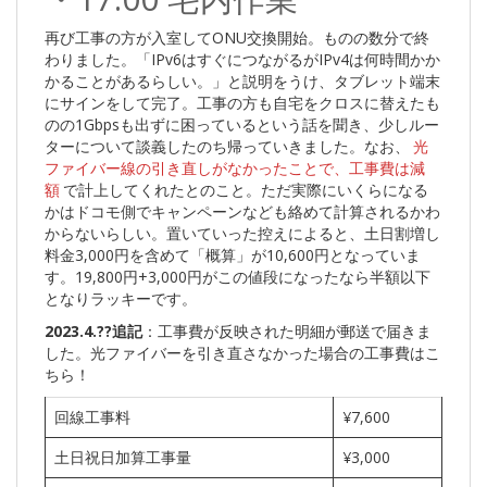
再び工事の方が入室してONU交換開始。ものの数分で終
わりました。「IPv6はすぐにつながるがIPv4は何時間かか
かることがあるらしい。」と説明をうけ、タブレット端末
にサインをして完了。工事の方も自宅をクロスに替えたも
のの1Gbpsも出ずに困っているという話を聞き、少しルー
ターについて談義したのち帰っていきました。なお、
光
ファイバー線の引き直しがなかったことで、工事費は減
額
で計上してくれたとのこと。ただ実際にいくらになる
かはドコモ側でキャンペーンなども絡めて計算されるかわ
からないらしい。置いていった控えによると、土日割増し
料金3,000円を含めて「概算」が10,600円となっていま
す。19,800円+3,000円がこの値段になったなら半額以下
となりラッキーです。
2023.4.??追記
：工事費が反映された明細が郵送で届きま
した。光ファイバーを引き直さなかった場合の工事費はこ
ちら！
回線工事料
¥7,600
土日祝日加算工事量
¥3,000