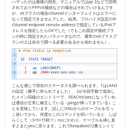
ハマったのは最後の宛先。マニュアルではpp 2などで説明
されておりPPPoE接続などの場合はそれでいけるんです
が、v6プラスの場合のtunnelインターフェイスはエラーに
なって指定できませんでした。結局、プロバイダ設定の中
のtunnel endpoint remote addressで指定しているIPv6ア
ドレスを指定したらOKでした（でもこれ固定IP接続プラ
ンの時に指定されたパラメータなので、通常のv6プラスプ
ランの人は自分で調べる必要があるかも知れません）。
1
# show status ip keepalive
2
3
ID  
STATE 
TARGET                                  
REA
4
--
--
--
--
--
--
--
--
--
--
--
--
--
--
--
--
--
--
--
--
--
--
--
--
--
--
--
5
1
up  
LAN3
(
DHCP
)
y
6
2
up
2404
:
xxxx
:
xxx
:
xxx
::
xx                     
y
7
こんな感じで現在のステータスを調べられます。1はLAN3
の設定（勝手に作られてました）、2が今回手動で追加し
たメイン回線のエントリーで、REACHがyesになっていれ
ば通信が正常に確立している（pingが帰ってきている）こ
とを意味しています。試しにONUからのケーブルを引っ
こ抜いてから、何度かこのコマンドを叩いていると、しば
らくして（3×5=15秒？）noにかわり、ケーブルを挿し直
すとまたyesに戻ります。これでkeepaliveの2番エントリ