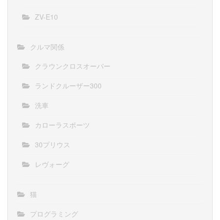
ZV-E10
クルマ関係
クラウンクロスオーバー
ランドクルーザー300
洗車
カローラスポーツ
30プリウス
レヴォーグ
猫
プログラミング