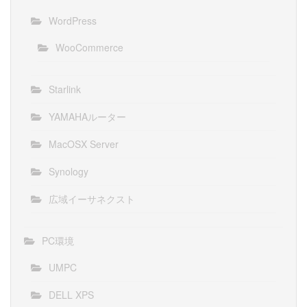
WordPress
WooCommerce
Starlink
YAMAHAルーター
MacOSX Server
Synology
広域イーサネクスト
PC環境
UMPC
DELL XPS