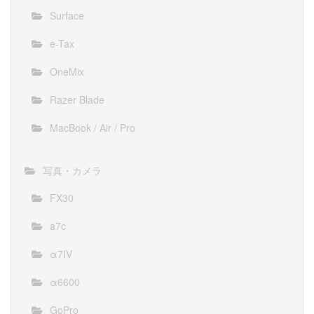
Surface
e-Tax
OneMix
Razer Blade
MacBook / Air / Pro
写真・カメラ
FX30
a7c
α7IV
α6600
GoPro