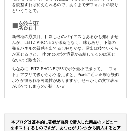
を調整すれば変えられるので、あくまでデフォルトの映り
ということで。
■総評
新機種の贔屓目、目新しさのバイアスもあるかも知れませ
んが、LEITZ PHONE 3が破綻もなく、味もあり、下部の
発光パネルの質感も出てるし好きかな。露出は後でいくら
か直せるけど、iPhoneのボケ境界が破綻してるのは直せ
ないので致命的。
ちなみにLEITZ PHONEでF8でボケ最小で撮って、「フォ
ト」アプリで後からボケを足すと、Pixelに近い正確な疑似
ボケが得られる可能性がありますが、せっかくの文字表示
がボケてしまうのが惜しいｗ
本ブログは基本的に著者が自身で購入した商品のレビュー
をポストするものですが、あなたがリンクから購入するとア