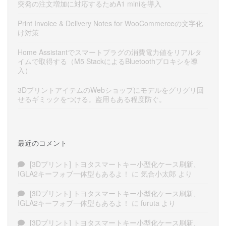
突発の注文増加に対応するためA1 miniを導入
Print Invoice & Delivery Notes for WooCommerceの文字化
け対策
Home Assistantでスマートプラグの消費電力値をリアルタ
イムで取得する（M5 StackによるBluetoothプロキシを導
入）
3DプリントアイテムのWebショップにモデルをグリグリ回
せるギミックをつける。盗用もある程度防ぐ。
最近のコメント
[3Dプリント] トヨタスマートキー小型化ケース刷新、
IGLA2キーフォブ一体型もあるよ！
に
気合小太郎
より
[3Dプリント] トヨタスマートキー小型化ケース刷新、
IGLA2キーフォブ一体型もあるよ！
に
furuta
より
[3Dプリント] トヨタスマートキー小型化ケース刷新、