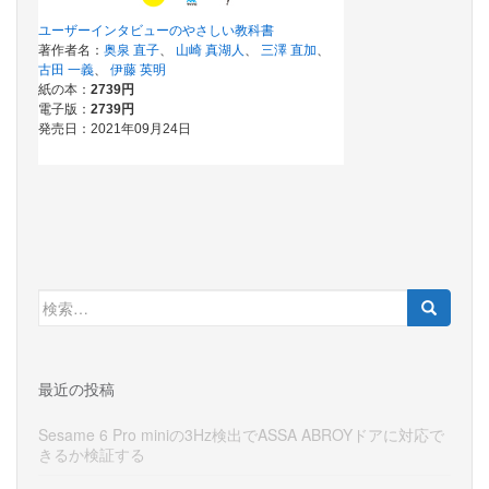
検
索:
最近の投稿
Sesame 6 Pro miniの3Hz検出でASSA ABROYドアに対応で
きるか検証する