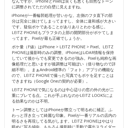
なんですが、iPhoneとPixelは良くも悪くも自然なトーン
に調整されてただの白壁に見えますね。
iPhoneが一番輪郭処理が甘いかな。左側のフタ直下の部
分は完全に抜けてしまってますし、全体に違和感が大きい
です。疑似ボケであることがありありとわかる感じ。
LEITZ PHONEもプラフタの上部の開閉部分がボケてしま
ってます。Pixelが最も正確でしょうか。
ボケ量（F値）はiPhone > LEITZ PHONE > Pixel。LEITZ
PHONEは撮影時のみの調整、iPhoneはLiDAR情報を保持
していて後からでも変更できるのが強み。Pixelも純粋な画
像処理だと思いますが後調整は可能ぽい（借り物なので詳
細不明）。まぁAndroid標準の「フォト」アプリの機能な
ので、LEITZ PHONEで撮った写真でもボケを足すことは
できますね（Google Oneの契約が必要）。
LEITZ PHONEで気になるのは中心辺りの窓の外の光が二
重にブレてる点。これが手ぶれなのかLEITZ LOOKSによ
る効果なのかは不明。
トーン調整としてはiPhoneが際立って明るめに補正。ふ
わっと浮き立って綺麗な印象。Pixelが一番リアルの店内の
明るさを再現してる気がします。LEITZ PHONEはやはり
暗めに写る傾向。もちろん撮影時に手動で露出スライダー