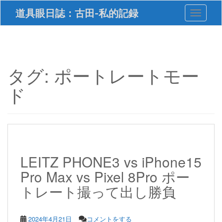
S
道具眼日誌：古田-私的記録
Toggle 
k
i
p
t
o
m
タグ:
ポートレートモー
a
i
ド
n
c
o
n
t
e
n
LEITZ PHONE3 vs iPhone15
t
Pro Max vs Pixel 8Pro ポー
トレート撮って出し勝負
2024年4月21日
コメントをする