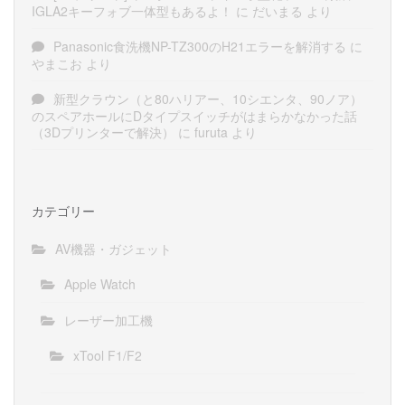
IGLA2キーフォブ一体型もあるよ！
に
だいまる
より
Panasonic食洗機NP-TZ300のH21エラーを解消する
に
やまこお
より
新型クラウン（と80ハリアー、10シエンタ、90ノア）
のスペアホールにDタイプスイッチがはまらかなかった話
（3Dプリンターで解決）
に
furuta
より
カテゴリー
AV機器・ガジェット
Apple Watch
レーザー加工機
xTool F1/F2