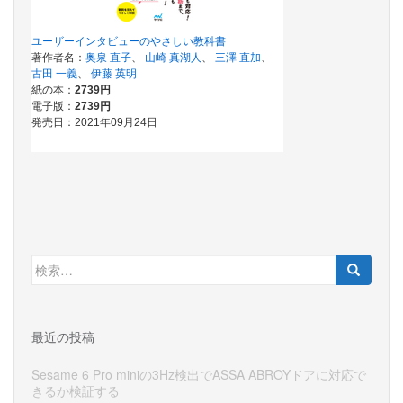
検
索:
最近の投稿
Sesame 6 Pro miniの3Hz検出でASSA ABROYドアに対応で
きるか検証する