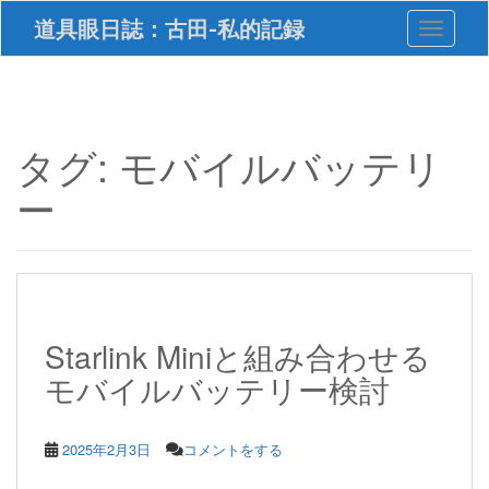
S
道具眼日誌：古田-私的記録
Toggle 
k
i
p
t
o
m
タグ:
モバイルバッテリ
a
i
ー
n
c
o
n
t
e
n
Starlink Miniと組み合わせる
t
モバイルバッテリー検討
2025年2月3日
コメントをする