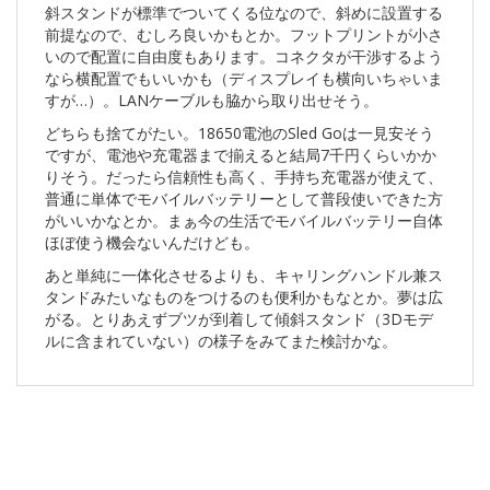
斜スタンドが標準でついてくる位なので、斜めに設置する
前提なので、むしろ良いかもとか。フットプリントが小さ
いので配置に自由度もあります。コネクタが干渉するよう
なら横配置でもいいかも（ディスプレイも横向いちゃいま
すが…）。LANケーブルも脇から取り出せそう。
どちらも捨てがたい。18650電池のSled Goは一見安そう
ですが、電池や充電器まで揃えると結局7千円くらいかか
りそう。だったら信頼性も高く、手持ち充電器が使えて、
普通に単体でモバイルバッテリーとして普段使いできた方
がいいかなとか。まぁ今の生活でモバイルバッテリー自体
ほぼ使う機会ないんだけども。
あと単純に一体化させるよりも、キャリングハンドル兼ス
タンドみたいなものをつけるのも便利かもなとか。夢は広
がる。とりあえずブツが到着して傾斜スタンド（3Dモデ
ルに含まれていない）の様子をみてまた検討かな。