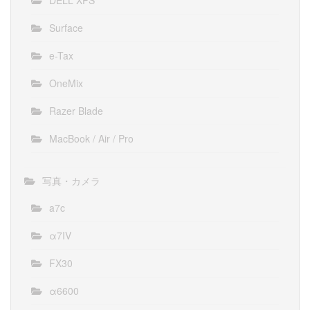
Surface
e-Tax
OneMix
Razer Blade
MacBook / Air / Pro
写真・カメラ
a7c
α7IV
FX30
α6600