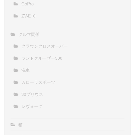
GoPro
ZV-E10
クルマ関係
クラウンクロスオーバー
ランドクルーザー300
洗車
カローラスポーツ
30プリウス
レヴォーグ
猫