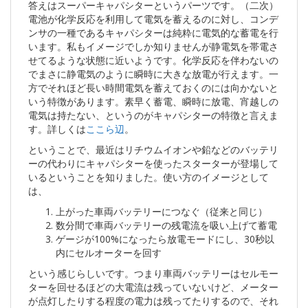
答えはスーパーキャパシターというパーツです。（二次）
電池が化学反応を利用して電気を蓄えるのに対し、コンデ
ンサの一種であるキャパシターは純粋に電気的な蓄電を行
います。私もイメージでしか知りませんが静電気を帯電さ
せてるような状態に近いようです。化学反応を伴わないの
でまさに静電気のように瞬時に大きな放電が行えます。一
方でそれほど長い時間電気を蓄えておくのには向かないと
いう特徴があります。素早く蓄電、瞬時に放電、宵越しの
電気は持たない、というのがキャパシターの特徴と言えま
す。詳しくは
ここら辺
。
ということで、最近はリチウムイオンや鉛などのバッテリ
ーの代わりにキャパシターを使ったスターターが登場して
いるということを知りました。使い方のイメージとして
は、
上がった車両バッテリーにつなぐ（従来と同じ）
数分間で車両バッテリーの残電流を吸い上げて蓄電
ゲージが100%になったら放電モードにし、30秒以
内にセルオーターを回す
という感じらしいです。つまり車両バッテリーはセルモー
ターを回せるほどの大電流は残っていないけど、メーター
が点灯したりする程度の電力は残ってたりするので、それ