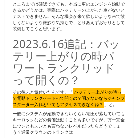
ところまでは確認できても、本当に車のエンジンを始動で
きるかどうかは、実際にバッテリーの上がった車がないと
テストできません。そんな機会が来て欲しいような来て欲
しくないような微妙な気持ちで、とりあえずお守りとして
装備してこうと思います。
2023.6.16追記：バッ
テリー上がりの時パ
ワートランクリッド
って開くの？
その後ふと気付いたんです。「
バッテリー上がりの時っ
て電動トランクゲートって開くの？開かないならジャンプ
スターター入れといてもアクセスできなくね？
」と。
一般にシステムが始動できないくらい電圧が落ちていても
キーロックなどの装備は動くことも多いですが、万一完全
にウンともスンとも言わないレベルだったらどうでしょ
う？通常クラウンのトランクは