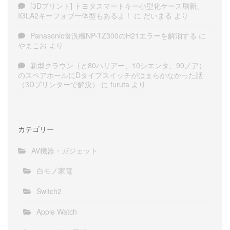
[3Dプリント] トヨタスマートキー小型化ケース刷新、
IGLA2キーフォブ一体型もあるよ！
に
だいまる
より
Panasonic食洗機NP-TZ300のH21エラーを解消する
に
やまこお
より
新型クラウン（と80ハリアー、10シエンタ、90ノア）
のスペアホールにDタイプスイッチがはまらかなかった話
（3Dプリンターで解決）
に
furuta
より
カテゴリー
AV機器・ガジェット
白モノ家電
Switch2
Apple Watch