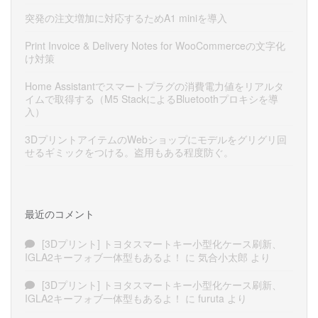
突発の注文増加に対応するためA1 miniを導入
Print Invoice & Delivery Notes for WooCommerceの文字化
け対策
Home Assistantでスマートプラグの消費電力値をリアルタ
イムで取得する（M5 StackによるBluetoothプロキシを導
入）
3DプリントアイテムのWebショップにモデルをグリグリ回
せるギミックをつける。盗用もある程度防ぐ。
最近のコメント
[3Dプリント] トヨタスマートキー小型化ケース刷新、
IGLA2キーフォブ一体型もあるよ！
に
気合小太郎
より
[3Dプリント] トヨタスマートキー小型化ケース刷新、
IGLA2キーフォブ一体型もあるよ！
に
furuta
より