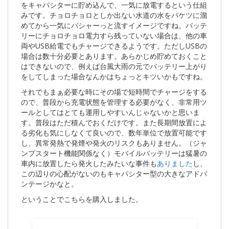
をキャパシターに貯め込んで、一気に放電するという仕組
みです。チョロチョロとしか出ない水道の水をバケツに溜
めてから一気にバシャーっと流すイメージですね。バッテ
リーにチョロチョロ電力すら残っていない場合は、他の車
両やUSB給電でもチャージできるようです。ただしUSBの
場合は数十分必要とあります。あらかじめ貯めておくこと
はできないので、例えば台風大雨の元でバッテリー上がり
をしてしまった場合なんかはちょっとキツいかもですね。
それでもまぁ必要な時にその場で短時間でチャージをする
ので、普段から充電状態を管理する必要がなく、非常用ツ
ールとしてはとても運用しやすいんじゃないかと思いま
す。普段はただ積んでおくだけです。また長期間放置によ
る劣化も気にしなくて良いので、数年単位で放置可能です
し、異常発熱で発煙や発火のリスクもありません。（ジャ
ンプスタート機能関係なく）モバイルバッテリーは猛暑の
車内に放置したら発火したみたいな事件も
ありました
し、
この辺りの心配がないのもキャパシター型の大きなアドバ
ンテージかなと。
ということでこちらを購入しました。