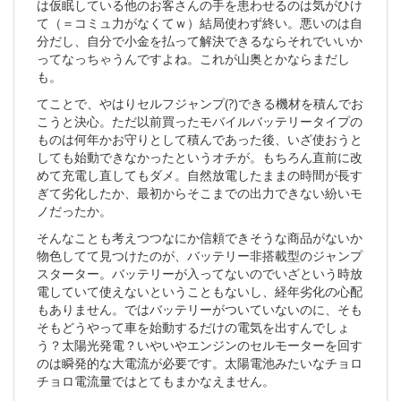
は仮眠している他のお客さんの手を患わせるのは気がひけ
て（＝コミュ力がなくてｗ）結局使わず終い。悪いのは自
分だし、自分で小金を払って解決できるならそれでいいか
ってなっちゃうんですよね。これが山奥とかならまだし
も。
てことで、やはりセルフジャンプ(?)できる機材を積んでお
こうと決心。ただ以前買ったモバイルバッテリータイプの
ものは何年かお守りとして積んであった後、いざ使おうと
しても始動できなかったというオチが。もちろん直前に改
めて充電し直してもダメ。自然放電したままの時間が長す
ぎて劣化したか、最初からそこまでの出力できない紛いモ
ノだったか。
そんなことも考えつつなにか信頼できそうな商品がないか
物色してて見つけたのが、バッテリー非搭載型のジャンプ
スターター。バッテリーが入ってないのでいざという時放
電していて使えないということもないし、経年劣化の心配
もありません。ではバッテリーがついていないのに、そも
そもどうやって車を始動するだけの電気を出すんでしょ
う？太陽光発電？いやいやエンジンのセルモーターを回す
のは瞬発的な大電流が必要です。太陽電池みたいなチョロ
チョロ電流量ではとてもまかなえません。