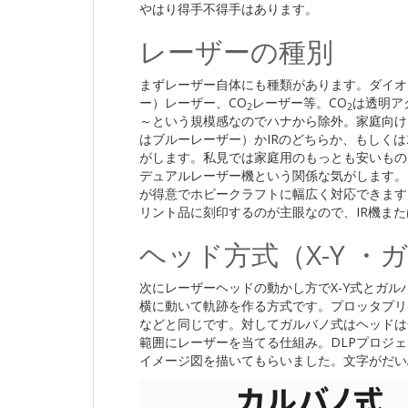
やはり得手不得手はあります。
レーザーの種別
まずレーザー自体にも種類があります。ダイオー
ー）レーザー、CO
レーザー等。CO
は透明ア
2
2
～という規模感なのでハナから除外。家庭向け
はブルーレーザー）かIRのどちらか、もしく
がします。私見では家庭用のもっとも安いもの
デュアルレーザー機という関係な気がします。
が得意でホビークラフトに幅広く対応できます
リント品に刻印するのが主眼なので、IR機ま
ヘッド方式（X-Y ・
次にレーザーヘッドの動かし方でX-Y式とガル
横に動いて軌跡を作る方式です。プロッタプリ
などと同じです。対してガルバノ式はヘッドは
範囲にレーザーを当てる仕組み。DLPプロジェ
イメージ図を描いてもらいました。文字がだい