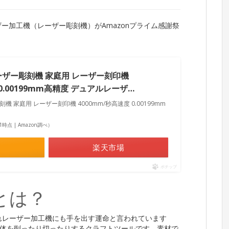
いたレーザー加工機（レーザー彫刻機）がAmazonプライム感謝祭
n-1 レーザー彫刻機 家庭用 レーザー刻印機
 0.00199mm高精度 デュアルレーザ…
ーザー彫刻機 家庭用 レーザー刻印機 4000mm/秒高速度 0.00199mm
:31時点 | Amazon調べ）
楽天市場
ポチップ
とは？
れレーザー加工機にも手を出す運命と言われています
体を削ったり切ったりするクラフトツールです。素材で