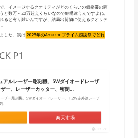
で、イメージするクオリティがどのくらいの価格帯の商
うと数万～20万超えくらいなので結構違うんですよね。
れると有り難いんですが、結局出荷物に使えるクオリテ
…
いました。実は
2025年のAmazonプライム感謝祭でどれ
K P1
P1デュアルレーザー彫刻機、5Wダイオードレーザ
レーザー、レーザーカッター、密閉…
アルレーザー彫刻機、5Wダイオードレーザー、1.2W赤外線レーザ
閉…
楽天市場
ポチップ