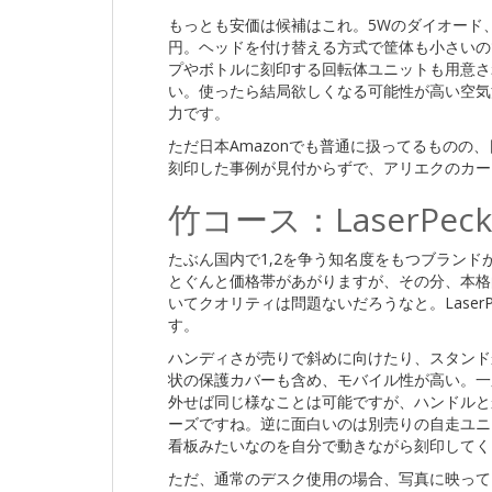
もっとも安価は候補はこれ。5Wのダイオード、
円。ヘッドを付け替える方式で筐体も小さいの
プやボトルに刻印する回転体ユニットも用意さ
い。使ったら結局欲しくなる可能性が高い空気
力です。
ただ日本Amazonでも普通に扱ってるものの
刻印した事例が見付からずで、アリエクのカー
竹コース：LaserPeck
たぶん国内で1,2を争う知名度をもつブランドがLa
とぐんと価格帯があがりますが、その分、本格
いてクオリティは問題ないだろうなと。Laser
す。
ハンディさが売りで斜めに向けたり、スタンド
状の保護カバーも含め、モバイル性が高い。一応前述
外せば同じ様なことは可能ですが、ハンドルと
ーズですね。逆に面白いのは別売りの自走ユニ
看板みたいなのを自分で動きながら刻印してく
ただ、通常のデスク使用の場合、写真に映って