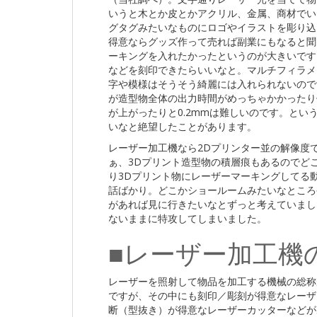
いうと木とか皮とかアクリル、金属、商材でい
グタグみたいなものにロゴやイラストを彫り込
得意ならグッズ作って売れば副業にもなると聞
ーキングを入れたかったというのが大きいです
などを刻印できたらいいなと。マルチフィラメ
字や模様はそうそう綺麗には入れられないので
が造型物全体の出力時間がめっちゃかかったり
が上がったりと0.2mmは難しいのです。とい
いなと絶望したことがあります。
レーザー加工機なら2Dプリンター並の解像度
ぁ、3Dプリント造型物の積層痕もあるのでど
り3Dプリント物にレーザーマーキングしてる
話ばかり。どこかショールームみたいなところや今
があれば見に行きたいなとずっと考えていまし
ないままに特攻してしまいました。
■レーザー加工機
レーザーを照射して物品を加工する機械の総称がたぶんレ
ですが、その中にも刻印／彫刻が得意なレーザー彫刻
断（型抜き）が得意なレーザーカッターなどが