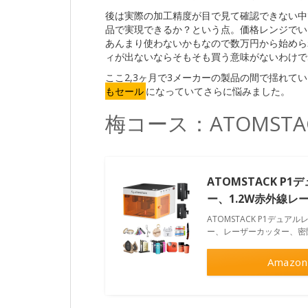
後は実際の加工精度が目で見て確認できない中
品で実現できるか？という点。価格レンジでい
あんまり使わないかもなので数万円から始めら
ィが出ないならそもそも買う意味がないわけで
ここ2,3ヶ月で3メーカーの製品の間で揺れて
もセール
になっていてさらに悩みました。
梅コース：ATOMSTAC
ATOMSTACK 
ー、1.2W赤外線
ATOMSTACK P1デュ
ー、レーザーカッター、密
Amazon