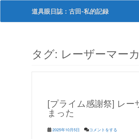
S
k
道具眼日誌：古田-私的記録
i
p
t
o
m
a
タグ:
レーザーマー
i
n
c
o
n
t
e
n
[プライム感謝祭] レーザ
t
まった
2025年10月5日
コメントをする