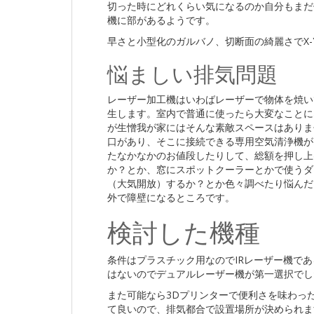
切った時にどれくらい気になるのか自分もまだ
機に部があるようです。
早さと小型化のガルバノ、切断面の綺麗さでX-
悩ましい排気問題
レーザー加工機はいわばレーザーで物体を焼い
生します。室内で普通に使ったら大変なことに
が生憎我が家にはそんな素敵スペースはありま
口があり、そこに接続できる専用空気清浄機が
たなかなかのお値段したりして、総額を押し上
か？とか、窓にスポットクーラーとかで使うダ
（大気開放）するか？とか色々調べたり悩んだ
外で障壁になるところです。
検討した機種
条件はプラスチック用なのでIRレーザー機で
はないのでデュアルレーザー機が第一選択でし
また可能なら3Dプリンターで便利さを味わった
て良いので、排気都合で設置場所が決められま