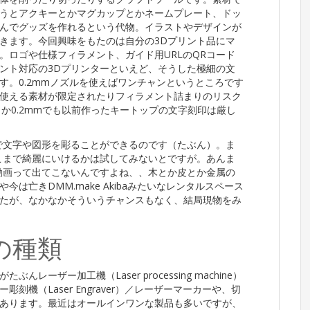
うとアクキーとかマグカップとかネームプレート、ドッ
んでグッズを作れるという代物。イラストやデザインが
きます。今回興味をもたのは自分の3Dプリント品にマ
。ロゴや仕様フィラメント、ガイド用URLのQRコード
ント対応の3Dプリンターといえど、そうした極細の文
す。0.2mmノズルを使えばワンチャンというところです
使える素材が限定されたりフィラメント詰まりのリスク
うか0.2mmでも以前作ったキートップの文字刻印は厳し
で文字や図形を彫ることができるのです（たぶん）。ま
こまで綺麗にいけるかは試してみないとですが。あんま
動画って出てこないんですよね、、木とか皮とか金属の
は亡きDMM.make Akibaみたいなレンタルスペース
たが、なかなかそういうチャンスもなく、結局現物をみ
の種類
ーザー加工機（Laser processing machine）
機（Laser Engraver）／レーザーマーカーや、切
あります。最近はオールインワンな製品も多いですが、