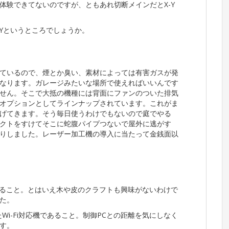
体験できてないのですが、ともあれ切断メインだとX-Y
Yというところでしょうか。
ているので、煙とか臭い、素材によっては有害ガスが発
なります。ガレージみたいな場所で使えればいいんです
せん。そこで大抵の機種には背面にファンのついた排気
オプションとしてラインナップされています。これがま
げてきます。そう毎日使うわけでもないので庭でやる
クトをすけてそこに蛇腹パイプつないで屋外に逃がす
りしました。レーザー加工機の導入に当たって金銭面以
あること。とはいえ木や皮のクラフトも興味がないわけで
た。
Wi-Fi対応機であること。制御PCとの距離を気にしなく
す。