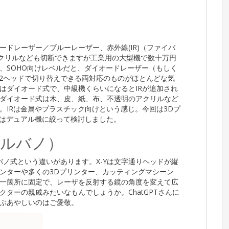
ドレーザー／ブルーレーザー、赤外線(IR)（ファイバ
クリルなども切断できますが工業用の大型機で数十万円
、SOHO向けレベルだと、ダイオードレーザー（もしく
は2ヘッドで切り替えできる両対応のものがほとんどな気
はダイオード式で、中級機くらいになるとIRが追加され
ダイオード式は木、皮、紙、布、不透明のアクリルなど
。IRは金属やプラスチック向けという感じ。今回は3Dプ
たはデュアル機に絞って検討しました。
ガルバノ）
バノ式という違いがあります。X-Yは文字通りヘッドが縦
ンターや多くの3Dプリンター、カッティングマシーン
一箇所に固定で、レーザを反射する鏡の角度を変えて広
クターの親戚みたいなもんでしょうか。ChatGPTさんに
ぶあやしいのはご愛敬。