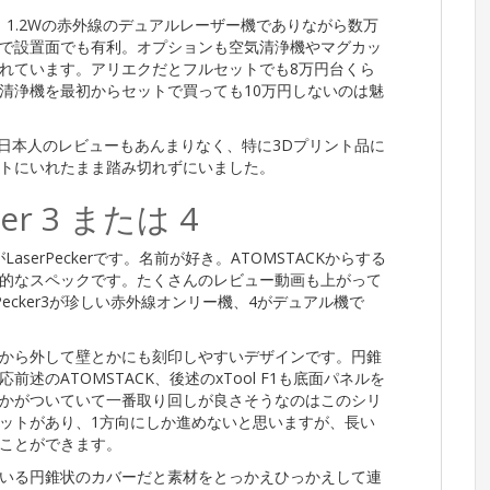
1.2Wの赤外線のデュアルレーザー機でありながら数万
で設置面でも有利。オプションも空気清浄機やマグカッ
れています。アリエクだとフルセットでも8万円台くら
清浄機を最初からセットで買っても10万円しないのは魅
、日本人のレビューもあんまりなく、特に3Dプリント品に
トにいれたまま踏み切れずにいました。
er 3 または 4
serPeckerです。名前が好き。ATOMSTACKからする
的なスペックです。たくさんのレビュー動画も上がって
Pecker3が珍しい赤外線オンリー機、4がデュアル機で
から外して壁とかにも刻印しやすいデザインです。円錐
のATOMSTACK、後述のxTool F1も底面パネルを
かがついていて一番取り回しが良さそうなのはこのシリ
ットがあり、1方向にしか進めないと思いますが、長い
ことができます。
いる円錐状のカバーだと素材をとっかえひっかえして連