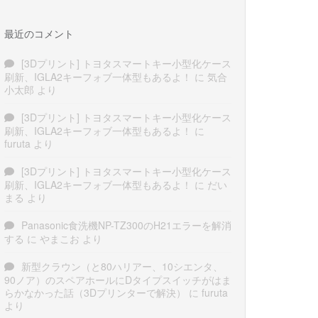
最近のコメント
[3Dプリント] トヨタスマートキー小型化ケース
刷新、IGLA2キーフォブ一体型もあるよ！
に
気合
小太郎
より
[3Dプリント] トヨタスマートキー小型化ケース
刷新、IGLA2キーフォブ一体型もあるよ！
に
furuta
より
[3Dプリント] トヨタスマートキー小型化ケース
刷新、IGLA2キーフォブ一体型もあるよ！
に
だい
まる
より
Panasonic食洗機NP-TZ300のH21エラーを解消
する
に
やまこお
より
新型クラウン（と80ハリアー、10シエンタ、
90ノア）のスペアホールにDタイプスイッチがはま
らかなかった話（3Dプリンターで解決）
に
furuta
より