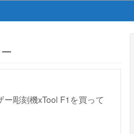
カー
ー彫刻機xTool F1を買って