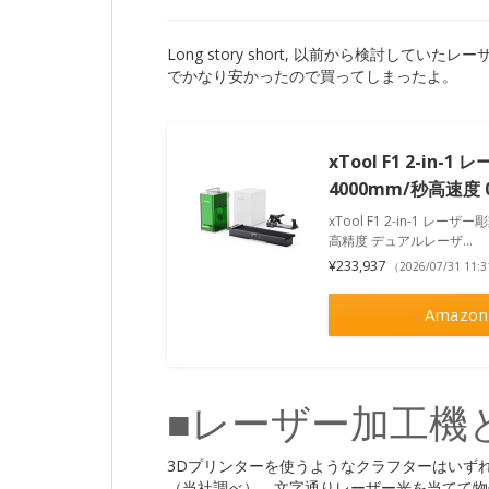
Long story short, 以前から検討して
でかなり安かったので買ってしまったよ。
xTool F1 2-i
4000mm/秒高速度
xTool F1 2-in-1 レ
高精度 デュアルレーザ…
¥233,937
（2026/07/31 11
Amazon
■レーザー加工機
3Dプリンターを使うようなクラフターはいず
（当社調べ）。文字通りレーザー光を当てて物