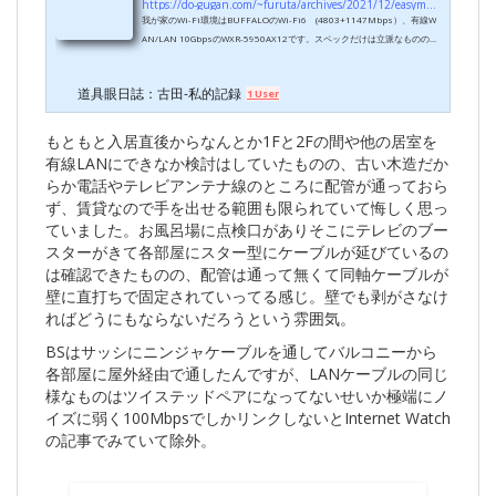
https://do-gugan.com/~furuta/archives/2021/12/easymesh.html
我が家のWi-Fi環境はBUFFALOのWi-Fi6 (4803+1147Mbps）、有線W
AN/LAN 10GbpsのWXR-5950AX12です。スペックだけは立派なもののと
にかく不安定で突然の再起動などしょっちゅう。夏は外部冷却ファンでず
っと風を当ててないとまともに使えないシロモノですが、なかなか同格ス
道具眼日誌：古田-私的記録
1 User
ペック（特に有線LAN仕様）のものがないので買い換えられずにいます。
最近ではせっかくのWAN 10Gbpsを無駄にすることになりますがルーター
をYAMAHA RTX1210に戻し、本機はWi-Fiアクセスポイントのみと役割分
もともと入居直後からなんとか1Fと2Fの間や他の居室を
担させることにしてだいぶマシになりました。熱負荷の問...
有線LANにできなか検討はしていたものの、古い木造だか
らか電話やテレビアンテナ線のところに配管が通っておら
ず、賃貸なので手を出せる範囲も限られていて悔しく思っ
ていました。お風呂場に点検口がありそこにテレビのブー
スターがきて各部屋にスター型にケーブルが延びているの
は確認できたものの、配管は通って無くて同軸ケーブルが
壁に直打ちで固定されていってる感じ。壁でも剥がさなけ
ればどうにもならないだろうという雰囲気。
BSはサッシにニンジャケーブルを通してバルコニーから
各部屋に屋外経由で通したんですが、LANケーブルの同じ
様なものはツイステッドペアになってないせいか極端にノ
イズに弱く100MbpsでしかリンクしないとInternet Watch
の記事でみていて除外。