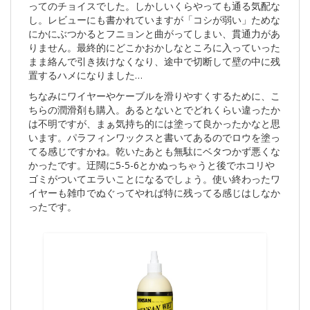
ってのチョイスでした。しかしいくらやっても通る気配な
し。レビューにも書かれていますが「コシが弱い」ためな
にかにぶつかるとフニョンと曲がってしまい、貫通力があ
りません。最終的にどこかおかしなところに入っていった
まま絡んで引き抜けなくなり、途中で切断して壁の中に残
置するハメになりました…
ちなみにワイヤーやケーブルを滑りやすくするために、こ
ちらの潤滑剤も購入。あるとないとでどれくらい違ったか
は不明ですが、まぁ気持ち的には塗って良かったかなと思
います。パラフィンワックスと書いてあるのでロウを塗っ
てる感じですかね。乾いたあとも無駄にベタつかず悪くな
かったです。迂闊に5-5-6とかぬっちゃうと後でホコリや
ゴミがついてエラいことになるでしょう。使い終わったワ
イヤーも雑巾でぬぐってやれば特に残ってる感じはしなか
ったです。