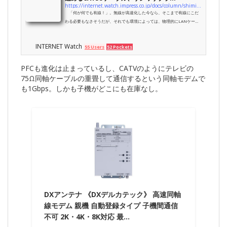
https://internet.watch.impress.co.jp/docs/column/shimizu/1214092.html
「何が何でも有線！」。無線が高速化した今なら、そこまで有線にこだ
わる必要もなさそうだが、それでも環境によっては、物理的にLANケーブ
ルを配線したい場合もある。そんなときに頼りになりそうなのが、サンワ
サプライから発売された極薄のLANケーブル「500-LAN-FLFF」だ。窓や
INTERNET Watch
55 Users
52 Pockets
ドアの隙間にも配線できるCAT5eケーブルを試してみた。
PFCも進化は止まっているし、CATVのようにテレビの
75Ω同軸ケーブルの重畳して通信するという同軸モデムで
も1Gbps。しかも子機がどこにも在庫なし。
DXアンテナ 《DXデルカテック》 高速同軸
線モデム 親機 自動登録タイプ 子機間通信
不可 2K・4K・8K対応 最…