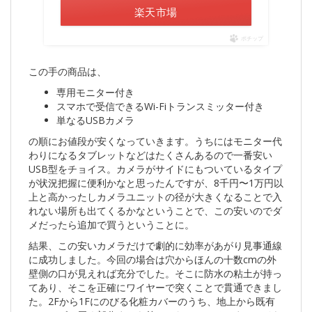
楽天市場
ポチップ
この手の商品は、
専用モニター付き
スマホで受信できるWi-Fiトランスミッター付き
単なるUSBカメラ
の順にお値段が安くなっていきます。うちにはモニター代
わりになるタブレットなどはたくさんあるので一番安い
USB型をチョイス。カメラがサイドにもついているタイプ
が状況把握に便利かなと思ったんですが、8千円〜1万円以
上と高かったしカメラユニットの径が大きくなることで入
れない場所も出てくるかなということで、この安いのでダ
メだったら追加で買うということに。
結果、この安いカメラだけで劇的に効率があがり見事通線
に成功しました。今回の場合は穴からほんの十数cmの外
壁側の口が見えれば充分でした。そこに防水の粘土が持っ
てあり、そこを正確にワイヤーで突くことで貫通できまし
た。2Fから1Fにのびる化粧カバーのうち、地上から既有