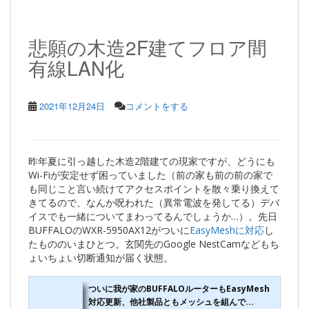
悲願の木造2F建てフロア間
有線LAN化
2021年12月24日
コメントをする
昨年夏に引っ越した木造2階建ての現家ですが、どうにも
Wi-Fiが安定せず困っていました（前の家も前の前の家で
も同じこと言い続けてアクセスポイントを散々乗り換えて
きてるので、なんか呪われた（異常電波を発してる）デバ
イスでも一緒についてまわってるんでしょうか…）。先日
BUFFALOのWXR-5950AX12がついに
EasyMeshに対応
し
たもののいまひとつ。玄関先のGoogle NestCamなどもち
ょいちょい切断通知が届く状態。
ついに我が家のBUFFALOルーターもEasyMesh
対応更新、他社製品ともメッシュを組んで...