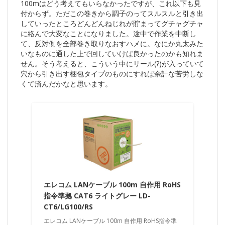
100mはどう考えてもいらなかったですが、これ以下も見
付からず。ただこの巻きから調子のってスルスルと引き出
していったところどんどんねじれが貯まってグチャグチャ
に絡んで大変なことになりました。途中で作業を中断し
て、反対側を全部巻き取りなおすハメに。なにか丸太みた
いなものに通した上で回していけば良かったのかも知れま
せん。そう考えると、こういう中にリール(?)が入っていて
穴から引き出す梱包タイプのものにすれば余計な苦労しな
くて済んだかなと思います。
エレコム LANケーブル 100m 自作用 RoHS
指令準拠 CAT6 ライトグレー LD-
CT6/LG100/RS
エレコム LANケーブル 100m 自作用 RoHS指令準