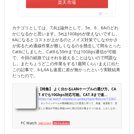
楽天市場
ポチップ
カテゴリとしては、7,8は論外として、5e、6、6Aのどれ
かになるかと思います。5eは10Gbpsが使えないですし、
6Aになるとコストが上がるのとノイズ対策でしなやかさ
が劣るため通線作業が難しくなるのを懸念して間をとった
Cat6にしました。Cat6も50mまでは10Gbps通信が可能
で、今回の経路ではそれを超えることはないので問題な
し。またちょうどこの作業をする1週間くらいまえに出た
この記事で、6も6Aも速度に差が無かったという実験結果
だったので。
【特集】 よく分かるLANケーブルの選び方。CA
T.6でも10Gbps対応可能。CAT.8まで速...
https://pc.watch.impress.co.jp/docs/topic/feature/1328323.html
オンラインゲームや動画配信などの普及に伴って、高速、低遅延で、安
定した通信が可能な有線LANに再び注目が集まりつつある。しかしなが
ら、1Gbpsや2.5Gbps、10Gbpsといった通信速度の違いが難解だった
り、CAT.6(カテゴリ6)やCAT.7などとケーブルの買い方に迷う人も少なくな
PC Watch
340 Users
355 Pockets
い。ここでは、有線LANで欠かせないケーブルの選び方を解説しつつ、実
際にケーブルごとの速度の違いを検証してみた。