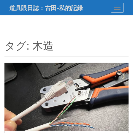
S
道具眼日誌：古田-私的記録
Toggle 
k
i
p
t
o
m
タグ:
木造
a
i
n
c
o
n
t
e
n
t