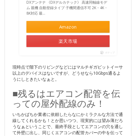
DXアンテナ 《DXデルカテック》 高速同軸線モデ
ム 親機 自動登録タイプ 子機間通信不可 2K・4K・
8K対応 最…
Amazon
楽天市場
ポチップ
現時点で階下のリビングなどにはマルチギガビットイーサ
以上のデバイスはないですが、どうせなら10Gbps通るよ
うにしときたいなぁと。
■残るはエアコン配管を伝
っての屋外配線のみ！
いちかばちか業者に依頼したらなにかミラクルな方法で通
線してくれるかも！とか思いつつ、現実的には望み薄だろ
うなぁということで、最終手段としてエアコンの穴を通し
て外壁に出し、同じくエアコンの配管カバーの中を伝って