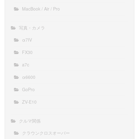
MacBook / Air / Pro
写真・カメラ
α7IV
FX30
a7c
α6600
GoPro
ZV-E10
クルマ関係
クラウンクロスオーバー