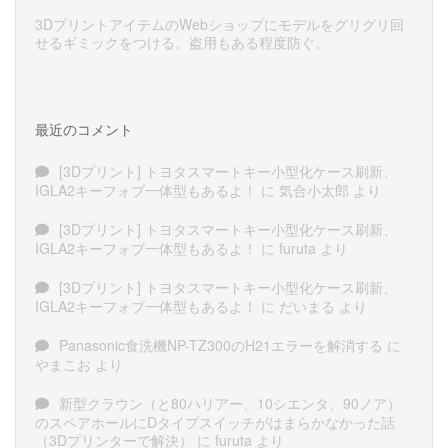
3DプリントアイテムのWebショップにモデルをグリグリ回
せるギミックをつける。盗用もある程度防ぐ。
最近のコメント
[3Dプリント] トヨタスマートキー小型化ケース刷新、
IGLA2キーフォブ一体型もあるよ！
に
気合小太郎
より
[3Dプリント] トヨタスマートキー小型化ケース刷新、
IGLA2キーフォブ一体型もあるよ！
に
furuta
より
[3Dプリント] トヨタスマートキー小型化ケース刷新、
IGLA2キーフォブ一体型もあるよ！
に
だいまる
より
Panasonic食洗機NP-TZ300のH21エラーを解消する
に
やまこお
より
新型クラウン（と80ハリアー、10シエンタ、90ノア）
のスペアホールにDタイプスイッチがはまらかなかった話
（3Dプリンターで解決）
に
furuta
より