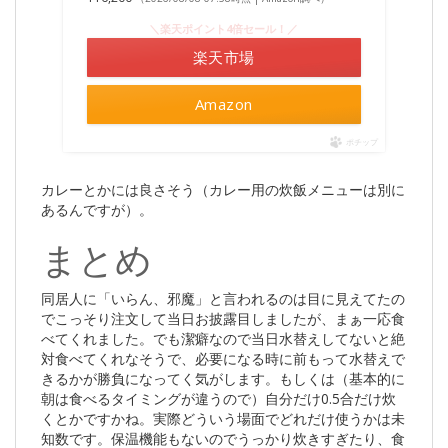
＼楽天ポイント4倍セール！／
楽天市場
Amazon
ポチップ
カレーとかには良さそう（カレー用の炊飯メニューは別に
あるんですが）。
まとめ
同居人に「いらん、邪魔」と言われるのは目に見えてたの
でこっそり注文して当日お披露目しましたが、まぁ一応食
べてくれました。でも潔癖なので当日水替えしてないと絶
対食べてくれなそうで、必要になる時に前もって水替えで
きるかが勝負になってく気がします。もしくは（基本的に
朝は食べるタイミングが違うので）自分だけ0.5合だけ炊
くとかですかね。実際どういう場面でどれだけ使うかは未
知数です。保温機能もないのでうっかり炊きすぎたり、食