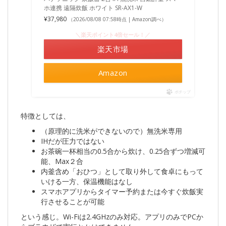
ホ連携 遠隔炊飯 ホワイト SR-AX1-W
¥37,980
（2026/08/08 07:58時点 | Amazon調べ）
＼楽天ポイント4倍セール！／
楽天市場
Amazon
ポチップ
特徴としては、
（原理的に洗米ができないので）無洗米専用
IHだが圧力ではない
お茶碗一杯相当の0.5合から炊け、0.25合ずつ増減可
能、Max２合
内釜含め「おひつ」として取り外して食卓にもって
いける一方、保温機能はなし
スマホアプリからタイマー予約または今すぐ炊飯実
行させることが可能
という感じ。Wi-Fiは2.4GHzのみ対応。アプリのみでPCか