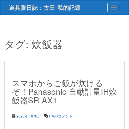
S
道具眼日誌：古田-私的記録
Toggle 
k
i
p
t
o
m
タグ:
炊飯器
a
i
n
c
o
n
t
スマホからご飯が炊ける
e
ぞ！Panasonic 自動計量IH炊
n
t
飯器SR-AX1
2023年7月3日
1件のコメント