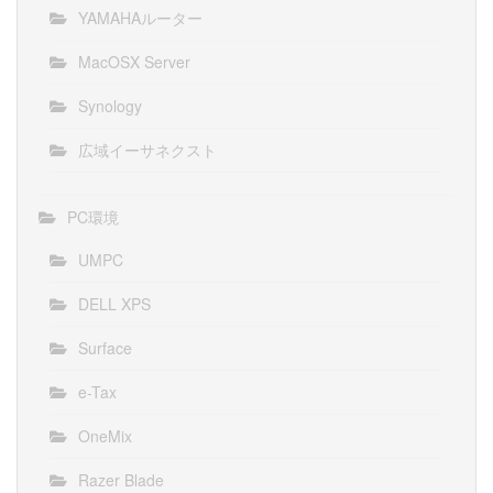
YAMAHAルーター
MacOSX Server
Synology
広域イーサネクスト
PC環境
UMPC
DELL XPS
Surface
e-Tax
OneMix
Razer Blade