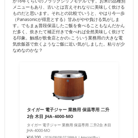
か16年くらいのフラッグシップモデルです。お米の品種別
メニューもあり、古いとは言えそれなりに美味しく炊ける
ものだと思います。それとの比較でいうと、やはり今一歩
（Panasonicが得意とする）甘みがやや負ける気がしま
す。でもまぁ普段保温したご飯を食べることもなんだかん
だ多く、炊きたて補正付きで食べれば全然美味しく炊けて
る印象。触感が飲食店とかの↓こういう業務用の大きな電
気炊飯器で炊くようなご飯に近い気がしました。粘りが少
なめなのかな？
タイガー 電子ジャー 業務用 保温専用 二升
2合 木目 JHA-4000-MO
タイガー 電子ジャー 業務用 保温専用 二升2合 木目
JHA-4000-MO
¥16,200
（2026/08/08 07:58時点 | Amazon調べ）