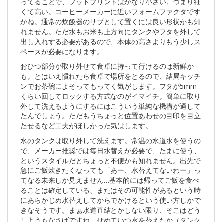
ってることで、フットプリントはかなり小さい。つまり細
くて高い。コーヒーメーカーに近いフォームファクタです
かね。通常の炊飯器のサブとして置くには良い形状かも知
れません。ただ水もお米も上方向にタンクやフタを外して
出し入れする必要があるので、本体の高さよりもう少しス
ペースが必要になります。
おひつ部分が取り外せて食卓に持って行けるのは新鮮か
も。とはいえ慣れたら食卓で場所をとるので、結局キッチ
ンでお茶碗によそってもってく気がします。フタが5mm
くらい回してロックする方式なのがイマイチ。簡単に取り
外して洗えるようにするにはこういう単純な機構が適して
たんでしょう。ただもうちょっと位置あわせの目印を目立
たせるなど工夫がほしかった気はします。
水のタンクは取り外して洗えます。常温の水道水を使うの
で、メーカー推奨では毎日水替えが必要で、たまに使う、
というスタイルだとちょっと不便かも知れません。出先で
急にご飯炊きたくなっても「あー、水替えてないわー」っ
てなる未来しか見えません…基本的には帰ってご飯を食べ
ることは確定している、またはその可能性があるという時
にあらかじめ水替えしてからでかけるという使い方しかで
きなそうです。まぁ水道直結とかしない限り、そこはどう
しようもなさげですね。せめていつ水を替えたか（タンク