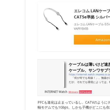
エレコム LANケーブ
CAT5e準拠 シルバー 
エレコム LANケーブル 0.5
VAPF/SV05
Amazon
ケーブルは薄いけど速度
ケーブル、サンワサプラ.
https://internet.watch.impress.co
「何が何でも有線！」。無線が
だが、それでも環境によっては、
に頼りになりそうなのが、サンワサプ
F」だ。窓やドアの隙間にも配線で
INTERNET Watch
55 Users
52 Pockets
PFCも進化は止まっているし、CATVのよう
軸モデムでも1Gbps。しかも子機がどこにも