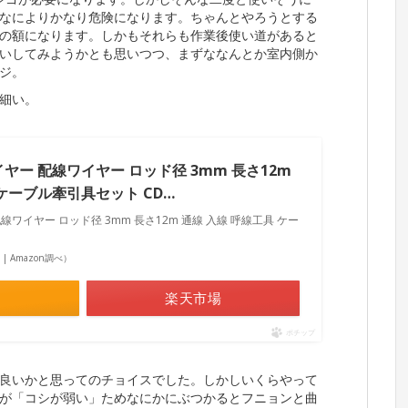
なによりかなり危険になります。ちゃんとやろうとする
の額になります。しかもそれらも作業後使い道があると
いしてみようかとも思いつつ、まずななんとか室内側か
ジ。
細い。
 ワイヤー 配線ワイヤー ロッド径 3mm 長さ12m
 ケーブル牽引具セット CD…
 配線ワイヤー ロッド径 3mm 長さ12m 通線 入線 呼線工具 ケー
点 | Amazon調べ）
楽天市場
ポチップ
良いかと思ってのチョイスでした。しかしいくらやって
が「コシが弱い」ためなにかにぶつかるとフニョンと曲