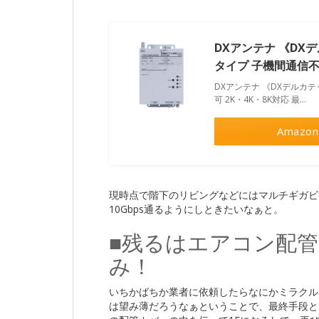
DXアンテナ 《DX
タイプ 子機間通信不可
DXアンテナ 《DXデルカ
可 2K・4K・8K対応 最…
Amazon
現時点で階下のリビングなどにはマルチギガビ
10Gbps通るようにしときたいなぁと。
■残るはエアコン配
み！
いちかばちか業者に依頼したらなにかミラクル
は望み薄だろうなぁということで、最終手段と