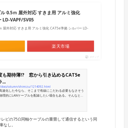
ル 0.5ｍ 屋外対応 すきま用 アルミ強化
LD-VAPF/SV05
ｍ 屋外対応 すきま用 アルミ強化 CAT5e準拠 シルバー LD-
楽天市場
ポチップ
も期待薄!? 窓から引き込めるCAT5e
..
.jp/docs/column/shimizu/1214092.html
高速化した今なら、そこまで有線にこだわる必要もなさそう
物理的にLANケーブルを配線したい場合もある。そんなとき
ライから発売された極薄のLANケーブル「500-LAN-FLF
きるCAT5eケーブルを試してみた。
にテレビの75Ω同軸ケーブルの重畳して通信するという同
在庫なし。