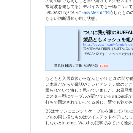
の前の家でも同じこと言い続けてアクセスポイ
常電波を発してる）デバイスでも一緒についてまわ
5950AX12がついに
EasyMeshに対応
したものの
ちょい切断通知が届く状態。
ついに我が家のBUFFA
製品ともメッシュを組んで
https://do-gugan.com/~furuta/arch
我が家のWi-Fi環境はBUFFALOのWi
-5950AX12です。スペック
う。夏は外部冷却ファンでずっと
か同格スペック（特に有線LAN
道具眼日誌：古田-私的記録
1 User
っかくのWAN 10Gbpsを無駄に
本機はWi-Fiアクセスポイント
もともと入居直後からなんとか1Fと2Fの間や
負荷の問...
い木造だからか電話やテレビアンテナ線のとこ
限られていて悔しく思っていました。お風呂場
にスター型にケーブルが延びているのは確認で
打ちで固定されていってる感じ。壁でも剥がさ
BSはサッシにニンジャケーブルを通してバル
ブルの同じ様なものはツイステッドペアになって
しないとInternet Watchの記事でみていて除