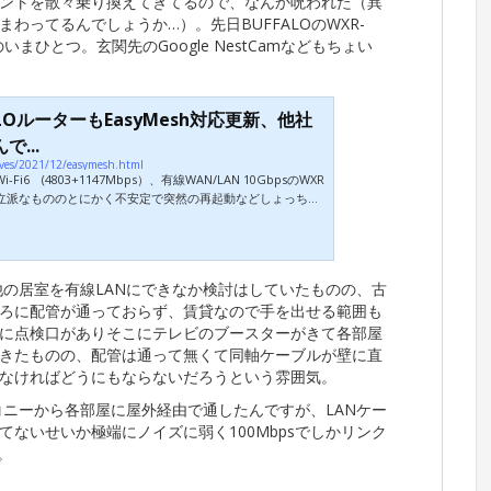
ントを散々乗り換えてきてるので、なんか呪われた（異
ってるんでしょうか…）。先日BUFFALOのWXR-
いまひとつ。玄関先のGoogle NestCamなどもちょい
LOルーターもEasyMesh対応更新、他社
...
ives/2021/12/easymesh.html
-Fi6 (4803+1147Mbps）、有線WAN/LAN 10GbpsのWXR
だけは立派なもののとにかく不安定で突然の再起動などしょっちゅ
風を当ててないとまともに使えないシロモノですが、なかな
仕様）のものがないので買い換えられずにいます。最近ではせ
することになりますがルーターをYAMAHA RTX1210に戻し、
のみと役割分担させることにしてだいぶマシになりました。熱
他の居室を有線LANにできなか検討はしていたものの、古
ろに配管が通っておらず、賃貸なので手を出せる範囲も
に点検口がありそこにテレビのブースターがきて各部屋
きたものの、配管は通って無くて同軸ケーブルが壁に直
なければどうにもならないだろうという雰囲気。
コニーから各部屋に屋外経由で通したんですが、LANケー
ないせいか極端にノイズに弱く100Mbpsでしかリンク
外。