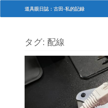
S
k
道具眼日誌：古田-私的記録
i
p
t
o
m
a
タグ:
配線
i
n
c
o
n
t
e
n
t