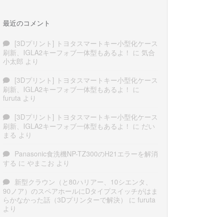
最近のコメント
[3Dプリント] トヨタスマートキー小型化ケース
刷新、IGLA2キーフォブ一体型もあるよ！
に
気合
小太郎
より
[3Dプリント] トヨタスマートキー小型化ケース
刷新、IGLA2キーフォブ一体型もあるよ！
に
furuta
より
[3Dプリント] トヨタスマートキー小型化ケース
刷新、IGLA2キーフォブ一体型もあるよ！
に
だい
まる
より
Panasonic食洗機NP-TZ300のH21エラーを解消
する
に
やまこお
より
新型クラウン（と80ハリアー、10シエンタ、
90ノア）のスペアホールにDタイプスイッチがはま
らかなかった話（3Dプリンターで解決）
に
furuta
より