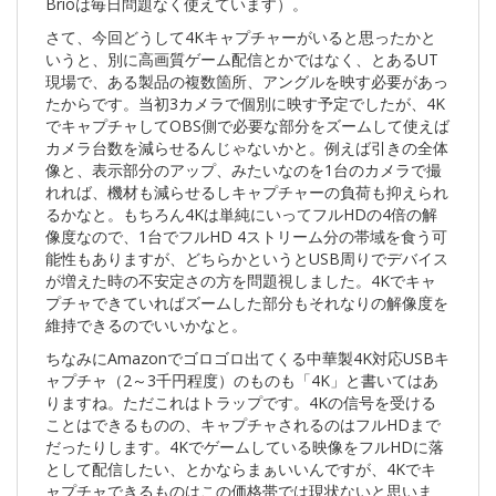
Brioは毎日問題なく使えています）。
さて、今回どうして4Kキャプチャーがいると思ったかと
いうと、別に高画質ゲーム配信とかではなく、とあるUT
現場で、ある製品の複数箇所、アングルを映す必要があっ
たからです。当初3カメラで個別に映す予定でしたが、4K
でキャプチャしてOBS側で必要な部分をズームして使えば
カメラ台数を減らせるんじゃないかと。例えば引きの全体
像と、表示部分のアップ、みたいなのを1台のカメラで撮
れれば、機材も減らせるしキャプチャーの負荷も抑えられ
るかなと。もちろん4Kは単純にいってフルHDの4倍の解
像度なので、1台でフルHD 4ストリーム分の帯域を食う可
能性もありますが、どちらかというとUSB周りでデバイス
が増えた時の不安定さの方を問題視しました。4Kでキャ
プチャできていればズームした部分もそれなりの解像度を
維持できるのでいいかなと。
ちなみにAmazonでゴロゴロ出てくる中華製4K対応USBキ
ャプチャ（2～3千円程度）のものも「4K」と書いてはあ
りますね。ただこれはトラップです。4Kの信号を受ける
ことはできるものの、キャプチャされるのはフルHDまで
だったりします。4Kでゲームしている映像をフルHDに落
として配信したい、とかならまぁいいんですが、4Kでキ
ャプチャできるものはこの価格帯では現状ないと思いま