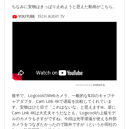
ちなみに安物はきっぱり止めようと思えた動画がこちら。
後半で、LogcoolのWebカメラ、一般的な$20のキャプチ
ャアダプタ、Cam Link 4Kで遅延を比較してくれていま
す。安物はひと目で「これはないな」と思えますw。逆に
Cam Link 4Kは大丈夫そうだなとも。Logicoolの上級モデ
ルのカメラもさすがですね。今回は光学望遠が使える外部
カメラをつなぎたかったので除外ですが（というか同社の