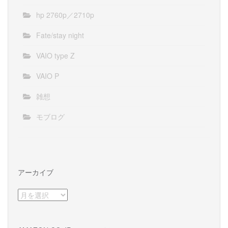
hp 2760p／2710p
Fate/stay night
VAIO type Z
VAIO P
雑想
モブログ
アーカイブ
ア
ー
カ
イ