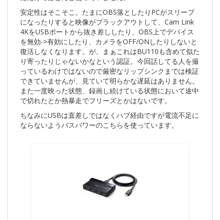
安定性はそこそこ。たまにOBS落としたりPCがスリープ
になったりすると映像がブラックアウトして、Cam Link
4KをUSBポートから抜き差ししたり、OBS上でデバイス
を無効->有効にしたり、カメラをOFF/ONしたりしないと
復活しなくなります。が、まぁこれはBU110も含めて似た
り寄ったりじゃないかなという認証。今回話してる人を撮
っているわけではないので厳密なリップシンクまでは検証
できていませんが、見ていて明らかな遅延はありません。
また一度映った状態、録画し続けている状態において途中
で切れたとか熱暴走でフリーズとかはないです。
ちなみにUSBは直差しではなくハブ経由ですが電流不足に
ならないようバスパワーのこちらを使っています。