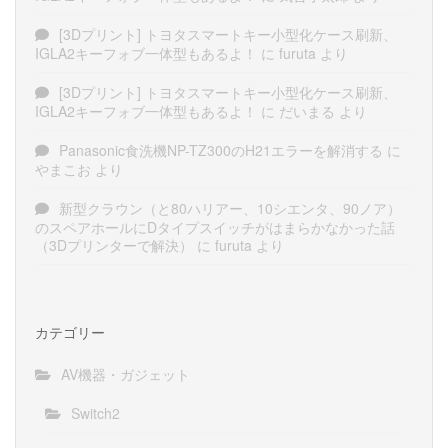
[3Dプリント] トヨタスマートキー小型化ケース刷新、
IGLA2キーフォブ一体型もあるよ！
に
furuta
より
[3Dプリント] トヨタスマートキー小型化ケース刷新、
IGLA2キーフォブ一体型もあるよ！
に
だいまる
より
Panasonic食洗機NP-TZ300のH21エラーを解消する
に
やまこお
より
新型クラウン（と80ハリアー、10シエンタ、90ノア）
のスペアホールにDタイプスイッチがはまらかなかった話
（3Dプリンターで解決）
に
furuta
より
カテゴリー
AV機器・ガジェット
Switch2