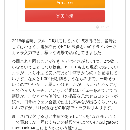
Amazon
楽天市場
ポチップ
2018年当時、フルHDR対応していて1.5万円ほど。当時と
しては小さく、電源不要でHDMI映像をUVCドライバーで
カメラ入力でき、様々な現場で活躍してきました。
今回これと同じことができるデバイスがもう1つ、2つ欲し
いなということになり物色。BU110もまだ現役で売ってい
ますが、より小型で安い商品が中華勢から続々と登場して
います。なんと1,000円を切るようなものまで。一瞬そう
いうのでいいか、と思いかけましたが、ちょっと不安にな
って色々リサーチ。というか普通にレビューをみていても
遅延が、、などとお値段なりの品質を思わせるコメントが
続々。日常のウェブ会議でたまに不具合が出るくらいなら
いいですが、UT実査などの収録でトラブルは困ります。
新しさには欠けるけど実績のあるBU110を1.5万円ほど出
して買おうか、同じくらいの値段で4KまでいけるElgatoの
Cam Link 4Kにしようかという流れに。