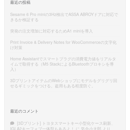
最近の投稿
Sesame 6 Pro miniの3Hz検出でASSA ABROYドアに対応で
きるか検証する
突発の注文増加に対応するためA1 miniを導入
Print Invoice & Delivery Notes for WooCommerceの文字化
け対策
Home Assistantでスマートプラグの消費電力値をリアルタ
イムで取得する（M5 StackによるBluetoothプロキシを導
入）
3DプリントアイテムのWebショップにモデルをグリグリ回
せるギミックをつける。盗用もある程度防ぐ。
最近のコメント
[3Dプリント] トヨタスマートキー小型化ケース刷新、
IGLA2キーフォブ一体型もあるよ！
に
気合小太郎
より