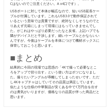
Cはないのでご注意ください。A x4口です）。
USBポートに対して本体が幅広なので、短いUSB延長ケー
ブルが付属しています。これもUSB3.0で動作保証されて
いるという意味では貴重ですが、絶対なくしそうなのでと
りあえず元箱にしまって現場にはもっていきませんでし
た。がこれはやっぱり必要だったなと反省。上記ハブでも
隣がデバイスだと干渉します。細いケーブルとかならいい
んですが。今後はケーブルを本体につけて機材ボックスに
保管しておこうと思います。
■まとめ
結果的に今回の現場では思惑の「4Kで撮って必要なとこ
ろをアップで切り出す」という使い方はボツになりまし
た。撮りたいアングルが乖離してしまったせいです。ただ
し4Kキャプチャはしていてその品質は満足しています。
似たような仕様の中華製品が安くある中で1万円台を出す
のは勇気がいりますが、価格なりの品質が伴った商品だと
思います。