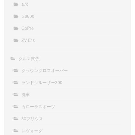
a7c
α6600
GoPro
ZV-E10
クルマ関係
クラウンクロスオーバー
ランドクルーザー300
洗車
カローラスポーツ
30プリウス
レヴォーグ