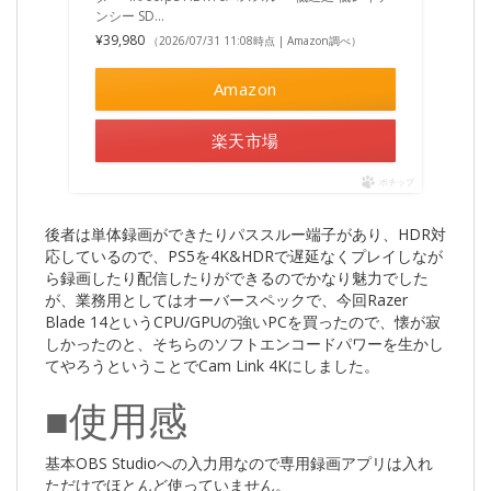
ンシー SD...
¥39,980
（2026/07/31 11:08時点 | Amazon調べ）
Amazon
楽天市場
ポチップ
後者は単体録画ができたりパススルー端子があり、HDR対
応しているので、PS5を4K&HDRで遅延なくプレイしなが
ら録画したり配信したりができるのでかなり魅力でした
が、業務用としてはオーバースペックで、今回Razer
Blade 14というCPU/GPUの強いPCを買ったので、懐が寂
しかったのと、そちらのソフトエンコードパワーを生かし
てやろうということでCam Link 4Kにしました。
■使用感
基本OBS Studioへの入力用なので専用録画アプリは入れ
ただけでほとんど使っていません。