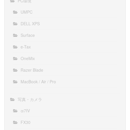
PC環境
UMPC
DELL XPS
Surface
e-Tax
OneMix
Razer Blade
MacBook / Air / Pro
写真・カメラ
α7IV
FX30