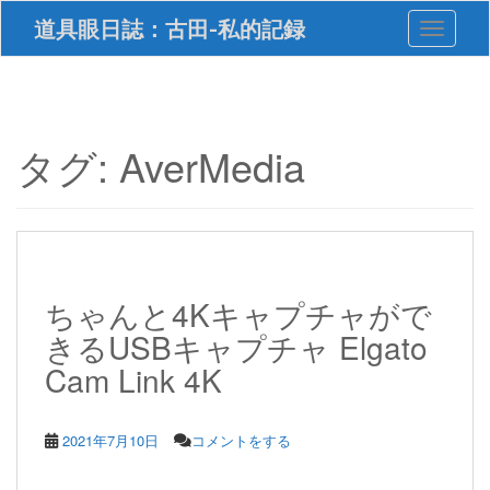
S
道具眼日誌：古田-私的記録
Toggle 
k
i
p
t
o
m
タグ:
AverMedia
a
i
n
c
o
n
t
ちゃんと4Kキャプチャがで
e
きるUSBキャプチャ Elgato
n
t
Cam Link 4K
2021年7月10日
コメントをする