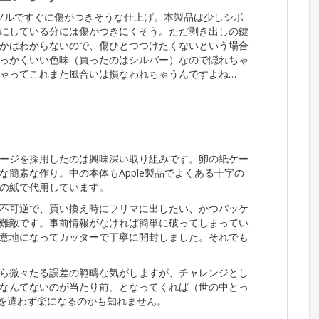
意のツルツルですぐに傷がつきそうな仕上げ。本製品は少しシボ
にしている分には傷がつきにくそう。ただ剥き出しの鍵
かはわからないので、傷ひとつつけたくないという場合
っかくいい色味（買ったのはシルバー）なので隠れちゃ
ゃってこれまた風合いは損なわれちゃうんですよね…
ージを採用したのは興味深い取り組みです。卵の紙ケー
簡素な作り。中の本体もApple製品でよくある十字の
の紙で代用しています。
不可逆で、買い換え時にフリマに出したい、かつパッケ
難敵です。事前情報がなければ簡単に破ってしまってい
意地になってカッターで丁寧に開封しました。それでも
ら微々たる誤差の範疇な気がしますが、チャレンジとし
なんてないのが当たり前、となってくれば（世の中とっ
を遣わず楽になるのかも知れません。