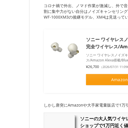
コロナ禍で外出、ノマド作業が激減し、外で音
割に集中力がない自分はノイズキャンセリング
WF-1000XM3の後継モデル、XM4は見送って
ソニー ワイヤレスノイ
完全ワイヤレス/Amazo
ソニー ワイヤレスノイズキャ
ス/Amazon Alexa搭載/Blu
¥26,700
（2026/07/31 11:
Amazon
しかし唐突にAmazonや大手家電量販店で1
ソニーの大人気ワイヤレ
ショップで1万円近く値下