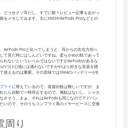
、どうせクソ耳だし、すでに散々レビュー記事もあがっ
モしてみます。主にXM3やAirPods Proなどとの
irPods Proと比べてしまうと、耳からの左右方向へ
して見た時にはしんどいですね。柔らかめの枕であって
れないというレベルではないですがAirPodsがあるな
s
のつけ心地には適わないですがやはり好きな音楽を聴
て使えるのは重要。その意味ではXM4のバッテリーが8
ンプライ
に替えているので、直接比較は難しいですが、ま
れたら自動で一時停止するので、無駄はないし、シャカ
さそう。まぁ、それはAirPodsも同じなのでアドバン
たいので、そのうちコンプライ系のイヤーピースに交換
電周り