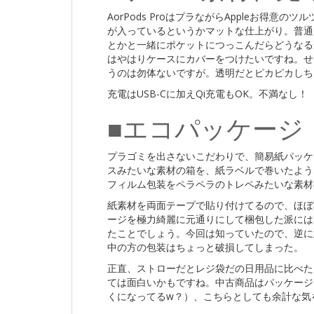
AorPods ProはプラながらAppleお得
が入っているというかマットな仕上がり。普通
とかと一緒にポケットにつっこんだらどうなる
はやはりケースにカバーをつけたいですね。せ
うのは勿体ないですが。透明だとピカピカしち
充電はUSB-Cに加えQi充電もOK。不満なし！
■エコパッケージ
プラゴミを出さないこだわりで、簡易紙パッケ
スみたいな素材の箱を、紙ラベルで巻いたような
フィルム包装をペラペラのトレペみたいな素材
紙素材を両面テープで貼り付けてるので、ほぼ
ージを極力綺麗に元通りにして梱包した派には
たことでしょう。今回は知っていたので、逆に
中の方の包装はちょっと破損してしまった。
正直、ストローだとレジ袋だの日用品に比べた
ては面白いかもですね。中古商品はパッケージ
くになってるw？）、こちらとしても余計な気