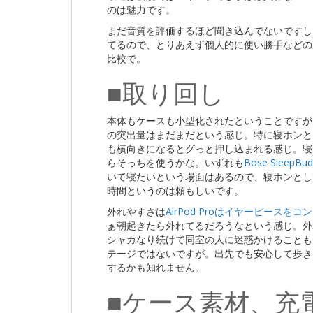
のは魅力です。
まだ音質を評価するほど聞き込んでないですし
てるので、とりあえず個人的に使い勝手などの面をメ
比較で。
■取り回し
本体もケースも小型化されたということですが、A
の突出量はまだまだという感じ。特に寝ホンと
も横向きになるとグっと押し込まれる感じ。寝ら
らそっちを使うかな。いずれも
Bose SleepBud
いて寝たいという場面はあるので、寝ホンとし
時間というのは頼もしいです。
外れやすさは
AirPod Proはイヤーピースをコ
ぁ朝起きたら外れてるだろうなという感じ。外
シャカなり続けて同室の人に迷惑かけることもな
テージではないですが。出先でも安心して歩き
するかも知れません。
■ケース素材、充