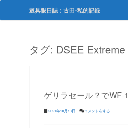
S
k
道具眼日誌：古田-私的記録
i
p
t
o
m
a
タグ:
DSEE Extreme
i
n
c
o
n
t
e
n
ゲリラセール？でWF-1
t
2021年10月13日
コメントをする