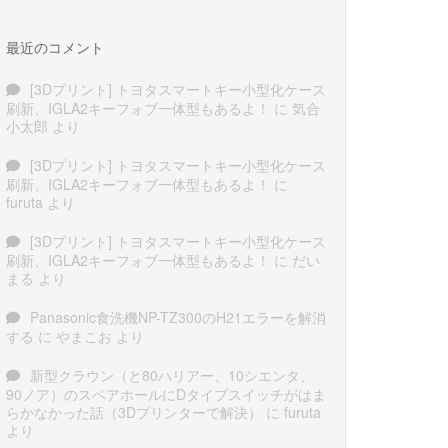
最近のコメント
[3Dプリント] トヨタスマートキー小型化ケース
刷新、IGLA2キーフォブ一体型もあるよ！
に
気合
小太郎
より
[3Dプリント] トヨタスマートキー小型化ケース
刷新、IGLA2キーフォブ一体型もあるよ！
に
furuta
より
[3Dプリント] トヨタスマートキー小型化ケース
刷新、IGLA2キーフォブ一体型もあるよ！
に
だい
まる
より
Panasonic食洗機NP-TZ300のH21エラーを解消
する
に
やまこお
より
新型クラウン（と80ハリアー、10シエンタ、
90ノア）のスペアホールにDタイプスイッチがはま
らかなかった話（3Dプリンターで解決）
に
furuta
より