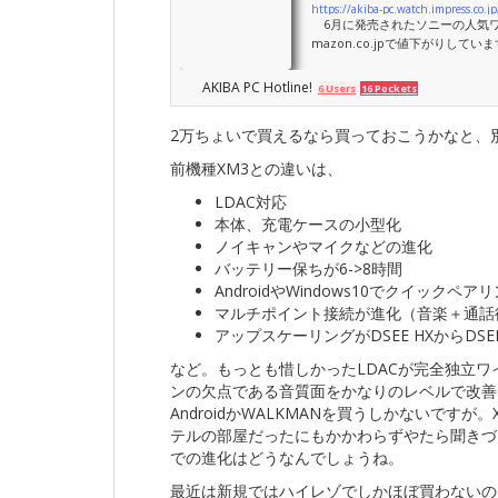
https://akiba-pc.watch.impress.co.
6月に発売されたソニーの人気ワイ
mazon.co.jpで値下がりしてい
ョップは10％ポイント還元あり）
AKIBA PC Hotline!
6 Users
16 Pockets
2万ちょいで買えるなら買っておこうかなと、
前機種XM3との違いは、
LDAC対応
本体、充電ケースの小型化
ノイキャンやマイクなどの進化
バッテリー保ちが6->8時間
AndroidやWindows10でクイックペア
マルチポイント接続が進化（音楽＋通話
アップスケーリングがDSEE HXからDSEE 
など。もっとも惜しかったLDACが完全独立ワイ
ンの欠点である音質面をかなりのレベルで改善で
AndroidかWALKMANを買うしかないで
テルの部屋だったにもかかわらずやたら聞きづ
での進化はどうなんでしょうね。
最近は新規ではハイレゾでしかほぼ買わないの