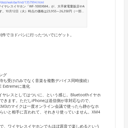
jp/docs/wakiba/find/1357994.html
ヤレスイヤホン「WF-1000XM4」が、大手家電量販店やA
ます。10月12日（火）時点の価格は23,955～26,350円（一部シ
。
別件でヨドバシに行ったついでにゲット。
リング
待ち受けのみでなく音楽を複数デバイス同時接続）
Extremeに進化
ヤレスとしてはついに、という感じ。Bluetoothイヤホ
きます。ただしiPhoneは送信側が非対応なので、
すが。XM3のマイクは一度オンライン会議で使ったら静かなホ
らいと相手に言われて、それきり使っていません。XM4
で、ワイヤレスイヤホンでもほぼ原音で楽しめるという