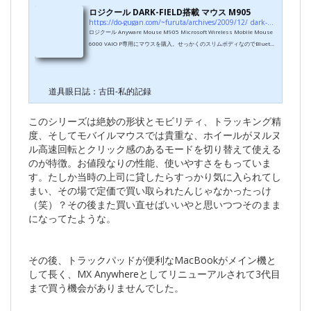
ロジクール DARK-FIELD搭載 マウス M905
https://do-gugan.com/~furuta/archives/2009/12/_dark-field_m90.html
ロジクール Anyware Mouse M905 Microsoft Wireless Mobile Mouse
6000 VAIO P専用にマウスを購入。せっかくのスリムボディなのでBluetoo
thマウスを物色したんですが、これというのがなく仕方なくUSBワイヤレ
スアダプタのものに。Microsoft Explorer Miniを激しく気に入っている
ので、同じBlueTrackのMicrosoft Wireless Mobile Mouse 6000が候補
道具眼日誌：古田-私的記録
にあがったんですが、競合メーカーの競合技術であるDARK-FIELDの「ガ
ラス面でもOK」とのPRにも興味があったので、ロジクールのM905を買っ
て見ました。MS 6000がピ...
このシリーズは絶妙の形状とモビリティ、トラッキング精
度、そしてモバイルマウスでは貴重な、ホイールがヌルヌ
ル高速回転とクリック感のあるモードを切り替えて使える
のが特徴。お値段なりの性能、使いやすさをもっていま
す。たしか当時の上司に貸したらすっかり気に入られてし
まい、その場で定価で買い取られたんじゃなかったっけ
（笑）？その後また買い直せばいいやと思いつつそのまま
になってたような。
その後、トラックパッドが便利なMacBookがメイン機と
して長く、MX Anywhereとしてリニューアルされて3代目
まで買う機会がありませんでした。