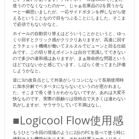
使うのでなくなったのかー、じゃぁ在庫品の2を買うかな
ーと一瞬思いましたが、一応サイドボタンを押しながら使
えるということなので目をつぶることにしました。そこま
で必須でもないかなと。
ホイールの自動切り替えはどういうことかというと、ゆっ
くり回すとクリック感がクリクリありますが、高速に回す
とラチェット機構が働いてヌルヌルでビューンと回る仕組
みです。この切り替えポイントは自分で意識してできない
ので多少の違和感はありますが、まぁ致命的な問題という
ほどではないかと感じています。しばらく使ってまた評価
しようかなと。
逆に3の改良点として外装がシリコンになって長期使用時
に加水分解でベタベタにならないというのが惹かれまし
た。そこまで長く使うかわからないですが、あれは大変不
快なものです。実際の肌触りは現時点で大きくは違わない
気がしますが、サラサラしていて不満はなし。
■Logicool Flow使用感
もうひとつ今回の現場のように2台のPCを並べて使う時に
便利そうな機能があります。それが付属ユーティリティ