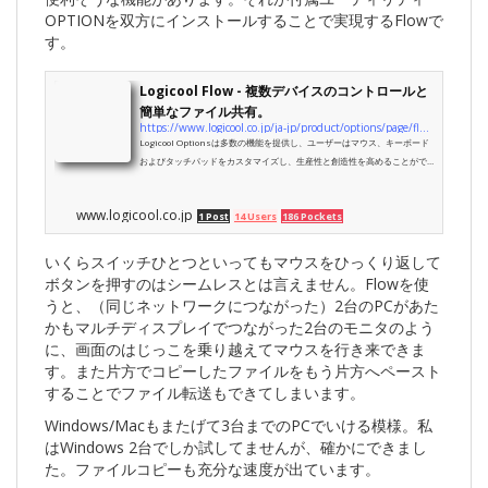
OPTIONを双方にインストールすることで実現するFlowで
す。
Logicool Flow - 複数デバイスのコントロールと
簡単なファイル共有。
https://www.logicool.co.jp/ja-jp/product/options/page/flow-multi-device-control
Logicool Optionsは多数の機能を提供し、ユーザーはマウス、キーボード
およびタッチパッドをカスタマイズし、生産性と創造性を高めることがで
きます。
www.logicool.co.jp
1 Post
14 Users
186 Pockets
いくらスイッチひとつといってもマウスをひっくり返して
ボタンを押すのはシームレスとは言えません。Flowを使
うと、（同じネットワークにつながった）2台のPCがあた
かもマルチディスプレイでつながった2台のモニタのよう
に、画面のはじっこを乗り越えてマウスを行き来できま
す。また片方でコピーしたファイルをもう片方へペースト
することでファイル転送もできてしまいます。
Windows/Macもまたげて3台までのPCでいける模様。私
はWindows 2台でしか試してませんが、確かにできまし
た。ファイルコピーも充分な速度が出ています。