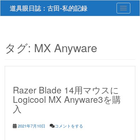
S
道具眼日誌：古田-私的記録
Toggle 
k
i
p
t
o
m
タグ:
MX Anyware
a
i
n
c
o
n
t
Razer Blade 14用マウスに
e
Logicool MX Anyware3を購
n
t
入
2021年7月10日
コメントをする