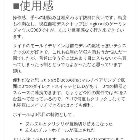
■使用感
操作感、手への馴染みは相変わらず抜群に良いです。精度
も不満なし。現在自宅デスクトップはLogicoolのゲーミン
グマウスG903ですが、あまり違和感なく行き来できてい
ます。
サイドのモールドデザインは前モデルの鉱物っぽいテクス
チャの方が好きで、これも在庫のMX2を買おうか悩んだ一
因でしたが、普通に使う分にはあまり目に入らないから買
ってしまったら割とどうでもよかったなと思っています
(笑)。
便利だなと思ったのはBluetoothのマルチペアリングで底
面に3つのダイレクトスイッチとLEDがあり、3つの機器と
スムーズに連携できます。ちょうど今回の案件ではPCを2
台並べて使っているので、GUIで何度もクリックしなくて
も即座にスイッチできるのはとても便利。
ホイールは3代目の特徴として、
ヌルヌルとクリクリが自動切り替えになった
左右のチルトホイールが廃止された
という違いがあります。チルトホイールはExcelでたまに