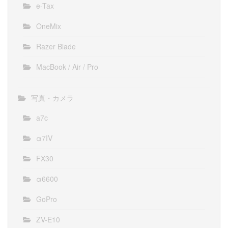
e-Tax
OneMix
Razer Blade
MacBook / Air / Pro
写真・カメラ
a7c
α7IV
FX30
α6600
GoPro
ZV-E10