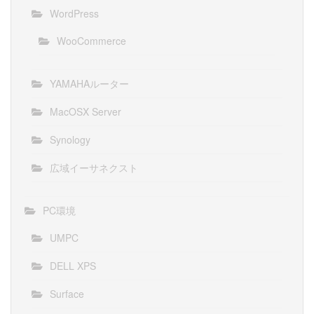
WordPress
WooCommerce
YAMAHAルーター
MacOSX Server
Synology
広域イーサネクスト
PC環境
UMPC
DELL XPS
Surface