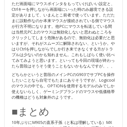
ただ画面端にマウスポインタをもっていけばいい設定と、
Ctrlキーを押しながら画面端にいった時のみ越境できる設
定がありまして、いまんとこ前者で使っています。ただた
まに誤動作なのか本来マウスが接続されている側でマウス
が行方不明になります。他PCにマウスを転送している間
は当然元PC上のマウスは無効化しないと思わぬところを
クリックしてしまう危険があるので、無効化は必要だと思
いますが、それがスムーズに解除されない、というか。や
はりCtrlを押しながらでしか行き来できなくする方がトラ
ブルは少ないのかも知れません。これもしばらく使い比べ
てみてみようと思います。といっても今回の現場が終わっ
たら普段はそうそう使うこともないかもなんですが、、、
どちらかというと普段のメインPCのG903でサブPCを操作
したいことなら自宅でもたまにありそうですが、Logicool
のマウスの中でも、OPTIONを使用するモデルのみでしか
使えないらしく、ゲーミングブランドのマウスや低価格帯
の機種はどうも対象外のようです。
■まとめ
10年ぶりにM905の直系子孫（と私は理解している）MX