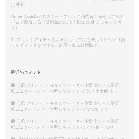
け対策
Home Assistantでスマートプラグの消費電力値をリアルタ
イムで取得する（M5 StackによるBluetoothプロキシを導
入）
3DプリントアイテムのWebショップにモデルをグリグリ回
せるギミックをつける。盗用もある程度防ぐ。
最近のコメント
[3Dプリント] トヨタスマートキー小型化ケース刷新、
IGLA2キーフォブ一体型もあるよ！
に
気合小太郎
より
[3Dプリント] トヨタスマートキー小型化ケース刷新、
IGLA2キーフォブ一体型もあるよ！
に
furuta
より
[3Dプリント] トヨタスマートキー小型化ケース刷新、
IGLA2キーフォブ一体型もあるよ！
に
だいまる
より
Panasonic食洗機NP-TZ300のH21エラーを解消する
に