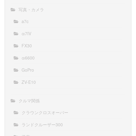
写真・カメラ
a7c
α7IV
FX30
α6600
GoPro
ZV-E10
クルマ関係
クラウンクロスオーバー
ランドクルーザー300