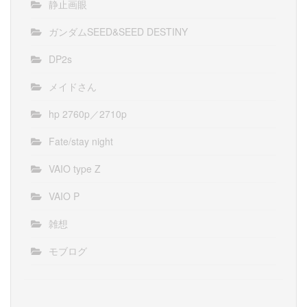
静止画眼
ガンダムSEED&SEED DESTINY
DP2s
メイドさん
hp 2760p／2710p
Fate/stay night
VAIO type Z
VAIO P
雑想
モブログ