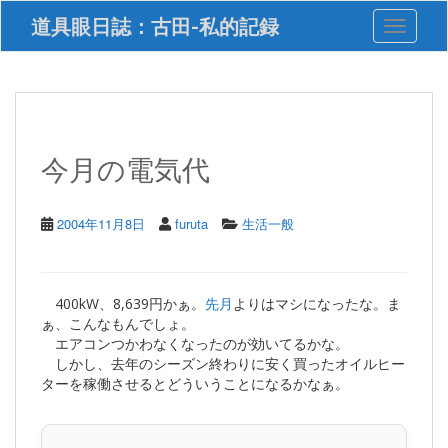
S
道具眼日誌：古田-私的記録
Toggle 
k
i
p
t
o
m
a
今月の電気代
i
n
c
2004年11月8日
furuta
生活一般
o
n
t
e
400kW、8,639円かぁ。
先月
よりはマシになったな。ま
n
ぁ、こんなもんでしょ。
t
エアコンつかわなくなったのが効いてるかな。
しかし、去年のシーズン終わりに安く買ったオイルヒー
ターを稼働させるとどういうことになるかなぁ。