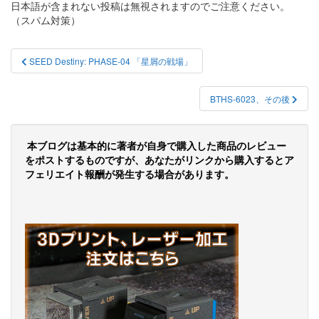
日本語が含まれない投稿は無視されますのでご注意ください。
（スパム対策）
投
SEED Destiny: PHASE-04 「星屑の戦場」
稿
ナ
BTHS-6023、その後
ビ
ゲ
本ブログは基本的に著者が自身で購入した商品のレビュー
をポストするものですが、あなたがリンクから購入するとア
ー
フェリエイト報酬が発生する場合があります。
シ
ョ
ン