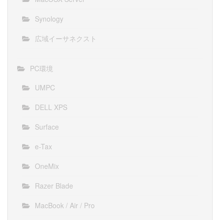
Synology
広域イーサネクスト
PC環境
UMPC
DELL XPS
Surface
e-Tax
OneMix
Razer Blade
MacBook / Air / Pro