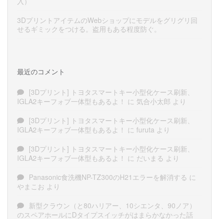
入）
3DプリントアイテムのWebショップにモデルをグリグリ回
せるギミックをつける。盗用もある程度防ぐ。
最近のコメント
[3Dプリント] トヨタスマートキー小型化ケース刷新、
IGLA2キーフォブ一体型もあるよ！
に
気合小太郎
より
[3Dプリント] トヨタスマートキー小型化ケース刷新、
IGLA2キーフォブ一体型もあるよ！
に
furuta
より
[3Dプリント] トヨタスマートキー小型化ケース刷新、
IGLA2キーフォブ一体型もあるよ！
に
だいまる
より
Panasonic食洗機NP-TZ300のH21エラーを解消する
に
やまこお
より
新型クラウン（と80ハリアー、10シエンタ、90ノア）
のスペアホールにDタイプスイッチがはまらかなかった話