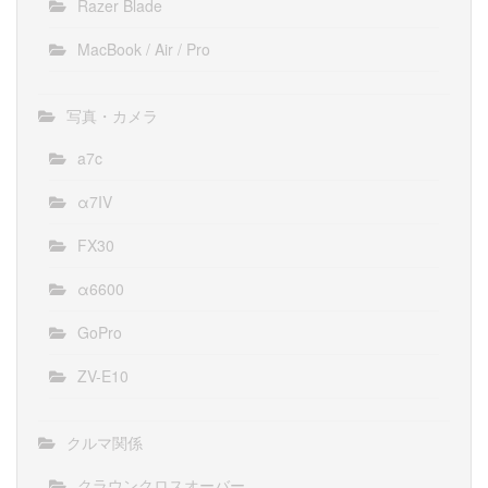
Razer Blade
MacBook / Air / Pro
写真・カメラ
a7c
α7IV
FX30
α6600
GoPro
ZV-E10
クルマ関係
クラウンクロスオーバー