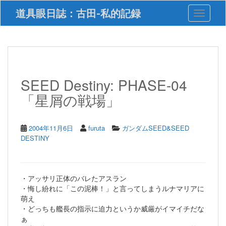
S
道具眼日誌：古田-私的記録
Toggle 
k
i
p
t
o
m
a
SEED Destiny: PHASE-04
i
「星屑の戦場」
n
c
o
n
2004年11月6日
furuta
ガンダムSEED&SEED
t
DESTINY
e
n
t
・アッサリ正体のバレたアスラン
・悔し紛れに「この泥棒！」と言ってしまうルナマリアに
萌え
・どっちも艦長の指示に迫力というか威厳がイマイチだな
ぁ