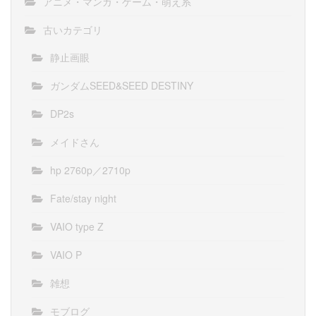
アニメ・マンガ・ゲーム・萌え系
古いカテゴリ
静止画眼
ガンダムSEED&SEED DESTINY
DP2s
メイドさん
hp 2760p／2710p
Fate/stay night
VAIO type Z
VAIO P
雑想
モブログ