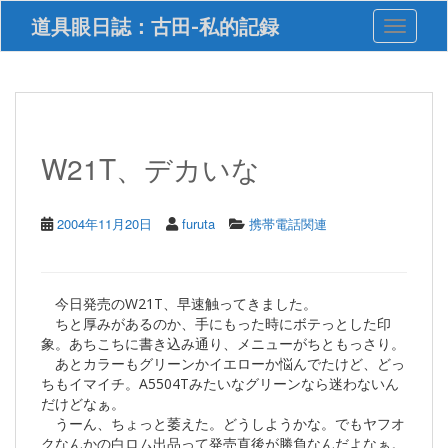
S
道具眼日誌：古田-私的記録
Toggle 
k
i
p
t
o
m
a
W21T、デカいな
i
n
c
2004年11月20日
furuta
携帯電話関連
o
n
t
e
今日発売のW21T、早速触ってきました。
n
ちと厚みがあるのか、手にもった時にボテっとした印
t
象。あちこちに書き込み通り、メニューがちともっさり。
あとカラーもグリーンかイエローか悩んでたけど、どっ
ちもイマイチ。A5504Tみたいなグリーンなら迷わないん
だけどなぁ。
うーん、ちょっと萎えた。どうしようかな。でもヤフオ
クなんかの白ロム出品って発売直後が勝負なんだよなぁ。