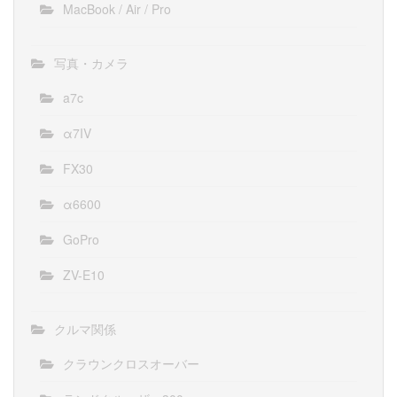
MacBook / Air / Pro
写真・カメラ
a7c
α7IV
FX30
α6600
GoPro
ZV-E10
クルマ関係
クラウンクロスオーバー