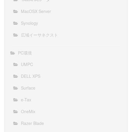
MacOSX Server
Synology
広域イーサネクスト
PC環境
UMPC
DELL XPS
Surface
e-Tax
OneMix
Razer Blade