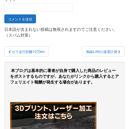
日本語が含まれない投稿は無視されますのでご注意ください。
（スパム対策）
投
セラ走行距離10万km
無線LANの速度計測
稿
ナ
本ブログは基本的に著者が自身で購入した商品のレビュー
ビ
をポストするものですが、あなたがリンクから購入するとア
フェリエイト報酬が発生する場合があります。
ゲ
ー
シ
ョ
ン