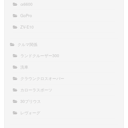
α6600
GoPro
ZV-E10
クルマ関係
ランドクルーザー300
洗車
クラウンクロスオーバー
カローラスポーツ
30プリウス
レヴォーグ