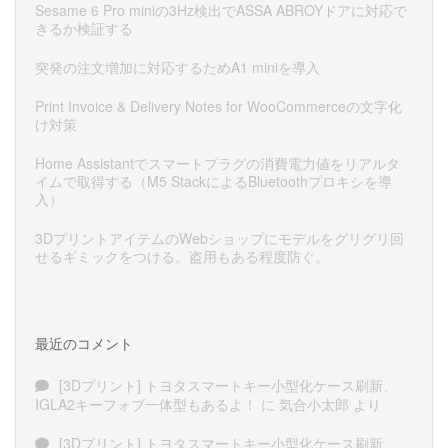
Sesame 6 Pro miniの3Hz検出でASSA ABROYドアに対応で
きるか検証する
突発の注文増加に対応するためA1 miniを導入
Print Invoice & Delivery Notes for WooCommerceの文字化
け対策
Home Assistantでスマートプラグの消費電力値をリアルタ
イムで取得する（M5 StackによるBluetoothプロキシを導
入）
3DプリントアイテムのWebショップにモデルをグリグリ回
せるギミックをつける。盗用もある程度防ぐ。
最近のコメント
[3Dプリント] トヨタスマートキー小型化ケース刷新、
IGLA2キーフォブ一体型もあるよ！
に
気合小太郎
より
[3Dプリント] トヨタスマートキー小型化ケース刷新、