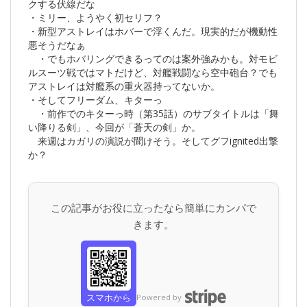
クする伏線だな
・ミリー、ようやく初セリフ？
・新型アストレイはホバーで浮くんだ。現実的だが機動性
悪そうだなぁ
・でもホバリングできるってのは案外強みかも。対モビ
ルスーツ戦ではマトだけど、対艦戦闘なら空中砲台？でも
アストレイは対艦系の重火器持ってないか。
・そしてフリーダム、キターっ
・前作でのキターっ時（第35話）のサブタイトルは「舞
い降りる剣」、今回が「蒼天の剣」か。
来週はカガリの演説が聞けそう。そしてグフignited出撃
か？
この記事がお役に立ったなら簡単にカンパで
きます。
スマホから
Powered by