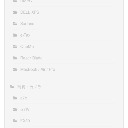
UMPC
DELL XPS
Surface
e-Tax
OneMix
Razer Blade
MacBook / Air / Pro
写真・カメラ
a7c
α7IV
FX30