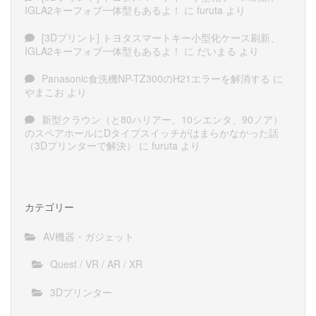
IGLA2キーフォブ一体型もあるよ！
に
furuta
より
[3Dプリント] トヨタスマートキー小型化ケース刷新、
IGLA2キーフォブ一体型もあるよ！
に
だいまる
より
Panasonic食洗機NP-TZ300のH21エラーを解消する
に
やまこお
より
新型クラウン（と80ハリアー、10シエンタ、90ノア）
のスペアホールにDタイプスイッチがはまらかなかった話
（3Dプリンターで解決）
に
furuta
より
カテゴリー
AV機器・ガジェット
Quest / VR / AR / XR
3Dプリンター