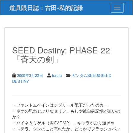
S
道具眼日誌：古田-私的記録
Toggle 
k
i
p
t
o
m
a
SEED Destiny: PHASE-22
i
「蒼天の剣」
n
c
o
n
2005年3月23日
furuta
ガンダムSEED&SEED
t
DESTINY
e
n
t
・ファントムペインはジブリール配下だったのカー
・ネオの思わせぶりなセリフ、もしや彼自身記憶が無いの
か？
・ハイネ＆ミゲル（両CV:TMR）、キャラかぶり過ぎｗ
・ステラ、シンのこと忘れたか。どっかでフラッシュバッ