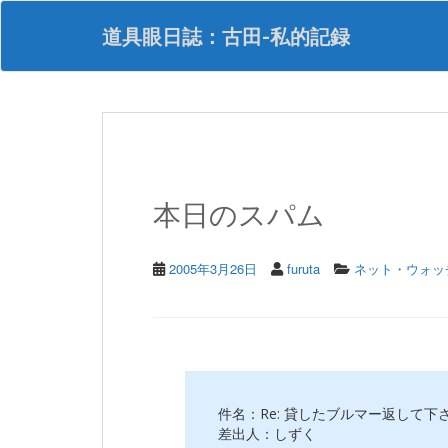
S
k
道具眼日誌：古田-私的記録
i
p
t
o
m
a
i
n
本日のスパム
c
o
n
t
2005年3月26日
furuta
ネット・ウォッ
e
n
t
件名：Re: 貸したブルマー返して下
差出人：しずく