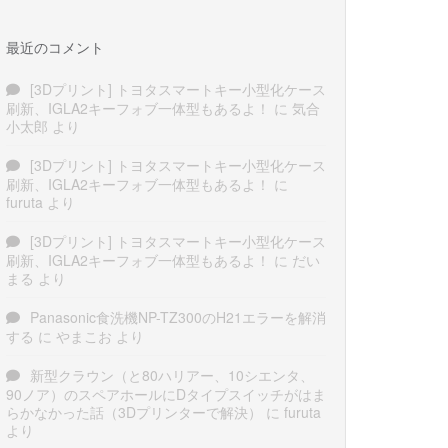
最近のコメント
[3Dプリント] トヨタスマートキー小型化ケース
刷新、IGLA2キーフォブ一体型もあるよ！
に
気合
小太郎
より
[3Dプリント] トヨタスマートキー小型化ケース
刷新、IGLA2キーフォブ一体型もあるよ！
に
furuta
より
[3Dプリント] トヨタスマートキー小型化ケース
刷新、IGLA2キーフォブ一体型もあるよ！
に
だい
まる
より
Panasonic食洗機NP-TZ300のH21エラーを解消
する
に
やまこお
より
新型クラウン（と80ハリアー、10シエンタ、
90ノア）のスペアホールにDタイプスイッチがはま
らかなかった話（3Dプリンターで解決）
に
furuta
より