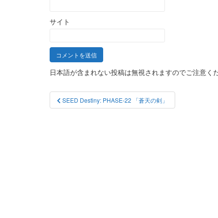
サイト
日本語が含まれない投稿は無視されますのでご注意く
投
SEED Destiny: PHASE-22 「蒼天の剣」
稿
ナ
ビ
ゲ
ー
シ
ョ