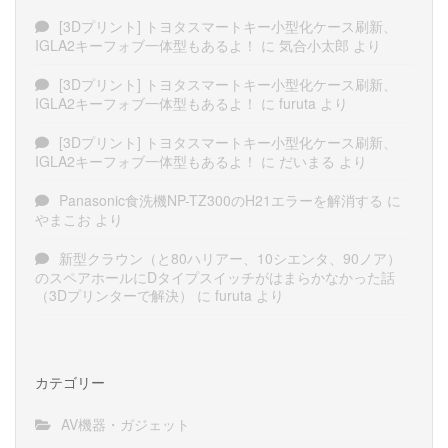
[3Dプリント] トヨタスマートキー小型化ケース刷新、
IGLA2キーフォブ一体型もあるよ！
に
気合小太郎
より
[3Dプリント] トヨタスマートキー小型化ケース刷新、
IGLA2キーフォブ一体型もあるよ！
に
furuta
より
[3Dプリント] トヨタスマートキー小型化ケース刷新、
IGLA2キーフォブ一体型もあるよ！
に
だいまる
より
Panasonic食洗機NP-TZ300のH21エラーを解消する
に
やまこお
より
新型クラウン（と80ハリアー、10シエンタ、90ノア）
のスペアホールにDタイプスイッチがはまらかなかった話
（3Dプリンターで解決）
に
furuta
より
カテゴリー
AV機器・ガジェット