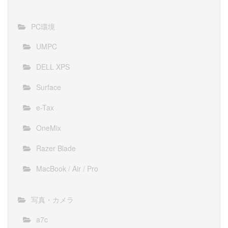
PC環境
UMPC
DELL XPS
Surface
e-Tax
OneMix
Razer Blade
MacBook / Air / Pro
写真・カメラ
a7c