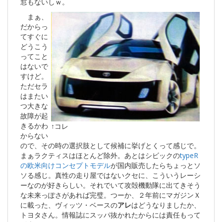
窓もないしｗ。
まぁ、
だからっ
てすぐに
どうこう
ってこと
はないで
すけど。
ただセラ
はまたい
つ大きな
故障が起
きるかわ
↑コレ
からない
ので、その時の選択肢として候補に挙げとくって感じで。
まぁラクティスはほとんど除外。あとはシビックの
typeR
の欧米向けコンセプトモデル
が国内販売したらちょっとソ
ソる感じ。真性の走り屋ではないクセに、こういうレーシ
ーなのが好きらしい。それでいて攻殻機動隊に出てきそう
な未来っぽさがあれば完璧。つーか、２年前にマガジンＸ
に載った、ヴィッツ・ベースの
アレ
はどうなりましたか、
トヨタさん。情報誌にスッパ抜かれたからには責任もって