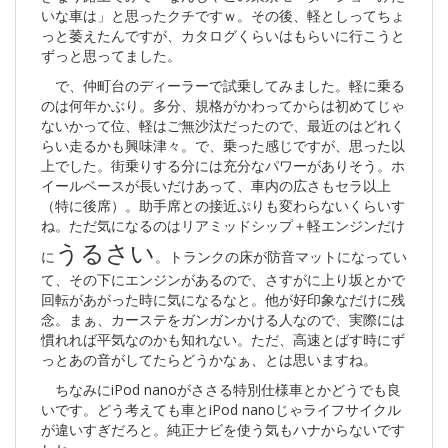
いな車は」と思ったクチですｗ。その後、軽としってちょ
っと萎えたんですが、カタログくらいはもらいに行こうと
ずっと思ってました。
で、仲町台のディーラーで試乗してみました。軽に乗る
のは何年かぶり。多分、規格がかわってからは初めてじゃ
ないかって位、軽はご無沙汰だったので、最近のはどれく
らい走るかも興味津々。で、乗った感じですが、思った以
上でした。街乗りする分には充分なパワーがありそう。ホ
イールベースが長いだけあって、車内の広さもセラ以上
（特に後席）。助手席との接近ぷりも変わらないくらいす
ね。ただ気になるのはリアミッドシップ＋軽エンジンだけ
うるさい
に
。トランクの床が防音マットになってい
て、その下にエンジンがあるので、さすがに上り坂とかで
回転があがった時に気になるなと。他が好印象なだけに残
念。まぁ、カーステをガンガンかける人なので、実際には
慣れれば平気なのかも知れない。ただ、高速とばす時にず
っとあの音がしてたらどうかなぁ、とは思いますね。
ちなみにiPod nanoがささる特別仕様車とかどうでも良
いです。どう考えても車とiPod nanoじゃライフサイクル
が違いすぎだろと。純正ナビを使う気もハナからないです