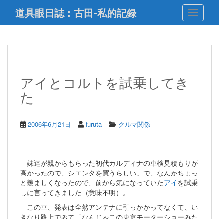
S
道具眼日誌：古田-私的記録
Toggle 
k
i
p
t
o
m
a
アイとコルトを試乗してき
i
た
n
c
o
n
2006年6月21日
furuta
クルマ関係
t
e
n
t
妹達が親からもらった初代カルディナの車検見積もりが
高かったので、シエンタを買うらしい。で、なんかちょっ
と羨ましくなったので、前から気になっていた
アイ
を試乗
しに言ってきました（意味不明）。
この車、発表は全然アンテナに引っかかってなくて、い
きなり路上でみて「なんじゃこの東京モーターショーみた