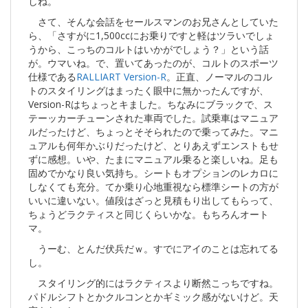
しね。
さて、そんな会話をセールスマンのお兄さんとしていた
ら、「さすがに1,500ccにお乗りですと軽はツラいでしょ
うから、こっちのコルトはいかがでしょう？」という話
が。ウマいね。で、置いてあったのが、コルトのスポーツ
仕様である
RALLIART Version-R
。正直、ノーマルのコル
トのスタイリングはまったく眼中に無かったんですが、
Version-Rはちょっとキました。ちなみにブラックで、ス
テーッカーチューンされた車両でした。試乗車はマニュア
ルだったけど、ちょっとそそられたので乗ってみた。マニ
ュアルも何年かぶりだったけど、とりあえずエンストもせ
ずに感想。いや、たまにマニュアル乗ると楽しいね。足も
固めでかなり良い気持ち。シートもオプションのレカロに
しなくても充分。てか乗り心地重視なら標準シートの方が
いいに違いない。値段はざっと見積もり出してもらって、
ちょうどラクティスと同じくらいかな。もちろんオート
マ。
うーむ、とんだ伏兵だｗ。すでにアイのことは忘れてる
し。
スタイリング的にはラクティスより断然こっちですね。
パドルシフトとかクルコンとかギミック感がないけど。天