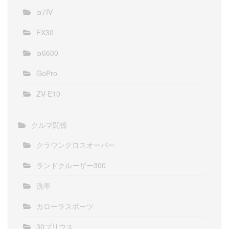
α7IV
FX30
α6600
GoPro
ZV-E10
クルマ関係
クラウンクロスオーバー
ランドクルーザー300
洗車
カローラスポーツ
30プリウス