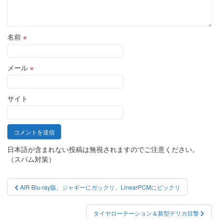
名前
※
メール
※
サイト
日本語が含まれない投稿は無視されますのでご注意ください。
（スパム対策）
投
AIR Blu-ray版、ジャギーにガックリ、LinearPCMにビックリ
稿
ナ
タイヤローテーション＆新型デリカ目撃