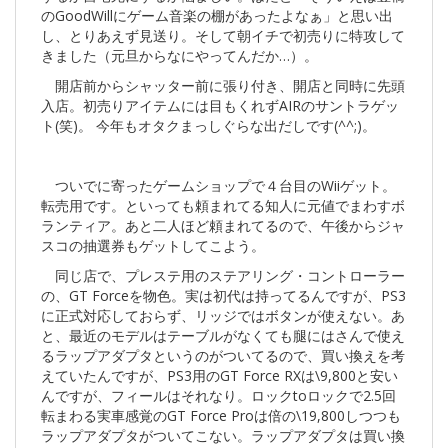
のGoodWillにゲーム音楽の棚があったよなぁ」と思い出
し、とりあえず見送り。そして朝イチで初売りに特攻して
きました（元旦からなにやってんだか…）。
開店前からシャッター前に張り付き、開店と同時に先頭
入店。初売りアイテムには目もくれずAIRのサントラゲッ
ト(笑)。 今年もオタクまっしぐらな出だしです(^^;)。
ついでに寄ったゲームショップで４台目のWiiゲット。
転売用です。といっても頼まれてる知人に元値でまわすボ
ランティア。あと二人ほど頼まれてるので、午後からジャ
スコの抽選券もゲットしてこよう。
同じ店で、プレステ用のステアリング・コントローラー
の、GT Forceを物色。実は初代は持ってるんですが、PS3
に正式対応しておらず、リッジではボタンが使えない。あ
と、最近のモデルはテーブルがなくても腿にはさんで使え
るラップアダプタというのがついてるので、買い換えを考
えていたんですが、PS3用のGT Force RXは\9,800と安い
んですが、フィールはそれなり。ロックtoロックで2.5回
転まわる実車感覚のGT Force Proは倍の\19,800しつつも
ラップアダプタがついてこない。ラップアダプタは買い換