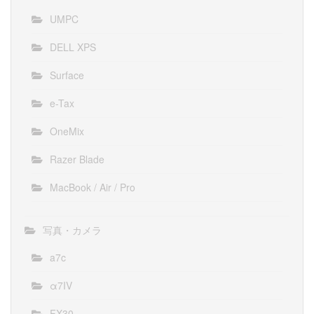
UMPC
DELL XPS
Surface
e-Tax
OneMix
Razer Blade
MacBook / Air / Pro
写真・カメラ
a7c
α7IV
FX30