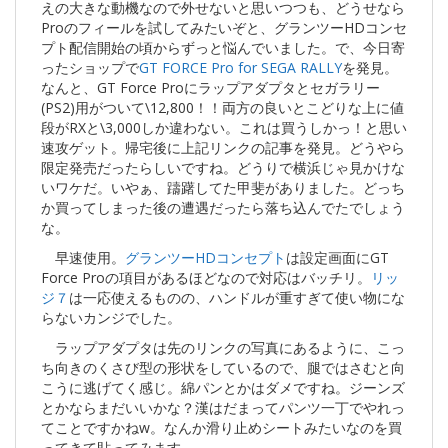
えの大きな動機なので外せないと思いつつも、どうせなら
Proのフィールを試してみたいぞと、グランツーHDコンセ
プト配信開始の頃からずっと悩んでいました。で、今日寄
ったショップで
GT FORCE Pro for SEGA RALLY
を発見。
なんと、GT Force Proにラップアダプタとセガラリー
(PS2)用がついて\12,800！！両方の良いとこどりな上に値
段がRXと\3,000しか違わない。これは買うしかっ！と思い
速攻ゲット。帰宅後に上記リンクの記事を発見。どうやら
限定発売だったらしいですね。どうりで横浜じゃ見かけな
いワケだ。いやぁ、躊躇してた甲斐がありました。どっち
か買ってしまった後の遭遇だったら落ち込んでたでしょう
な。
早速使用。
グランツーHDコンセプト
は設定画面にGT
Force Proの項目があるほどなので対応はバッチリ。
リッ
ジ７
は一応使えるものの、ハンドルが重すぎて使い物にな
らないカンジでした。
ラップアダプタは先のリンクの写真にあるように、こっ
ち向きのくさび型の形状をしているので、腿ではさむと向
こうに逃げてく感じ。綿パンとかはダメですね。ジーンズ
とかならまだいいかな？漢はだまってパンツ一丁でやれっ
てことですかねw。なんか滑り止めシートみたいなのを買
ってきて貼ってみます。