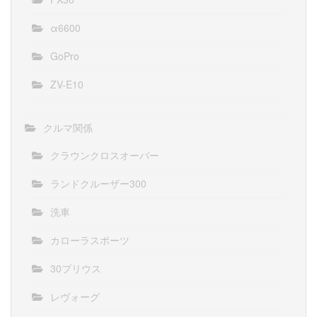
α6600
GoPro
ZV-E10
クルマ関係
クラウンクロスオーバー
ランドクルーザー300
洗車
カローラスポーツ
30プリウス
レヴォーグ