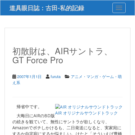
S
道具眼日誌：古田-私的記録
Toggle 
k
i
p
t
o
m
a
初散財は、AIRサントラ、
i
GT Force Pro
n
c
o
n
2007年1月1日
furuta
アニメ・マンガ・ゲーム・萌
t
え系
e
n
t
帰省中です。
AIR オリジナルサウンドトラック
大晦日にAIRのBD版
の続きを観ていて、無性にサントラが欲しくなり、
Amazonでポチしかけるも、二日発送になると、実家宛に
するか自宅宛にするか悩ましい。はたと「そういえば豊橋