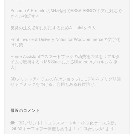
Sesame 6 Pro miniの3Hz検出でASSA ABROYドアに対応で
きるか検証する
突発の注文増加に対応するためA1 miniを導入
Print Invoice & Delivery Notes for WooCommerceの文字化
け対策
Home Assistantでスマートプラグの消費電力値をリアルタ
イムで取得する（M5 StackによるBluetoothプロキシを導
入）
3DプリントアイテムのWebショップにモデルをグリグリ回
せるギミックをつける。盗用もある程度防ぐ。
最近のコメント
[3Dプリント] トヨタスマートキー小型化ケース刷新、
IGLA2キーフォブ一体型もあるよ！
に
気合小太郎
より