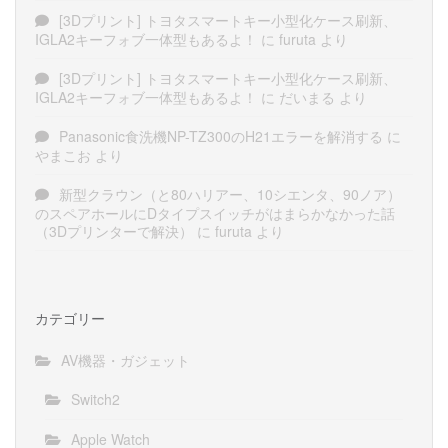
[3Dプリント] トヨタスマートキー小型化ケース刷新、
IGLA2キーフォブ一体型もあるよ！
に
furuta
より
[3Dプリント] トヨタスマートキー小型化ケース刷新、
IGLA2キーフォブ一体型もあるよ！
に
だいまる
より
Panasonic食洗機NP-TZ300のH21エラーを解消する
に
やまこお
より
新型クラウン（と80ハリアー、10シエンタ、90ノア）
のスペアホールにDタイプスイッチがはまらかなかった話
（3Dプリンターで解決）
に
furuta
より
カテゴリー
AV機器・ガジェット
Switch2
Apple Watch