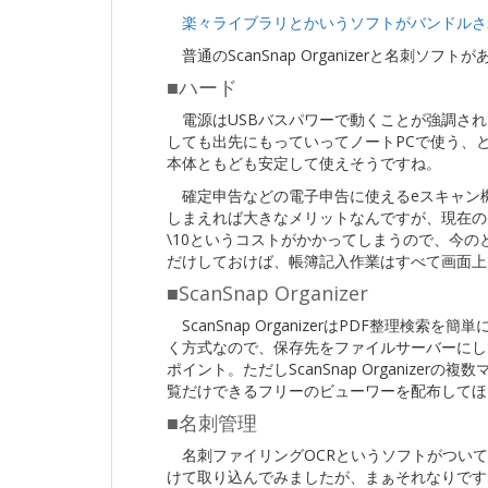
楽々ライブラリとかいうソフトがバンドルさ
普通のScanSnap Organizerと名刺ソフ
■ハード
電源はUSBバスパワーで動くことが強調され
しても出先にもっていってノートPCで使う、
本体ともども安定して使えそうですね。
確定申告などの電子申告に使えるeスキャン
しまえれば大きなメリットなんですが、現在の
\10というコストがかかってしまうので、今
だけしておけば、帳簿記入作業はすべて画面上
■ScanSnap Organizer
ScanSnap OrganizerはPDF整理検
く方式なので、保存先をファイルサーバーにし
ポイント。ただしScanSnap Organize
覧だけできるフリーのビューワーを配布してほ
■名刺管理
名刺ファイリングOCRというソフトがついて
けて取り込んでみましたが、まぁそれなりです