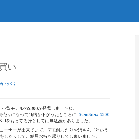
動買い
物・外出
、小型モデルのS300が登場しましたね。
tが別売りになって価格が下がったところに
ScanSnap S300
ro/Stdをもってる身としては無駄感がありました。
コーナーが出来ていて、デモ触ったりお姉さん（という
をしたりして、結局お持ち帰りしてしまいました。