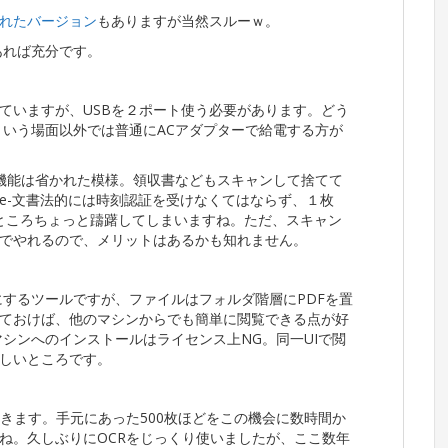
れたバージョン
もありますが当然スルーｗ。
トがあれば充分です。
ていますが、USBを２ポート使う必要があります。どう
という場面以外では普通にACアダプターで給電する方が
機能は省かれた模様。領収書などもスキャンして捨てて
e-文書法的には時刻認証を受けなくてはならず、１枚
のところちょっと躊躇してしまいますね。ただ、スキャン
でやれるので、メリットはあるかも知れません。
索を簡単にするツールですが、ファイルはフォルダ階層にPDFを置
ておけば、他のマシンからでも簡単に閲覧できる点が好
rの複数マシンへのインストールはライセンス上NG。同一UIで閲
しいところです。
きます。手元にあった500枚ほどをこの機会に数時間か
ね。久しぶりにOCRをじっくり使いましたが、ここ数年