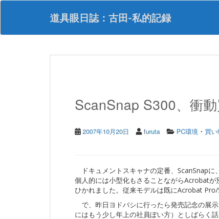
S
k
道具眼日誌：古田-私的記録
i
p
t
o
m
a
i
n
ScanSnap S300、衝
c
o
n
・
t
2007年10月20日
furuta
PC環境
買い
e
n
t
ドキュメントスキャナの定番、ScanSnapに
個人的には小型化もさることながらAcroba
ひかれました。従来モデルは既にAcrobat P
で、昨日ヨドバシに行ったら発売記念の展示
にはもう少し年上の社員ぽい方）としばらく話