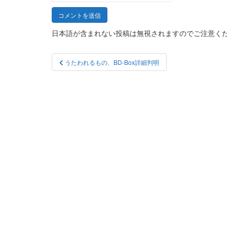
日本語が含まれない投稿は無視されますのでご注意く
投
うたわれるもの、BD-Box詳細判明
稿
ナ
ビ
ゲ
ー
シ
ョ
ン