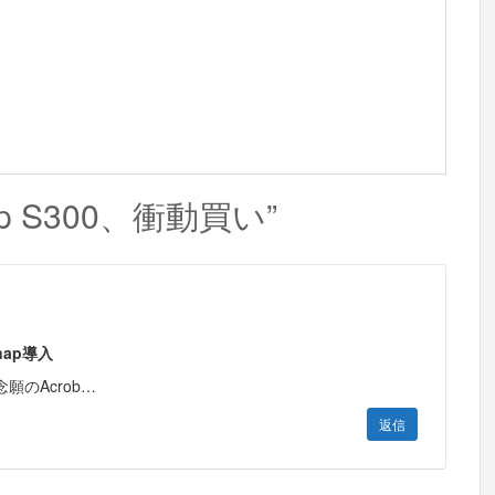
Snap S300、衝動買い”
ap導入
0 念願のAcrob…
返信