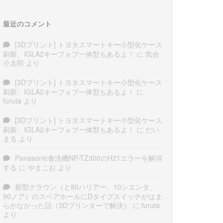
最近のコメント
[3Dプリント] トヨタスマートキー小型化ケース
刷新、IGLA2キーフォブ一体型もあるよ！
に
気合
小太郎
より
[3Dプリント] トヨタスマートキー小型化ケース
刷新、IGLA2キーフォブ一体型もあるよ！
に
furuta
より
[3Dプリント] トヨタスマートキー小型化ケース
刷新、IGLA2キーフォブ一体型もあるよ！
に
だい
まる
より
Panasonic食洗機NP-TZ300のH21エラーを解消
する
に
やまこお
より
新型クラウン（と80ハリアー、10シエンタ、
90ノア）のスペアホールにDタイプスイッチがはま
らかなかった話（3Dプリンターで解決）
に
furuta
より