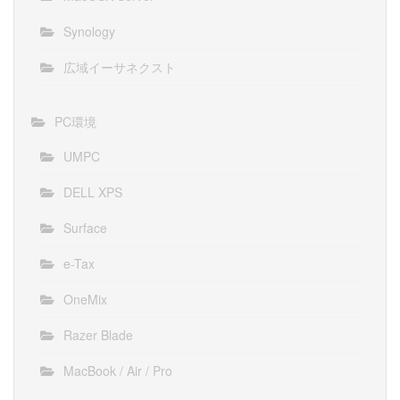
Synology
広域イーサネクスト
PC環境
UMPC
DELL XPS
Surface
e-Tax
OneMix
Razer Blade
MacBook / Air / Pro