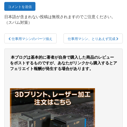
日本語が含まれない投稿は無視されますのでご注意ください。
（スパム対策）
投
仕事用マシンのパーツ揃え
仕事用マシン、とりあえず完成
稿
ナ
本ブログは基本的に著者が自身で購入した商品のレビュー
ビ
をポストするものですが、あなたがリンクから購入するとア
フェリエイト報酬が発生する場合があります。
ゲ
ー
シ
ョ
ン