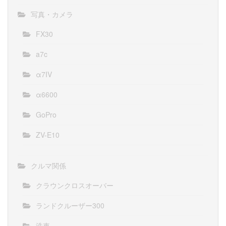
写真・カメラ
FX30
a7c
α7IV
α6600
GoPro
ZV-E10
クルマ関係
クラウンクロスオーバー
ランドクルーザー300
洗車