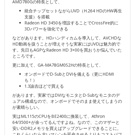
AMD780Gの特長として、
統合チップセットながらUVD（H.264 HDのHW再生
支援）を搭載
Radeon HD 3450を増設することでCrossFire的に
3Dパワーを強化できる
などがあります。HDハンディカムを導入して、AVCHDな
HD動画を扱うことが増えそうな実家にはUVDは魅力的で
す。先日もAGPなRadeon HD 3×00を買おうか悩んでいた
ところです。
更に加えて、GA-MA78GM0S2Hの特長として、
オンボードでD-SubとDVIを備える（更にHDMI
も！）
1.3諭吉ほどで買える
があります。実家ではDVIなモニタとD-Subなモニタのデ
ュアル構成なので、オンボードでそのまま使えてしまうの
が素晴らしい。
実はML115のCPUをBE2400に換装して、Athron
64/3500+が余ってるんですよね。なので、このマザーと
安いDDR2メモリを買えばアップグレードできることに。
これくらいなら古いマシンを延命させるよりもコストパフ