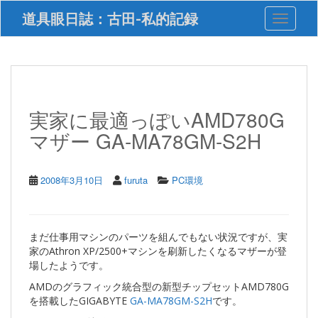
S
道具眼日誌：古田-私的記録
Toggle 
k
i
p
t
o
m
a
実家に最適っぽいAMD780G
i
マザー GA-MA78GM-S2H
n
c
o
n
2008年3月10日
furuta
PC環境
t
e
n
t
まだ仕事用マシンのパーツを組んでもない状況ですが、実
家のAthron XP/2500+マシンを刷新したくなるマザーが登
場したようです。
AMDのグラフィック統合型の新型チップセットAMD780G
を搭載したGIGABYTE
GA-MA78GM-S2H
です。