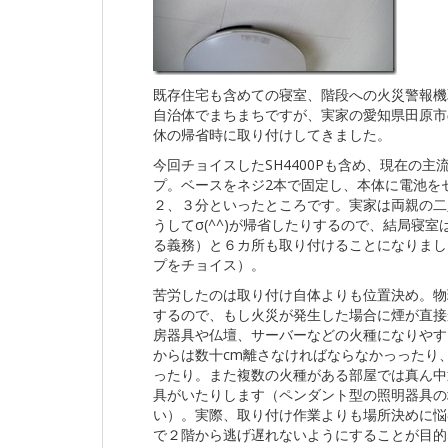
既存住宅も含めての寝室、階段への火災警報機
自治体でまちまちですが、実家の愛知県田原市
休の帰省時に取り付けしてきました。
今回チョイスしたSH4400Pも含め、現在の
プ。ベースをネジ2本で固定し、本体に電池を
２、３分といったところです。実家は両親の二
うしてσ(^^)が帰省したりするので、結局寝
る義務）と６カ所も取り付けることになりまし
プをチョイス）。
苦労したのは取り付け自体よりも位置決め。物
するので、もし火災が発生した場合に煙が直接
房器具や仏壇、サーバーなどの火種になりやす
からは数十cm離さなければならなかっったり
ったり。また複数の火種がある部屋では真ん中
具がいたりします（ペンダント型の照明器具の
い）。実際、取り付け作業よりも場所決めに悩
で２階から逃げ遅れないようにすることが目的