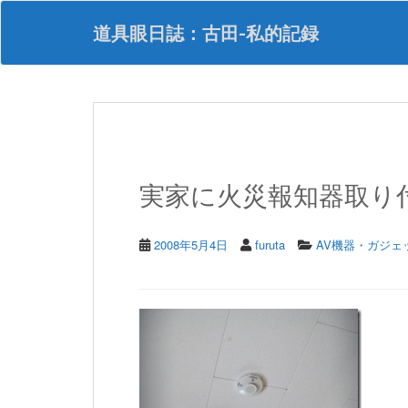
S
k
道具眼日誌：古田-私的記録
i
p
t
o
m
a
i
n
実家に火災報知器取り
c
o
n
t
2008年5月4日
furuta
AV機器・ガジェ
e
n
t