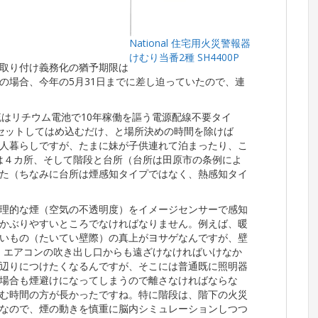
National 住宅用火災警報器
けむり当番2種 SH4400P
取り付け義務化の猶予期限は
の場合、今年の5月31日までに差し迫っていたので、連
主流はリチウム電池で10年稼働を謳う電源配線不要タイ
セットしてはめ込むだけ、と場所決めの時間を除けば
人暮らしですが、たまに妹が子供連れて泊まったり、こ
室は４カ所、そして階段と台所（台所は田原市の条例によ
た（ちなみに台所は煙感知タイプではなく、熱感知タイ
理的な煙（空気の不透明度）をイメージセンサーで感知
かぶりやすいところでなければなりません。例えば、暖
いもの（たいてい壁際）の真上がヨサゲなんですが、壁
、エアコンの吹き出し口からも遠ざけなければいけなか
辺りにつけたくなるんですが、そこには普通既に照明器
場合も煙避けになってしまうので離さなければならな
む時間の方が長かったですね。特に階段は、階下の火災
なので、煙の動きを慎重に脳内シミュレーションしつつ