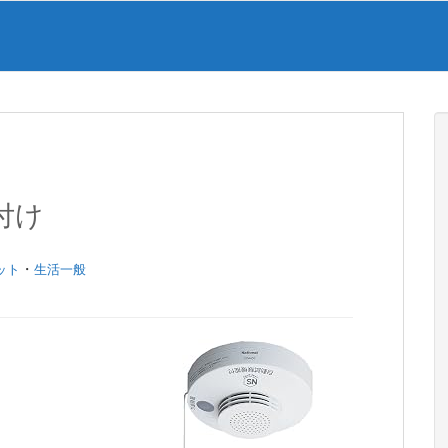
付け
・
ット
生活一般