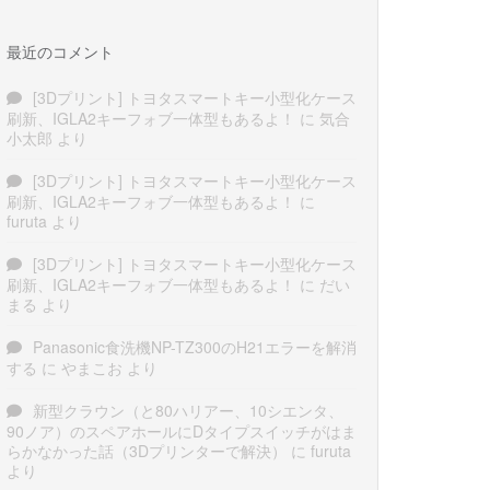
最近のコメント
[3Dプリント] トヨタスマートキー小型化ケース
刷新、IGLA2キーフォブ一体型もあるよ！
に
気合
小太郎
より
[3Dプリント] トヨタスマートキー小型化ケース
刷新、IGLA2キーフォブ一体型もあるよ！
に
furuta
より
[3Dプリント] トヨタスマートキー小型化ケース
刷新、IGLA2キーフォブ一体型もあるよ！
に
だい
まる
より
Panasonic食洗機NP-TZ300のH21エラーを解消
する
に
やまこお
より
新型クラウン（と80ハリアー、10シエンタ、
90ノア）のスペアホールにDタイプスイッチがはま
らかなかった話（3Dプリンターで解決）
に
furuta
より