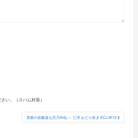
ださい。（スパム対策）
実家の炊飯器も圧力IH化 ～ 三洋 おどり炊き ECJ-IK10