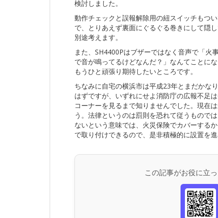
検討しました。
動作チェックと誤報解除用の紐スイッチもつい
で、とりあえず裏面にぐるぐる巻きにして隠し
別途考えます。
また、SH4400Pはブザーではなく音声で「
で音が鳴ってるけどなんだ？」なんてことにな
もうひと頑張り期待したいところです。
ちなみに自宅の横浜市は平成23年とまだかな
はずですが、いずれにせよ消防庁の広報不足は否
コーナーを見るまで知りませんでした。現在は
う。法律というのは罰則を恐れて従うものでは
ないという意味では、火災保険でカバーするか
で取り付けできるので、是非積極的に設置を進
この記事がお役に立っ