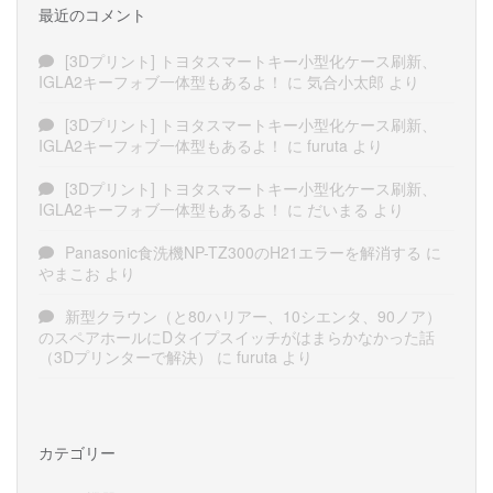
最近のコメント
[3Dプリント] トヨタスマートキー小型化ケース刷新、
IGLA2キーフォブ一体型もあるよ！
に
気合小太郎
より
[3Dプリント] トヨタスマートキー小型化ケース刷新、
IGLA2キーフォブ一体型もあるよ！
に
furuta
より
[3Dプリント] トヨタスマートキー小型化ケース刷新、
IGLA2キーフォブ一体型もあるよ！
に
だいまる
より
Panasonic食洗機NP-TZ300のH21エラーを解消する
に
やまこお
より
新型クラウン（と80ハリアー、10シエンタ、90ノア）
のスペアホールにDタイプスイッチがはまらかなかった話
（3Dプリンターで解決）
に
furuta
より
カテゴリー