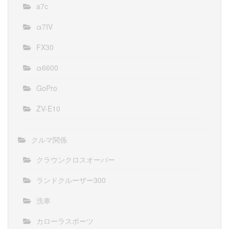
a7c
α7IV
FX30
α6600
GoPro
ZV-E10
クルマ関係
クラウンクロスオーバー
ランドクルーザー300
洗車
カローラスポーツ