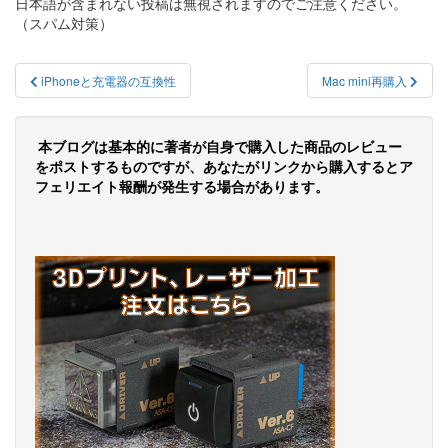
日本語が含まれない投稿は無視されますのでご注意ください。
（スパム対策）
投
iPhoneと充電器の互換性
Mac mini再購入
稿
ナ
本ブログは基本的に著者が自身で購入した商品のレビュー
ビ
をポストするものですが、あなたがリンクから購入するとア
フェリエイト報酬が発生する場合があります。
ゲ
ー
シ
ョ
ン