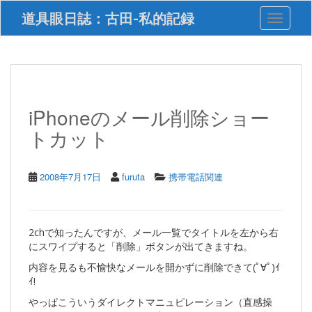
S
道具眼日誌：古田-私的記録
Toggle 
k
i
p
t
o
m
a
iPhoneのメール削除ショー
i
トカット
n
c
o
n
2008年7月17日
furuta
携帯電話関連
t
e
n
t
2chで知ったんですが、メール一覧でタイトルを左から右
にスワイプすると「削除」ボタンが出てきますね。
内容を見るも不愉快なメールを開かずに削除できて(ﾟ∀ﾟ)ｲ
ｲ!
やっぱこういうダイレクトマニュピレーション（直感操