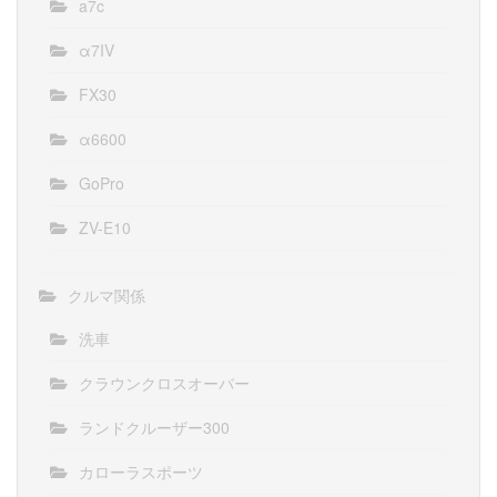
a7c
α7IV
FX30
α6600
GoPro
ZV-E10
クルマ関係
洗車
クラウンクロスオーバー
ランドクルーザー300
カローラスポーツ