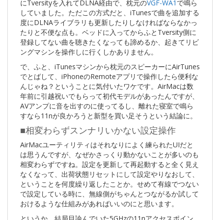
にTversityを入れてDLNA経由で、枕元の
VGF-WA1
で鳴ら
していました。ただこの方式だと、iTunesで曲を追加する
度にDLNAライブラリも更新したりしなければならなかっ
たりと不便な点も。ベッドに入ってからふとTversity側に
登録してない曲を聴きたくなっても諦めるか、起きてリビ
ングマシンを操作しに行くしかありません。
で、ふと、iTunesマシンから枕元のスピーカーにAirTunes
でとばして、iPhoneのRemoteアプリで操作したら便利な
んじゃね？ということに気付いたワケです。AirMacは数
年前に引越祝いでもらって初代モデルがあったんですが、
AVアンプに音を出すのに使ってるし、離れた寝室で鳴ら
すなら11nが良かろうと新型を買い足そうという結論に。
■相変わらずスンナリいかない設定操作
AirMacユーティリティはそれなりによく練られたUIだと
は思うんですが、なぜかさっくり動かないことが多いのも
相変わらずですね。設定を更新して再起動すると全く見え
なくなって、出荷状態リセットにして設定やりなおして、
ということを何度繰り返したことか。せめて有線でつない
で設定している時に、無線側がちゃんとつながるか試して
おけるような仕組みがあればいいのにと思います。
というか、結局目論んでいた5GHzの11nアクセスポイン