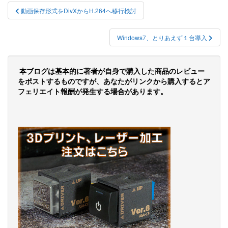
投
動画保存形式をDivXからH.264へ移行検討
稿
ナ
Windows7、とりあえず１台導入
ビ
ゲ
本ブログは基本的に著者が自身で購入した商品のレビュー
をポストするものですが、あなたがリンクから購入するとア
ー
フェリエイト報酬が発生する場合があります。
シ
ョ
ン