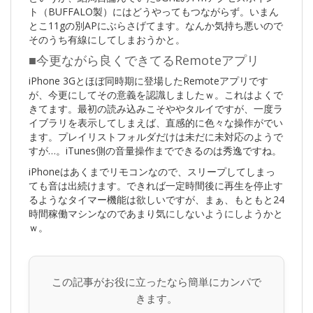
ト（BUFFALO製）にはどうやってもつながらず。いまん
とこ11gの別APにぶらさげてます。なんか気持ち悪いので
そのうち有線にしてしまおうかと。
■今更ながら良くできてるRemoteアプリ
iPhone 3Gとほぼ同時期に登場したRemoteアプリです
が、今更にしてその意義を認識しましたｗ。これはよくで
きてます。最初の読み込みこそややタルイですが、一度ラ
イブラリを表示してしまえば、直感的に色々な操作がでい
ます。プレイリストフォルダだけは未だに未対応のようで
すが…。iTunes側の音量操作までできるのは秀逸ですね。
iPhoneはあくまでリモコンなので、スリープしてしまっ
ても音は出続けます。できれば一定時間後に再生を停止す
るようなタイマー機能は欲しいですが、まぁ、もともと24
時間稼働マシンなのであまり気にしないようにしようかと
ｗ。
この記事がお役に立ったなら簡単にカンパで
きます。