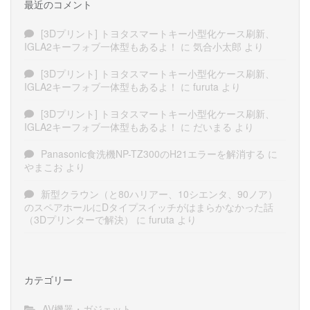
最近のコメント
[3Dプリント] トヨタスマートキー小型化ケース刷新、
IGLA2キーフォブ一体型もあるよ！
に
気合小太郎
より
[3Dプリント] トヨタスマートキー小型化ケース刷新、
IGLA2キーフォブ一体型もあるよ！
に
furuta
より
[3Dプリント] トヨタスマートキー小型化ケース刷新、
IGLA2キーフォブ一体型もあるよ！
に
だいまる
より
Panasonic食洗機NP-TZ300のH21エラーを解消する
に
やまこお
より
新型クラウン（と80ハリアー、10シエンタ、90ノア）
のスペアホールにDタイプスイッチがはまらかなかった話
（3Dプリンターで解決）
に
furuta
より
カテゴリー
AV機器・ガジェット