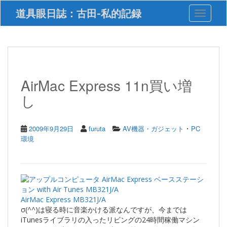
S
道具眼日誌：古田-私的記録
Toggle 
k
i
p
t
o
m
a
AirMac Express 11n買い増
i
し
n
c
o
n
・
2009年9月29日
furuta
AV機器・ガジェット
PC
t
環境
e
n
t
AirMac Express MB321J/A
σ(^^)は寝る時に音楽かける派なんですが、今までは
iTunesライブラリの入ったリビングの24時間稼働マシン