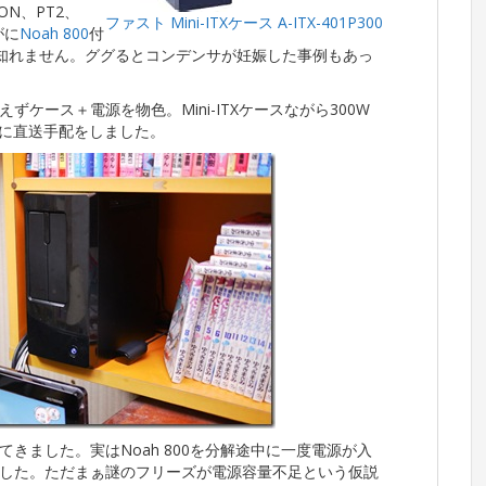
N、PT2、
ファスト Mini-ITXケース A-ITX-401P300
がに
Noah 800
付
も知れません。ググるとコンデンサが妊娠した事例もあっ
ケース＋電源を物色。Mini-ITXケースながら300W
実家に直送手配をしました。
きました。実はNoah 800を分解途中に一度電源が入
した。ただまぁ謎のフリーズが電源容量不足という仮説