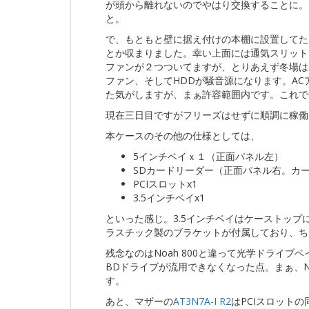
が頭から離れないのでやはり交換することに。N
と。
で、もともと壁に据え付けの本棚に設置してたんで
とか収まりました。幸い上面には通気スリット
ファンが２つついてますが、とりあえず冬場は
ファン、そしてHDDが騒音源になります。ACア
た気がしますが、まぁ許容範囲内です。これで
現在三日目ですがフリーズはせずに順調に稼働
本ケースのその他の仕様としては、
5インチベイｘ１（正面パネル左）
SDカードリーダー（正面パネル右。カー
PCIスロットx1
3.5インチベイx1
といった感じ。3.5インチベイはケーストップ
ラスチック製のブラケットが付属しており、ちょう
残念なのはNoah 800と違って光学ドライ
BDドライブが流用できなくなった点。まぁ、N
す。
あと、マザーの
AT3N7A-I R2
はPCIスロット