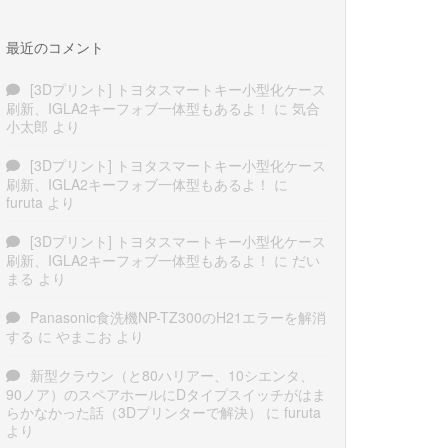
最近のコメント
[3Dプリント] トヨタスマートキー小型化ケース
刷新、IGLA2キーフォブ一体型もあるよ！
に
気合
小太郎
より
[3Dプリント] トヨタスマートキー小型化ケース
刷新、IGLA2キーフォブ一体型もあるよ！
に
furuta
より
[3Dプリント] トヨタスマートキー小型化ケース
刷新、IGLA2キーフォブ一体型もあるよ！
に
だい
まる
より
Panasonic食洗機NP-TZ300のH21エラーを解消
する
に
やまこお
より
新型クラウン（と80ハリアー、10シエンタ、
90ノア）のスペアホールにDタイプスイッチがはま
らかなかった話（3Dプリンターで解決）
に
furuta
より