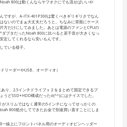
oah 800は動くんならヤフオクにでも流せばいいや
すが、A-ITX-401P300は驚くべきギリギリさでなん
はないのでまぁ大丈夫だろうと。ちなみに背面にケース
片方だけにしてみました。あとは電源のファンとCPUの
ダプタだったNoah 800に比べると若干音が大きくなっ
安定してくれるなら安いもんです。
している様子。
ドリーダーやUSB、オーディオ）
にあり、2.5インチドライブｘ２をまとめて固定できるプ
どSSD+HDD構成だったσ(^^)にはナイスでした。
ブベイがスリムではなく通常の5インチになってせっかくの
oah 800処分してできたお金で別途買い直すことにしま
の同一線上にフロントパネル用のオーディオピンヘッダー