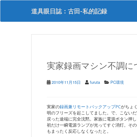
S
k
道具眼日誌：古田-私的記録
i
p
t
o
m
a
i
n
実家録画マシン不調に
c
o
n
t
2010年11月15日
furuta
PC環境
e
n
t
実家の
録画兼リモートバックアップPC
がちょ
明のフリーズを起こしてました。で、こないだ
戻った途端に完全沈黙。家族に電源ボタン押し
初だけ一瞬電源ランプが光ってすぐ消灯。その
もまったく反応しなくなったと。