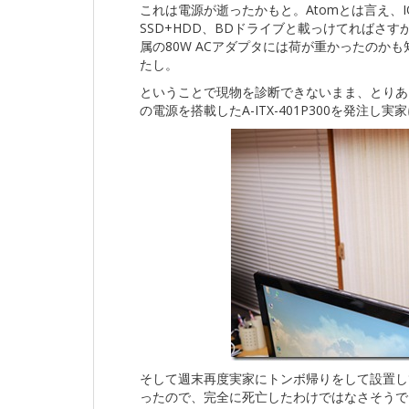
これは電源が逝ったかもと。Atomとは言え、IO
SSD+HDD、BDドライブと載っけてればさす
属の80W ACアダプタには荷が重かったのか
たし。
ということで現物を診断できないまま、とりあえず
の電源を搭載したA-ITX-401P300を発注し
そして週末再度実家にトンボ帰りをして設置して
ったので、完全に死亡したわけではなさそうで