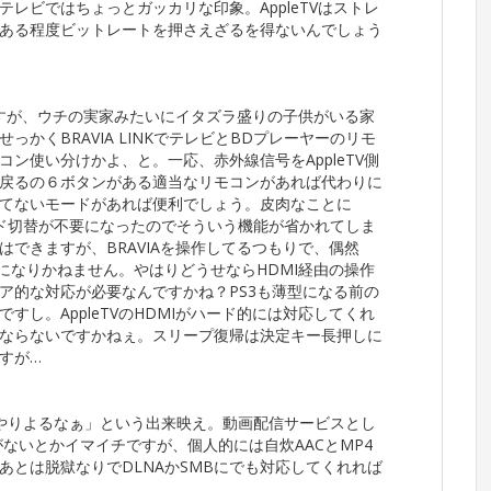
テレビではちょっとガッカリな印象。AppleTVはストレ
ある程度ビットレートを押さえざるを得ないんでしょう
のですが、ウチの実家みたいにイタズラ盛りの子供がいる家
かくBRAVIA LINKでテレビとBDプレーヤーのリモ
ン使い分けかよ、と。一応、赤外線信号をAppleTV側
戻るの６ボタンがある適当なリモコンがあれば代わりに
てないモードがあれば便利でしょう。皮肉なことに
ンはモード切替が不要になったのでそういう機能が省かれてしま
できますが、BRAVIAを操作してるつもりで、偶然
とになりかねません。やはりどうせならHDMI経由の操作
ア的な対応が必要なんですかね？PS3も薄型になる前の
し。AppleTVのHDMIがハード的には対応してくれ
ならないですかねぇ。スリープ復帰は決定キー長押しに
すが…
eやりよるなぁ」という出来映え。動画配信サービスとし
がないとかイマイチですが、個人的には自炊AACとMP4
あとは脱獄なりでDLNAかSMBにでも対応してくれれば