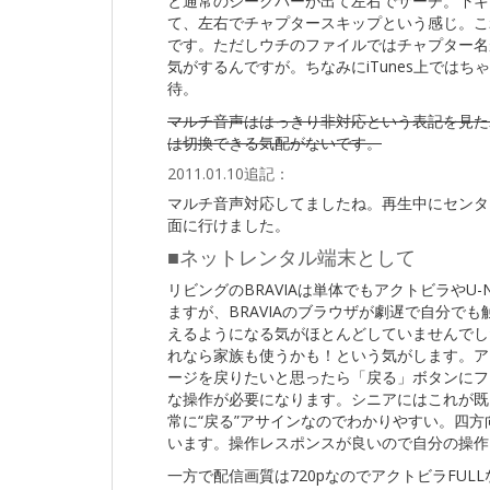
と通常のシークバーが出て左右でサーチ。下キ
て、左右でチャプタースキップという感じ。こ
です。ただしウチのファイルではチャプター名が
気がするんですが。ちなみにiTunes上では
待。
マルチ音声ははっきり非対応という表記を見た
は切換できる気配がないです。
2011.01.10追記：
マルチ音声対応してましたね。再生中にセンタ
面に行けました。
■ネットレンタル端末として
リビングのBRAVIAは単体でもアクトビラやU
ますが、BRAVIAのブラウザが劇遅で自分で
えるようになる気がほとんどしていませんでした。
れなら家族も使うかも！という気がします。ア
ージを戻りたいと思ったら「戻る」ボタンにフ
な操作が必要になります。シニアにはこれが既に辛
常に“戻る”アサインなのでわかりやすい。四
います。操作レスポンスが良いので自分の操作
一方で配信画質は720pなのでアクトビラFU