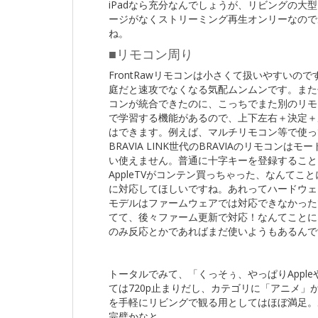
iPadなら充分なんでしょうが、リビングの大型
ージがなくストリーミング再生オンリーなので
ね。
■リモコン周り
FrontRawリモコンは小さくて扱いやすい
庭だと速攻でなくなる気配ムンムンです。またせっ
コンが統合できたのに、こっちでまた別のリモコ
で学習する機能があるので、上下左右＋決定＋
はできます。例えば、マルチリモコン等で使っ
BRAVIA LINK世代のBRAVIAのリモコ
い使えません。普通に十字キーを登録することは
AppleTVがコンテン買っちゃった、なんてこ
に対応してほしいですね。あれってハードウェ
モデルはファームウェアでは対応できなかったです
てて、後々ファーム更新で対応！なんてことに
のみ反応とかであればまだ使いようもあるんで
トータルでみて、「くっそぅ、やっぱりAppl
ては720p止まりだし、カテゴリに「アニメ」
を手軽にリビングで観る用としてはほぼ満足。
完璧かなと。