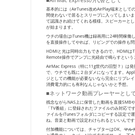
■AirMac Expressの代替として
基本的には（AirTunes改めAirPlay端末と
間使わないで居るとスリープに入ってしまいます
て認識され続けてくれる模様。スピーカーとし
が始まります。
ウチの場合はiTunes機は録画用に24時間稼働してい
を直接操作してやれば、リビングでの操作も問
HDMIと光は同時出力もできるので、HDMIは
Remote操作でアンプに光経由で鳴らすとい
AirMac Express（特に11g世代の旧
で、ウチでも既に２台ダメになってます。Appl
ジとしての機能が必要ないなら完全にリプレイ
消費電力的にも有利なんじゃないかと予想。
■ネットワーク動画プレーヤーとし
残念ながらNAS上に保管した動画を直接SMBや
「TV番組」に登録されたファイルのみ対応です
ァイルをiTunesフォルダにコピーする設定
ね。音楽と動画で設定わけられるといいんです
付加機能については、チャプターはOK。
マル