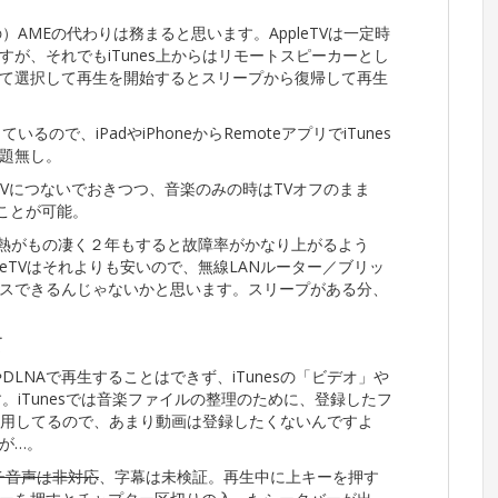
しての）AMEの代わりは務まると思います。AppleTVは一定時
が、それでもiTunes上からはリモートスピーカーとし
て選択して再生を開始するとスリープから復帰して再生
るので、iPadやiPhoneからRemoteアプリでiTunes
題無し。
TVにつないでおきつつ、音楽のみの時はTVオフのまま
うことが可能。
型？）は発熱がもの凄く２年もすると故障率がかなり上がるよう
eTVはそれよりも安いので、無線LANルーター／ブリッ
スできるんじゃないかと思います。スリープがある分、
て
DLNAで再生することはできず、iTunesの「ビデオ」や
。iTunesでは音楽ファイルの整理のために、登録したフ
で運用してるので、あまり動画は登録したくないんですよ
が…。
チ音声は非対応
、字幕は未検証。再生中に上キーを押す