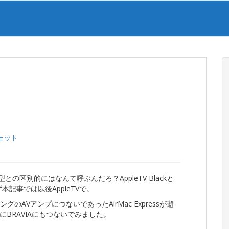
ェット
との区別的にはなんて呼ぶんだろ？AppleTV Blackと
ず本記事では以後AppleTVで。
グのAVアンプにつないであったAirMac Expressが逝
BRAVIAにもつないでみました。