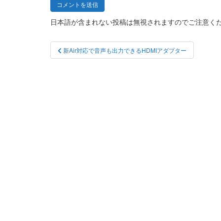
日本語が含まれない投稿は無視されますのでご注意く
投
新Air対応で音声も出力できるHDMIアダプター
稿
ナ
ビ
ゲ
ー
シ
ョ
ン