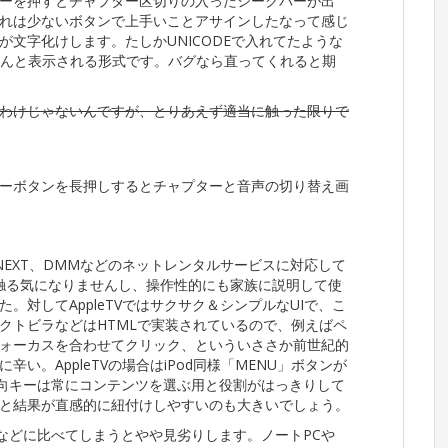
ーを押すとチャプター区切りの入ったシークバーが出
れは少ないボタンで上手いことアサインしたなって感じ
文字化けします。たしかUNICODEで入れてたような
ちゃんと表示される形式です。バグなら直ってくれると期
わけじゃないんですが、とりあえず適当に触った限りで
ーボタンを長押しするとチャプターと音声の切り替え画
-NEXT、DMMなどのネットレンタルサービスに対応して
も触る気になりませんし、操作性的にも家族に説明して使
対してAppleTVではサクサク＆シンプルなUIで、こ
クトビラなどはHTMLで実装されているので、例えばペ
ォーカスを合わせてクリック、といういささか前世紀的
い。AppleTVの場合はiPod同様「MENU」ボタンが
方向キーは常にコンテンツを選ぶ用と役割がはっきりして
と結果が直感的に紐付けしやすいのも大きいでしょう。
LLなどに比べてしまうとやや見劣りします。ノートPCや