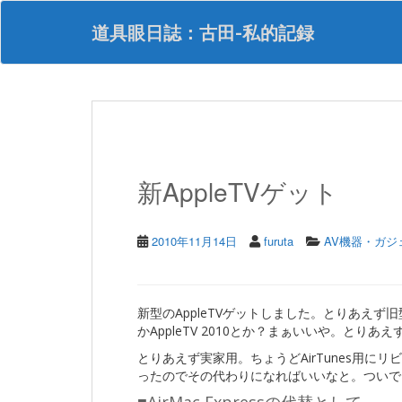
S
k
道具眼日誌：古田-私的記録
i
p
t
o
m
a
i
n
新AppleTVゲット
c
o
n
t
2010年11月14日
furuta
AV機器・ガジ
e
n
t
新型のAppleTVゲットしました。とりあえず旧型
かAppleTV 2010とか？まぁいいや。とりあえ
とりあえず実家用。ちょうどAirTunes用にリビン
ったのでその代わりになればいいなと。ついでに