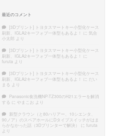
最近のコメント
[3Dプリント] トヨタスマートキー小型化ケース
刷新、IGLA2キーフォブ一体型もあるよ！
に
気合
小太郎
より
[3Dプリント] トヨタスマートキー小型化ケース
刷新、IGLA2キーフォブ一体型もあるよ！
に
furuta
より
[3Dプリント] トヨタスマートキー小型化ケース
刷新、IGLA2キーフォブ一体型もあるよ！
に
だい
まる
より
Panasonic食洗機NP-TZ300のH21エラーを解消
する
に
やまこお
より
新型クラウン（と80ハリアー、10シエンタ、
90ノア）のスペアホールにDタイプスイッチがはま
らかなかった話（3Dプリンターで解決）
に
furuta
より