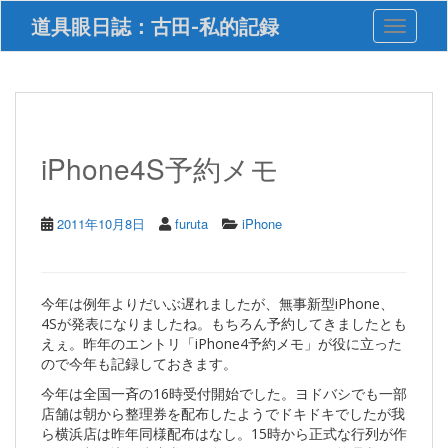
S
道具眼日誌：古田-私的記録
Toggle 
k
i
p
t
o
m
a
iPhone4S予約メモ
i
n
c
2011年10月8日
furuta
iPhone
o
n
t
e
今年は例年よりだいぶ遅れましたが、無事新型iPhone、
n
4Sが発表になりましたね。もちろん予約してきましたとも
t
えぇ。昨年のエントリ「iPhone4予約メモ」が役に立った
ので今年も記録しておきます。
今年は全国一斉の16時受付開始でした。ヨドバシでも一部
店舗は朝から整理券を配布したようでドキドキでしたが我
ら横浜店は昨年同様配布はなし。15時から正式な行列が作