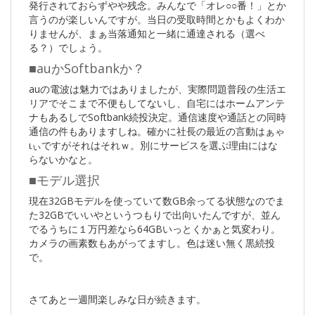
発行されておらずやや残念。みんなで「オレ○○番！」とか
言うのが楽しいんですが。当日の受取時間とかもよくわか
りませんが、まぁ当落通知と一緒に通達される（選べ
る？）でしょう。
■auかSoftbankか？
auの電波は魅力ではありましたが、実際問題普段の生活エ
リアでそこまで不便もしてないし、自宅にはホームアンテ
ナもあるしでSoftbank続投決定。通信速度や通話との同時
通信の件もありますしね。確かに社長の最近の言動はぁゃ
ιぃですがそれはそれｗ。別にサービスを選ぶ理由にはな
らないかなと。
■モデル選択
現在32GBモデルを使っていて数GB余ってる状態なのでま
た32GBでいいやというつもりで出向いたんですが、並ん
でるうちに１万円差なら64GBいっとくかぁと気変わり。
カメラの画素数もあがってますし。色は迷い無く黒続投
で。
さてあと一週間楽しみな日が続きます。