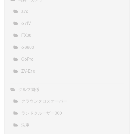
a7c
α7IV
FX30
α6600
GoPro
ZV-E10
クルマ関係
クラウンクロスオーバー
ランドクルーザー300
洗車