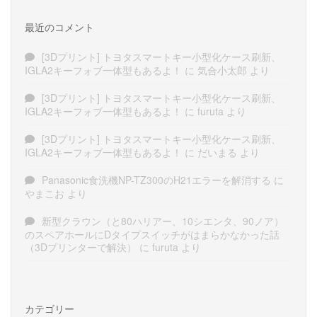
最近のコメント
[3Dプリント] トヨタスマートキー小型化ケース刷新、
IGLA2キーフォブ一体型もあるよ！
に
気合小太郎
より
[3Dプリント] トヨタスマートキー小型化ケース刷新、
IGLA2キーフォブ一体型もあるよ！
に
furuta
より
[3Dプリント] トヨタスマートキー小型化ケース刷新、
IGLA2キーフォブ一体型もあるよ！
に
だいまる
より
Panasonic食洗機NP-TZ300のH21エラーを解消する
に
やまこお
より
新型クラウン（と80ハリアー、10シエンタ、90ノア）
のスペアホールにDタイプスイッチがはまらかなかった話
（3Dプリンターで解決）
に
furuta
より
カテゴリー