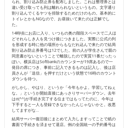
られ、割り込み防止券を配布しました。これは整理券とは
違い受け取っても列は離れられないというもの。文字通り
割り込んでくるヤツを排除するためだけのもの。基本的に
トイレとかもNGなので、お昼抜いて来たのは正解でし
た。
14時頃にお店に入り、いつもの奥の階段スペースで二人ほ
どそれらしき人を見つけ後につきました。実際に公式の列
を形成する時に他の場所からもなだれ込んで来たので結局
割り込み防止券番号は12でした。前の人が学生さんで親の
同意書がないということで離脱したので実質11番だったっ
ぽい。横浜店はSoftbankのカウンターが19席あるので一
発目の席につき、事前に記入できるものは記入し、後は店
員さんが「送信」を押すだけという状態で16時のカウント
ダウンを待つ。
がしかし、やはり、というか「今年もかよ。学習してねぇ
な。」というか開始直後にあっさりサーバーダウン。去年
はσ(^^)が手続き完了する位まではもってたのに、今年は
下手すると一人も登録できなかったんじゃないかと。改悪
してますがな…
結局サーバー復旧後にまとめて入力しますってことで紙の
書面で手続きを済ませて退店。例の全国統一の予約番号は