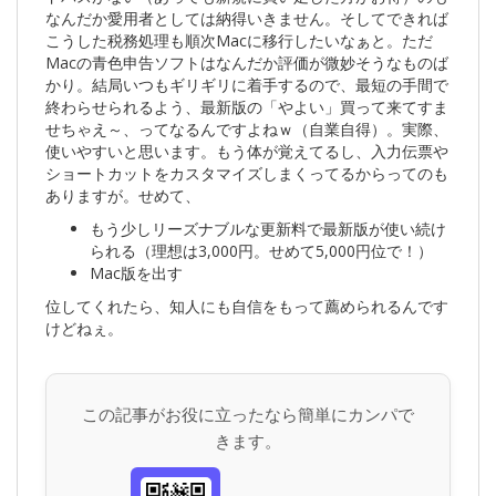
なんだか愛用者としては納得いきません。そしてできれば
こうした税務処理も順次Macに移行したいなぁと。ただ
Macの青色申告ソフトはなんだか評価が微妙そうなものば
かり。結局いつもギリギリに着手するので、最短の手間で
終わらせられるよう、最新版の「やよい」買って来てすま
せちゃえ～、ってなるんですよねｗ（自業自得）。実際、
使いやすいと思います。もう体が覚えてるし、入力伝票や
ショートカットをカスタマイズしまくってるからってのも
ありますが。せめて、
もう少しリーズナブルな更新料で最新版が使い続け
られる（理想は3,000円。せめて5,000円位で！）
Mac版を出す
位してくれたら、知人にも自信をもって薦められるんです
けどねぇ。
この記事がお役に立ったなら簡単にカンパで
きます。