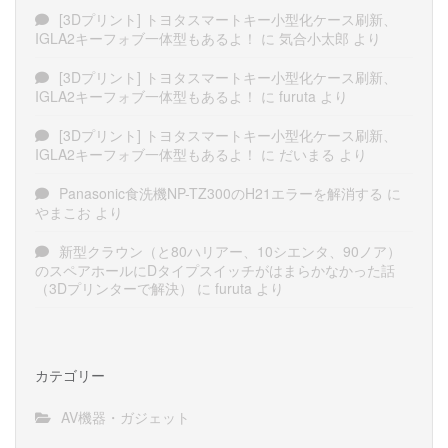
[3Dプリント] トヨタスマートキー小型化ケース刷新、
IGLA2キーフォブ一体型もあるよ！
に
気合小太郎
より
[3Dプリント] トヨタスマートキー小型化ケース刷新、
IGLA2キーフォブ一体型もあるよ！
に
furuta
より
[3Dプリント] トヨタスマートキー小型化ケース刷新、
IGLA2キーフォブ一体型もあるよ！
に
だいまる
より
Panasonic食洗機NP-TZ300のH21エラーを解消する
に
やまこお
より
新型クラウン（と80ハリアー、10シエンタ、90ノア）
のスペアホールにDタイプスイッチがはまらかなかった話
（3Dプリンターで解決）
に
furuta
より
カテゴリー
AV機器・ガジェット