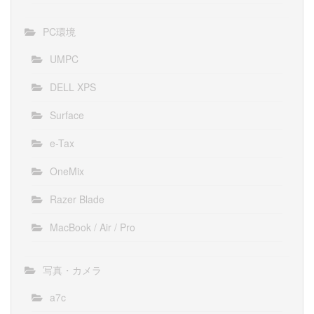
PC環境
UMPC
DELL XPS
Surface
e-Tax
OneMix
Razer Blade
MacBook / Air / Pro
写真・カメラ
a7c