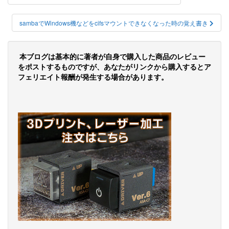
稿
ナ
sambaでWindows機などをcifsマウントできなくなった時の覚え書き
ビ
ゲ
本ブログは基本的に著者が自身で購入した商品のレビュー
をポストするものですが、あなたがリンクから購入するとア
ー
フェリエイト報酬が発生する場合があります。
シ
ョ
ン