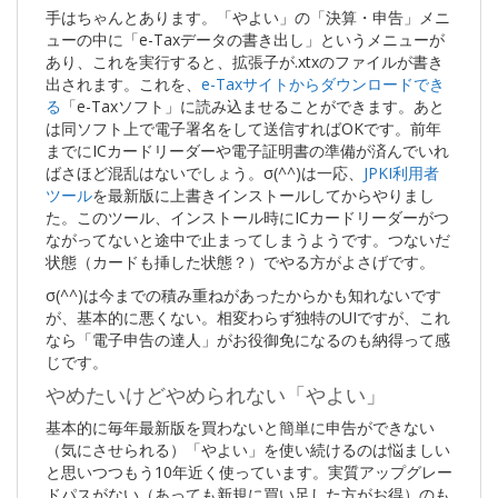
手はちゃんとあります。「やよい」の「決算・申告」メニ
ューの中に「e-Taxデータの書き出し」というメニューが
あり、これを実行すると、拡張子が.xtxのファイルが書き
出されます。これを、
e-Taxサイトからダウンロードでき
る
「e-Taxソフト」に読み込ませることができます。あと
は同ソフト上で電子署名をして送信すればOKです。前年
までにICカードリーダーや電子証明書の準備が済んでいれ
ばさほど混乱はないでしょう。σ(^^)は一応、
JPKI利用者
ツール
を最新版に上書きインストールしてからやりまし
た。このツール、インストール時にICカードリーダーがつ
ながってないと途中で止まってしまうようです。つないだ
状態（カードも挿した状態？）でやる方がよさげです。
σ(^^)は今までの積み重ねがあったからかも知れないです
が、基本的に悪くない。相変わらず独特のUIですが、これ
なら「電子申告の達人」がお役御免になるのも納得って感
じです。
やめたいけどやめられない「やよい」
基本的に毎年最新版を買わないと簡単に申告ができない
（気にさせられる）「やよい」を使い続けるのは悩ましい
と思いつつもう10年近く使っています。実質アップグレー
ドパスがない（あっても新規に買い足した方がお得）のも