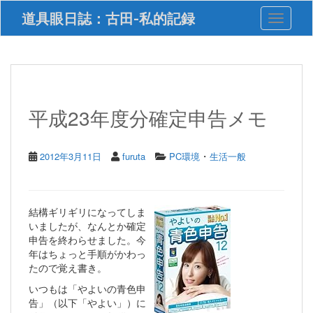
S
道具眼日誌：古田-私的記録
Toggle 
k
i
p
t
o
m
a
平成23年度分確定申告メモ
i
n
c
・
2012年3月11日
furuta
PC環境
生活一般
o
n
t
e
結構ギリギリになってしま
n
いましたが、なんとか確定
t
申告を終わらせました。今
年はちょっと手順がかわっ
たので覚え書き。
いつもは「やよいの青色申
告」（以下「やよい」）に