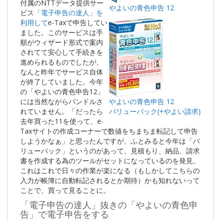
付属のNTTデータ提供サー
やよいの青色申告 12
ビス
「電子申告の達人」を
利用して
e-Taxで申告してい
ました。このサービスは手
順がウィザード形式で案内
されてて安心して手続きを
進められるものでしたが、
なんと昨年でサービス自体
が終了していました。今年
の「やよいの青色申告12」
には当然ながらバンドルさ
やよいの青色申告 12
れていません。「だったら
バリューパック(+やよい請求)
去年買った11を使って、e-
Taxサイトの作成コーナーで数値をちまちま転記して申告
しようかなぁ」と思ったんですが、ふとみると今年は「バ
リューパック」というのがあって、見積もり、納品、請求
書を作成する為のツールがセットになっているのを発見。
これはこれで日々の作業が楽になる（もしかしてこちらの
入力が帳簿に自動転記されるとか期待）かも知れないって
ことで、買って見ることに。
「電子申告の達人」抜きの「やよいの青色申
告」で電子申告をする