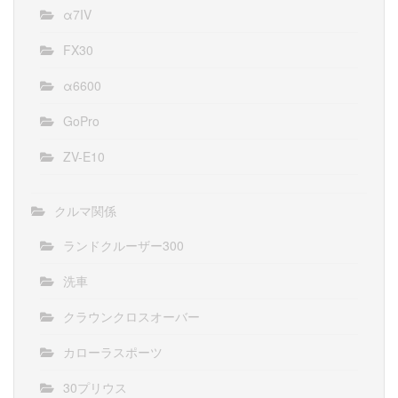
α7IV
FX30
α6600
GoPro
ZV-E10
クルマ関係
ランドクルーザー300
洗車
クラウンクロスオーバー
カローラスポーツ
30プリウス