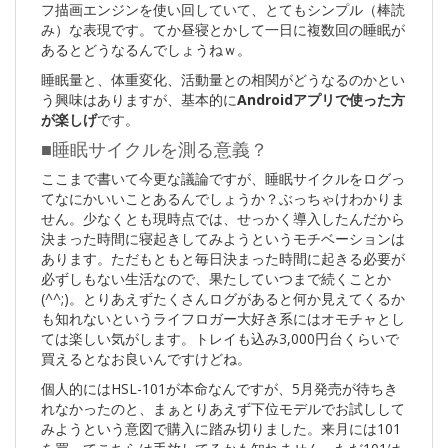
フ描画エンジンを使い回していて、とてもシンプル（棒読
み）な表現です。てか昼寝とかして一日に複数回の睡眠が
あるとどうなるんでしょうねｗ。
睡眠量と、体重変化、活動量との相関がどうなるのかとい
う興味はありますが、基本的に
Androidアプリで使った方
が楽しげ
です。
■睡眠サイクルを測る意義？
ここまで書いて今更な議論ですが、睡眠サイクルをログっ
てなにかいいことあるんでしょうか？ぶっちゃけわかりま
せん。少なくとも現時点では、せっかく導入したんだから
決まった時間に寝起きしてみようというモチベーションは
あります。ただもともと毎日決まった時間に起きる必要が
必ずしもない生活なので、果たしていつまで続くことか
(^^;)。とりあえずたくさんログがあると何か見えてくるか
も知れないというライフロガー大好き系にはオモチャとし
ては楽しい気がします。トレイも込み3,000円台くらいで
買えるとなお良いんですけどね。
個人的にはHSL-101が本命なんですが、5月発売が待ちき
れなかったのと、まぁとりあえず下位モデルでお試しして
みようという意図で購入に踏み切りました。来月には101