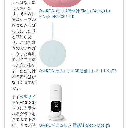
しっぱなしに
しておいた
OMRON ねむり時間計 Sleep Design lite
り、その為に
ピンク HSL-001-PK
電源ケーブル
をつなぎっぱ
なしにしたり
と制約があ
り、これを嫌
うのであれば
こうした専用
デバイスを使
った方が楽で
す。ただし計
OMRON オムロンUSB通信トレイ HHX-IT3
測の内容は
か
なりショボい
です。
まず
公式サイ
ト
でAndroidア
プリに表示さ
れるグラフを
見てみて下さ
い。４つの時
OMRON オムロン 睡眠計 Sleep Design