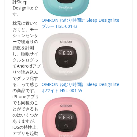
計Sleep
Design liteで
す。
OMRON ねむり時間計 Sleep Design lite
枕元に置いて
ブルー HSL-001-B
おくと、モー
ションセンサ
ーで寝返りの
頻度を計測
し、睡眠サイ
クルをログっ
てAndroidアプ
リで読み込ん
でグラフ化す
る、って感じ
OMRON ねむり時間計 Sleep Design lite
の商品です。
ホワイト HSL-001-W
iPhoneアプリ
でも同種のこ
とができるも
のはいくつか
ありますが、
iOSの特性上、
アプリを起動