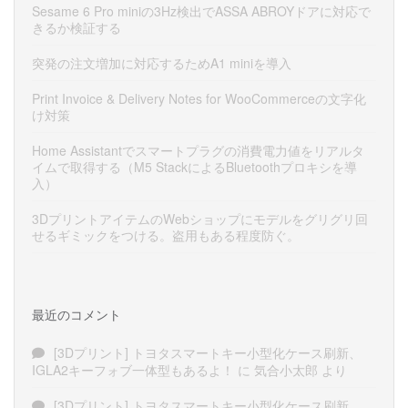
Sesame 6 Pro miniの3Hz検出でASSA ABROYドアに対応で
きるか検証する
突発の注文増加に対応するためA1 miniを導入
Print Invoice & Delivery Notes for WooCommerceの文字化
け対策
Home Assistantでスマートプラグの消費電力値をリアルタ
イムで取得する（M5 StackによるBluetoothプロキシを導
入）
3DプリントアイテムのWebショップにモデルをグリグリ回
せるギミックをつける。盗用もある程度防ぐ。
最近のコメント
[3Dプリント] トヨタスマートキー小型化ケース刷新、
IGLA2キーフォブ一体型もあるよ！
に
気合小太郎
より
[3Dプリント] トヨタスマートキー小型化ケース刷新、