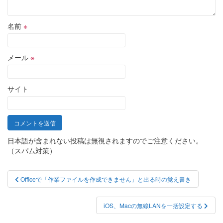
名前
※
メール
※
サイト
日本語が含まれない投稿は無視されますのでご注意ください。
（スパム対策）
投
Officeで「作業ファイルを作成できません」と出る時の覚え書き
稿
ナ
iOS、Macの無線LANを一括設定する