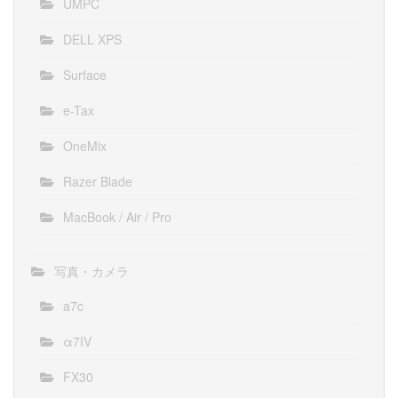
UMPC
DELL XPS
Surface
e-Tax
OneMix
Razer Blade
MacBook / Air / Pro
写真・カメラ
a7c
α7IV
FX30