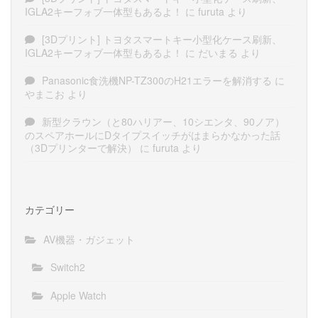
IGLA2キーフォブ一体型もあるよ！
に
furuta
より
[3Dプリント] トヨタスマートキー小型化ケース刷新、
IGLA2キーフォブ一体型もあるよ！
に
だいまる
より
Panasonic食洗機NP-TZ300のH21エラーを解消する
に
やまこお
より
新型クラウン（と80ハリアー、10シエンタ、90ノア）
のスペアホールにDタイプスイッチがはまらかなかった話
（3Dプリンターで解決）
に
furuta
より
カテゴリー
AV機器・ガジェット
Switch2
Apple Watch