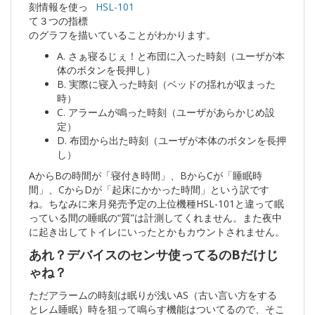
刻情報を使っ
HSL-101
て３つの指標
のグラフを描いていることがわかります。
A. さぁ寝るじぇ！と布団に入った時刻（ユーザが本
体のボタンを長押し）
B. 実際に寝入った時刻（ベッドの揺れが収まった
時）
C. アラームが鳴った時刻（ユーザがあらかじめ設
定）
D. 布団から出た時刻（ユーザが本体のボタンを長押
し）
AからBの時間が「寝付き時間」、BからCが「睡眠時
間」、CからDが「起床にかかった時間」という訳です
ね。ちなみに来月発売予定の上位機種HSL-101と違って眠
っている間の睡眠の“質”は計測してくれません。また夜中
に起き出してトイレにいったとかもカウントされません。
あれ？デバイスのセンサ使ってるのBだけじ
ゃね？
ただアラームの時刻は眠りが浅いAS（古い言い方をする
とレム睡眠）時を狙って鳴らす機能はついてるので、そこ