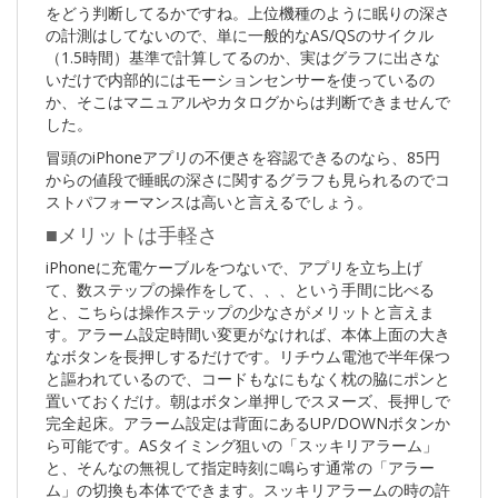
をどう判断してるかですね。上位機種のように眠りの深さ
の計測はしてないので、単に一般的なAS/QSのサイクル
（1.5時間）基準で計算してるのか、実はグラフに出さな
いだけで内部的にはモーションセンサーを使っているの
か、そこはマニュアルやカタログからは判断できませんで
した。
冒頭のiPhoneアプリの不便さを容認できるのなら、85円
からの値段で睡眠の深さに関するグラフも見られるのでコ
ストパフォーマンスは高いと言えるでしょう。
■メリットは手軽さ
iPhoneに充電ケーブルをつないで、アプリを立ち上げ
て、数ステップの操作をして、、、という手間に比べる
と、こちらは操作ステップの少なさがメリットと言えま
す。アラーム設定時間い変更がなければ、本体上面の大き
なボタンを長押しするだけです。リチウム電池で半年保つ
と謳われているので、コードもなにもなく枕の脇にポンと
置いておくだけ。朝はボタン単押しでスヌーズ、長押しで
完全起床。アラーム設定は背面にあるUP/DOWNボタンか
ら可能です。ASタイミング狙いの「スッキリアラーム」
と、そんなの無視して指定時刻に鳴らす通常の「アラー
ム」の切換も本体でできます。スッキリアラームの時の許