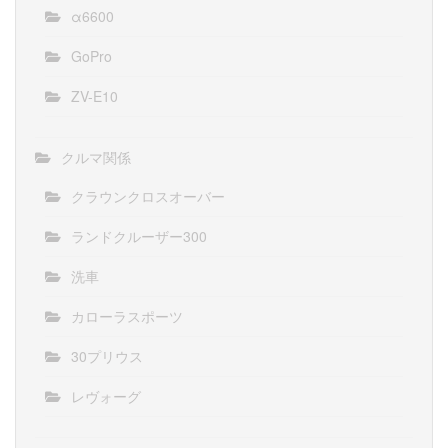
α6600
GoPro
ZV-E10
クルマ関係
クラウンクロスオーバー
ランドクルーザー300
洗車
カローラスポーツ
30プリウス
レヴォーグ