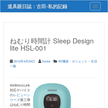
S
道具眼日誌：古田-私的記録
Toggle 
k
i
p
t
o
m
a
ねむり時間計 Sleep Design
i
lite HSL-001
n
c
o
n
・
2012年4月24日
furuta
AV機器・ガジェット
生活
t
一般
e
n
t
WellnessLink
対応デバイス
の
レビューシ
リーズ
第三弾
はねむり時間