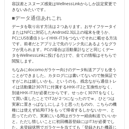
容誤差とスヌーズ感覚はWellnessLinkからしか設定変更で
きないみたいです。
■データ通信あれこれ
データを取り出す方法は２つあります。おサイフケータイ
またはNFCに対応したAndroid2.3以上の端末を使うか、
PCにUSB通信トレイHHX-IT3をつないでそれに載せる方法
です。前者だとアプリ上で先のリンク先にあるようなグラ
フが見られます。PCの場合は活動量計などと同じくデー
タをWellnessLinkに投げるだけで、全ての情報はそちらで
閲覧します。
ちなみにdocomoガラケー向けのデータ転送アプリも使う
ことができました。カタログには書いてないので無保証で
すがこれは嬉しいかも。というのも、残念ながら通信トレ
イは活動量計307ITに付属するHHX-IT2と互換性がなく、
別途HHX-IT3が必要だからです。せっかく307ITをなくし
て買い直したことでIT2が２つになったのでｗ、ひとつは
実家に置きっぱなしにしようと思ったものの、こちらの機
種には使えず結局IT3をもって帰省するしかないかー、と
思ってたので。実家にいる間はガラケー経由転送でいいか
と。ただし惜しいことに初回機器登録にはIT3が必要でし
た。未登録状態でガラケーを当てても「登録された機器じ