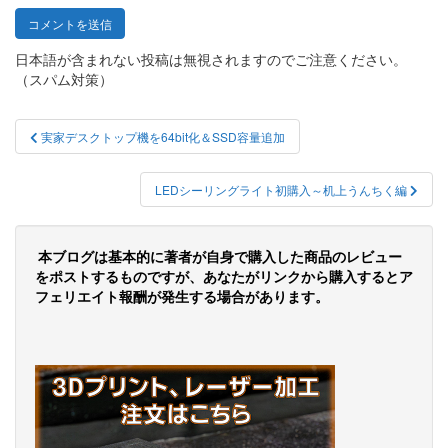
日本語が含まれない投稿は無視されますのでご注意ください。
（スパム対策）
投
実家デスクトップ機を64bit化＆SSD容量追加
稿
ナ
LEDシーリングライト初購入～机上うんちく編
ビ
ゲ
本ブログは基本的に著者が自身で購入した商品のレビュー
をポストするものですが、あなたがリンクから購入するとア
ー
フェリエイト報酬が発生する場合があります。
シ
ョ
ン