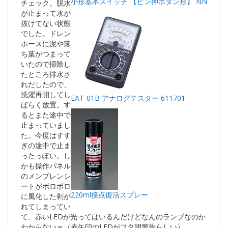
小形基本スイッチ 【ピン押ボタン形】 NN
チェック。脱水
が止まって水が
抜けてない状態
でした。ドレン
ホースに泥や落
ち葉がつまって
いたので掃除し
たところ排水さ
れだしたので、
洗濯再開してし
EAT-01B アナログテスター 611701
ばらく放置。す
るとまた途中で
止まっていまし
た。今度はすす
ぎの途中で止ま
ったっぽい。し
かも操作パネル
のメンブレンシ
ートがボロボロ
220ml接点復活スプレー
に風化した剥が
れてしまってい
て、赤いLEDが光ってはいるんだけどなんのランプなのか
わからないｗ（赤矢印のLEDがフタ開警告らしい）。