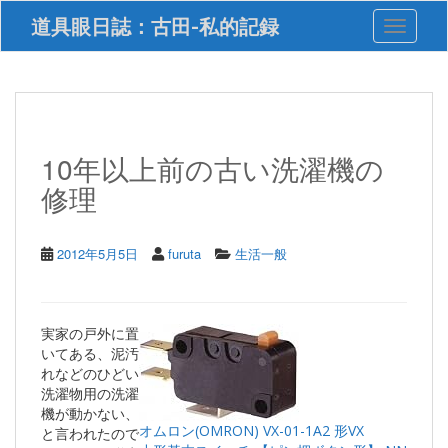
S
道具眼日誌：古田-私的記録
Toggle 
k
i
p
t
o
m
a
10年以上前の古い洗濯機の
i
修理
n
c
o
n
2012年5月5日
furuta
生活一般
t
e
n
t
実家の戸外に置
いてある、泥汚
れなどのひどい
洗濯物用の洗濯
機が動かない、
オムロン(OMRON) VX-01-1A2 形VX
と言われたので