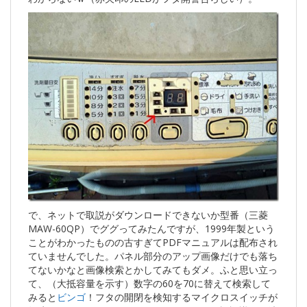
で、ネットで取説がダウンロードできないか型番（三菱
MAW-60QP）でググってみたんですが、1999年製という
ことがわかったものの古すぎてPDFマニュアルは配布され
ていませんでした。パネル部分のアップ画像だけでも落ち
てないかなと画像検索とかしてみてもダメ。ふと思い立っ
て、（大抵容量を示す）数字の60を70に替えて検索して
みると
ビンゴ
！フタの開閉を検知するマイクロスイッチが