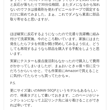
と反応が落ちたりで30分位格闘。またダメになるかも知れ
ないのでフタは接着剤を使わずビニールテープで固定する
だけに留めてみました。まぁ、これでダメなら素直に部品
取り寄せると思いますが。
ほぼ確実に反応するようになったので元通り洗濯機に組み
付けて洗濯実施。今のところ動いています。家族にはまた
発生したらフタを何度か開け閉めしてみるよう伝え、どう
しても再現するようなら部品を購入する手配をしようと思
います。
実家にテスターも接点復活剤もなかったので購入して費用
がかかってしまいましたが、まぁおいときゃ後々役に立つ
だろうからいいかと。でも作業前にAmazonで買えること
に気付いてたらそっち買ってたかもｗ。
P.S.
更にサイズ違いのMAW-50QPというモデルもあるらしい
ので、検索タグとして書いておきます。このページがジャ
ンクションになって上記リンク先に辿り着けることができ
れば幸いです。