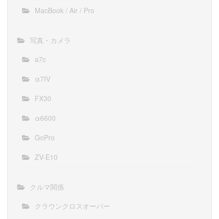
MacBook / Air / Pro
写真・カメラ
a7c
α7IV
FX30
α6600
GoPro
ZV-E10
クルマ関係
クラウンクロスオーバー