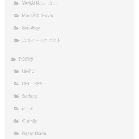
YAMAHAルーター
MacOSX Server
Synology
広域イーサネクスト
PC環境
UMPC
DELL XPS
Surface
e-Tax
OneMix
Razer Blade