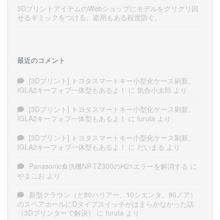
3DプリントアイテムのWebショップにモデルをグリグリ回
せるギミックをつける。盗用もある程度防ぐ。
最近のコメント
[3Dプリント] トヨタスマートキー小型化ケース刷新、
IGLA2キーフォブ一体型もあるよ！
に
気合小太郎
より
[3Dプリント] トヨタスマートキー小型化ケース刷新、
IGLA2キーフォブ一体型もあるよ！
に
furuta
より
[3Dプリント] トヨタスマートキー小型化ケース刷新、
IGLA2キーフォブ一体型もあるよ！
に
だいまる
より
Panasonic食洗機NP-TZ300のH21エラーを解消する
に
やまこお
より
新型クラウン（と80ハリアー、10シエンタ、90ノア）
のスペアホールにDタイプスイッチがはまらかなかった話
（3Dプリンターで解決）
に
furuta
より