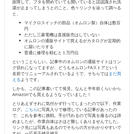
故障して、フタを閉めていても開いていると誤認識され洗
濯が止まってしまうとのこと。色々リンクを辿って調べる
と、
マイクロスイッチの部品（オムロン製）自体は数百
円
ただし三菱電機は直接販売はしていない
オムロンの通販サイトで買えるがカタログが定期的
に届いたりする
普通に修理を頼むと１万円位
ということらしい。記事中のオムロンの通販サイトはリン
ク切れになってますが、どうもオムロンFAストアという
名前でリニューアルされているようで、そちらでは
まだ買
える
ようです。
しかも、この記事書いてて発見。なんと半年前くらいから
Amazonでも買えるようなっていました！
とりあえずそれに気付かず行ってしまったので以下、作業
ログ。
こちら
に写真入りで修理している記事があったの
で、これを参考に挑戦。手が汚れるので写真を撮るのは諦
めましたが、作業自体はさほど難しくありませんでした。
リンク先には写真もあるのでそちらの方がわかりやすいで
すが、一応若干補足補足。