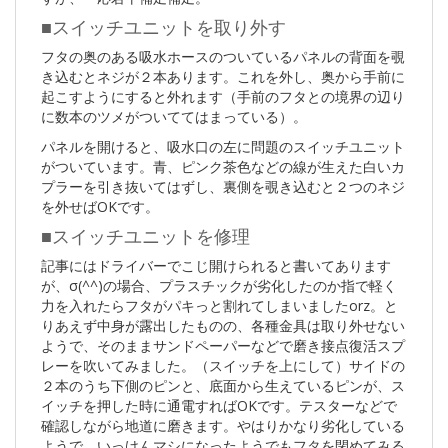
■スイッチユニットを取り外す
フタの奥のある吸水ホースのついているパネルの背面を覗
き込むとネジが２本あります。これを外し、奥から手前に
起こすようにすると外れます（手前のフタとの境界の辺り
に数本のツメがついててはまっている）。
パネルを開けると、吸水口の左に問題のスイッチユニット
がついています。青、ピンク茶色などの線が生えた白いカ
プラーを引き抜いてはずし、裏側を覗き込むと２つのネジ
を外せばOKです。
■スイッチユニットを修理
記事にはドライバーでこじ開けられると書いてあります
が、σ(^^)の場合、プラスチックが劣化したのか指で軽く
力を入れたらフタがパキっと割れてしまいましたorz。と
りあえず中身が露出したものの、各種金具は取り外せない
ようで、そのままサンドペーパーなどで磨き接点復活スプ
レーを吹いてみました。（スイッチを上にして）サイドの
２本のうち下側のピンと、底面から生えているピンが、ス
イッチを押した時に通電すればOKです。テスターなどで
確認しながら地道に磨きます。やはりかなり劣化している
ようで、いっけんマシになったようでもフタを閉めてみる