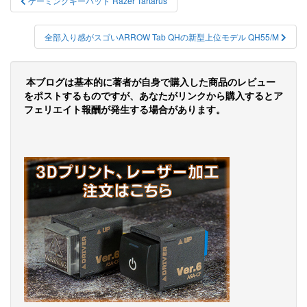
ゲーミングキーパッド Razer Tartarus
稿
ナ
全部入り感がスゴいARROW Tab QHの新型上位モデル QH55/M
ビ
ゲ
本ブログは基本的に著者が自身で購入した商品のレビュー
をポストするものですが、あなたがリンクから購入するとア
ー
フェリエイト報酬が発生する場合があります。
シ
ョ
ン