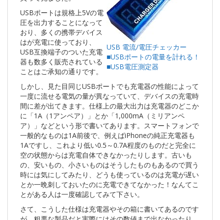
USBポートは規格上5Vの電
圧を出力することになって
おり、多くの携帯デバイス
はが充電に使っており、
USB 電流/電圧チェッカー
USB互換端子のついた充電
■USBポートの電量を計れる！
器も数多く販売されている
■USB電圧測定器
ことはご承知の通りです。
しかし、見た目同じUSBポートでも充電器の性能によって
一度に流せる電気の量が異なっていて、デバイスの充電時
間に差が出てきます。仕様上の最大出力は充電器のどこか
に「1A（1アンペア）」とか「1,000mA（ミリアンペ
ア）」などという形で書いてあります。スマートフォンで
一般的なものは1A前後で、例えばiPhoneの純正充電器も
1Aですし、これより低い0.5～0.7A程度のものだと完全に
空の状態からは充電自体できなかったりします。古いも
の、安いもの、小さいものはそうしたものもあるので買う
時には気にしてみたり、どうも使っているのは充電が遅い
とか一晩刺しておいたのに充電できてなかった！なんてこ
とがある人は一度確認してみて下さい。
さて、こうした仕様は充電器やその箱に書いてあるのです
が、粗悪な製品だと実際にはその数値まで出なかったり、