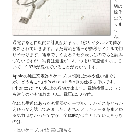
切の
操作
は入
りま
せ
ん。
通電すると自動的に計測が始まり、1秒サイクル位で値が
更新されていきます。また電流と電圧が数秒サイクルで切
り替わります。電卓でよくある７セグ表示なのでちと読み
づらいですが、写真は最後が「A」つまり電流値を示して
いて、0.67Aが流れていることがわかります。
Appleの純正充電器＆ケーブルの割にはやや低い値です
が、どうもこれはiPod touch 5th側の仕様っぽいです。
iPhone5sだと0.9以上の数値が出ます。電池残量によって
も違うのかも知れません。電圧は5.07V位。
他にも手近にあった充電器やケーブル、デバイスをとっか
えひっかえ試してみました。きちんとしたデータをまとめ
る気力はなかったですが、全体的な傾向としていえそうな
のは、
・長いケーブルは如実に落ちる