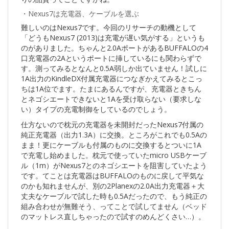
・Nexus7は充電器、ケーブルを選ぶ
難しいのはNexus7です。今回のリサーチの動機として
「どうもNexus7 (2013)は充電が遅い気がする」というも
のがありました。ちゃんと2.0AポートがあるBUFFALOの4
口充電器の2Aというポートに挿しているにも関わらずで
す。測ってみるとなんと0.5A弱しか出ていません！試しに
1A出力のKindleDX付属充電器につなぎかえてみるとこっ
ちは1A位でます。たまにあるんですが、充電器ときちん
とネゴシエートできないと1Aを受け取らない（要求しな
い）タイプの充電制御をしているのでしょう。
仕方ないので枕元の充電器を未開封だったNexus7付属の
純正充電器（出力1.3A）に交換。ところがこれでも0.5Aの
まま！更にケーブルも付属のものに交換するとついに1A
で充電し始めました。枕元で使っていたmicro USBケーブ
ル（1m）がNexus7とのネゴシエートを阻害していたよう
です。てことは充電器はBUFFALOのものに戻して平気な
のかも知れませんが、別の2Planexの2.0A出力充電器＋大
丈夫なケーブルで試した時も0.5Aだったので、もう純正の
組み合わせが無難そう、ってことで試してません（ベッド
のマットレス直しちゃったので試すのめんどくさい…）。