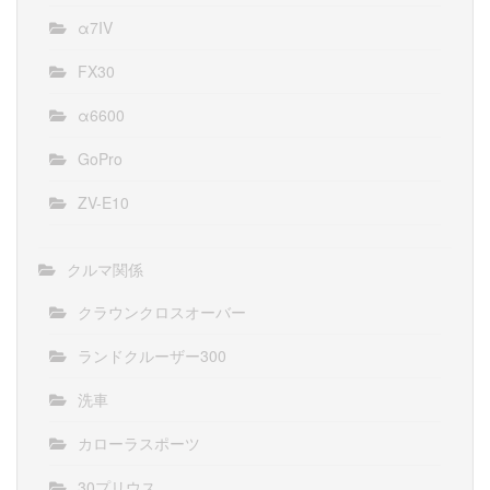
α7IV
FX30
α6600
GoPro
ZV-E10
クルマ関係
クラウンクロスオーバー
ランドクルーザー300
洗車
カローラスポーツ
30プリウス