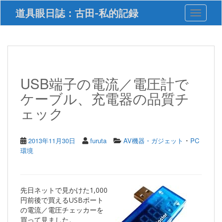
S
道具眼日誌：古田-私的記録
Toggle 
k
i
p
t
o
m
a
USB端子の電流／電圧計で
i
ケーブル、充電器の品質チ
n
c
ェック
o
n
t
・
2013年11月30日
furuta
AV機器・ガジェット
PC
e
環境
n
t
先日ネットで見かけた1,000
円前後で買えるUSBポート
の電流／電圧チェッカーを
買って見ました。