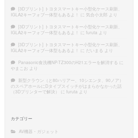
[3Dプリント] トヨタスマートキー小型化ケース刷新、
IGLA2キーフォブ一体型もあるよ！
に
気合小太郎
より
[3Dプリント] トヨタスマートキー小型化ケース刷新、
IGLA2キーフォブ一体型もあるよ！
に
furuta
より
[3Dプリント] トヨタスマートキー小型化ケース刷新、
IGLA2キーフォブ一体型もあるよ！
に
だいまる
より
Panasonic食洗機NP-TZ300のH21エラーを解消する
に
やまこお
より
新型クラウン（と80ハリアー、10シエンタ、90ノア）
のスペアホールにDタイプスイッチがはまらかなかった話
（3Dプリンターで解決）
に
furuta
より
カテゴリー
AV機器・ガジェット