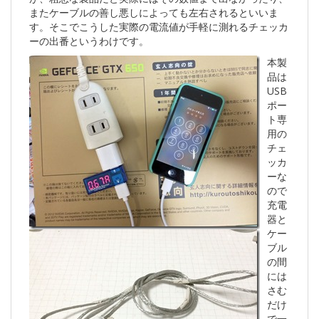
またケーブルの善し悪しによっても左右されるといいま
す。そこでこうした実際の電流値が手軽に測れるチェッカ
ーの出番というわけです。
本製
品は
USB
ポー
ト専
用の
チェ
ッカ
ーな
ので
充電
器と
ケー
ブル
の間
には
さむ
だけ
で一