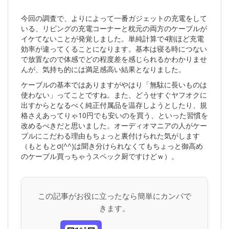
今回の調査で、よりによって一番ガジェットの充電をして
いる、リビングの充電コーナーと枕元の両方のケーブルが
イケてないことが発覚しました。単純計算で4割ほど充電
効率が違ってくることになります。基本は寝る時につない
で放置なので体感でどの程度差を感じられるかわかりませ
んが、気持ち的には満足感高い結果となりました。
ケーブルの基本ではありますがやはり「無駄に長いものは
使わない」ってことですね。また、どうせすぐヤフオクに
出すからとなるべく純正付属品を温存しようとしたり、規
格さえあってりゃ10円でも安いのを買う、といった習慣を
改めるべきだと思いました。オーディオマニアの人がケー
ブルにこだわる理由もちょっと裏付けられた気がします
（もともとσ(^^)は聞き分けられなくてもちょっと御高め
のケーブル買っちゃうスペック厨ですけどｗ）。
この記事がお役に立ったなら簡単にカンパで
きます。