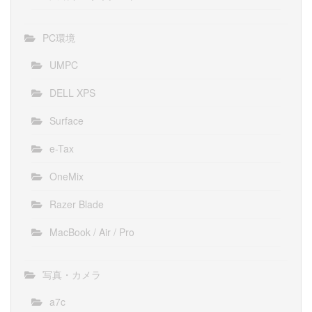
PC環境
UMPC
DELL XPS
Surface
e-Tax
OneMix
Razer Blade
MacBook / Air / Pro
写真・カメラ
a7c