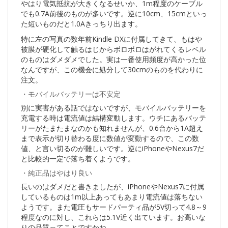
やはり電気抵抗が大きくなるせいか、1m程度のケーブル
でも0.7A前後のものが多いです。逆に10cm、15cmといっ
た短いものだと1.0Aきっちり出ます。
特に左の写真の数年前Kindle DXに付属してきて、もはや
被膜が硬化して触るはじからボロボロはがれてくるレベル
のものはダメダメでした。実は一番使用頻度が高かった位
なんですが、この機会に処分して30cmのものを代わりに
注文。
・モバイルバッテリーは不安定
別に実害がある話ではないですが、モバイルバッテリーを
充電する時は電流値は結構変動します。ウチにあるバッテ
リーがたまたまなのかも知れませんが、0.6台から1A超え
まで表示が切り替わる度に数値が変動するので、この数
値、と言い切るのが難しいです。逆にiPhoneやNexus7だ
と比較的一定で落ち着くようです。
・純正品はやはり良い
長いのはダメだと書きましたが、iPhoneやNexus7に付属
しているものは1m以上あってもあまり電流値は落ちない
ようです。また電圧もサードパーティ品が5V切って4.8～9
程度なのに対し、これらは5.1V近く出ています。お高いな
りの品質ってことですかね。