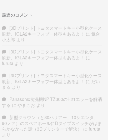
最近のコメント
[3Dプリント] トヨタスマートキー小型化ケース
刷新、IGLA2キーフォブ一体型もあるよ！
に
気合
小太郎
より
[3Dプリント] トヨタスマートキー小型化ケース
刷新、IGLA2キーフォブ一体型もあるよ！
に
furuta
より
[3Dプリント] トヨタスマートキー小型化ケース
刷新、IGLA2キーフォブ一体型もあるよ！
に
だい
まる
より
Panasonic食洗機NP-TZ300のH21エラーを解消
する
に
やまこお
より
新型クラウン（と80ハリアー、10シエンタ、
90ノア）のスペアホールにDタイプスイッチがはま
らかなかった話（3Dプリンターで解決）
に
furuta
より