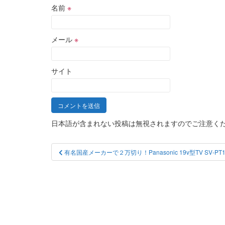
名前
※
メール
※
サイト
日本語が含まれない投稿は無視されますのでご注意く
投
有名国産メーカーで２万切り！Panasonic 19v型TV SV-PT1
稿
ナ
ビ
ゲ