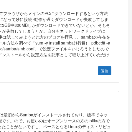
ールしてブラウザからメインのPCにダウンロードするという方法
近になって妙に接続･動作が遅くダウンロードが失敗してしま
3GB中800MBしかダウンロードできていないとか、そもそ
ドが失敗してしまうとか。自分もネットワークドライブに
せる事は試してみようと此方のブログを拝見し、sambaの存在を
べて「yum -y install samba(1行目) pdbedit -a
/etc/samba/smb.conf」で設定ファイルをいじろうとしたので
インストールから設定方法を記事として取り上げていただけ
返信
ERには最初からSambaがインストールされており、標準でネッ
です。ので、お使いのはオープンソースの方のfoltiaの方で
たことがないですし、ベースとなるLinuxのディストリビュ