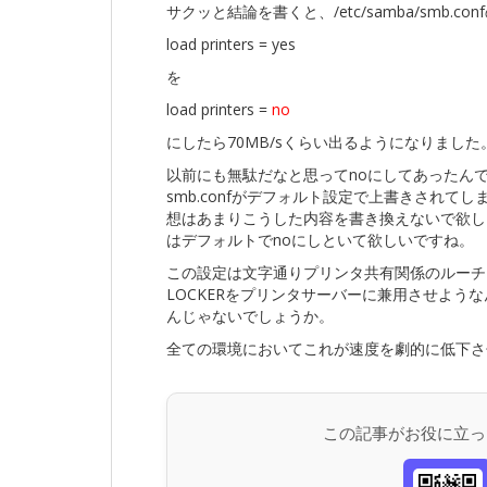
サクッと結論を書くと、/etc/samba/smb.con
load printers = yes
を
load printers =
no
にしたら70MB/sくらい出るようになりました
以前にも無駄だなと思ってnoにしてあったんで
smb.confがデフォルト設定で上書きされ
想はあまりこうした内容を書き換えないで欲し
はデフォルトでnoにしといて欲しいですね。
この設定は文字通りプリンタ共有関係のルーチ
LOCKERをプリンタサーバーに兼用させよう
んじゃないでしょうか。
全ての環境においてこれが速度を劇的に低下さ
この記事がお役に立っ