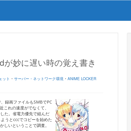
smbdが妙に遅い時の覚え書き
・
・
ェット
サーバー・ネットワーク環境
ANIME LOCKER
ースで、録画ファイルもSMBでPC
近これの速度がでなくて、
態でした。省電力優先で組んだ
ようとcccでコピーを始めた
おかしいということで調査。