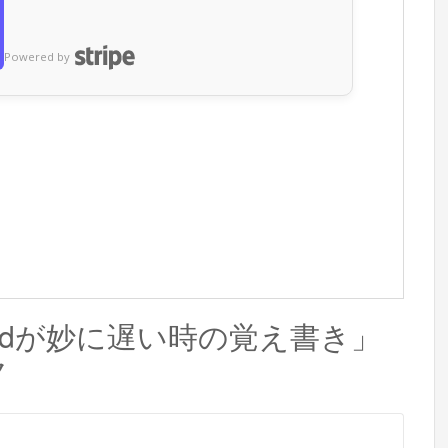
Powered by
smbdが妙に遅い時の覚え書き」
ク