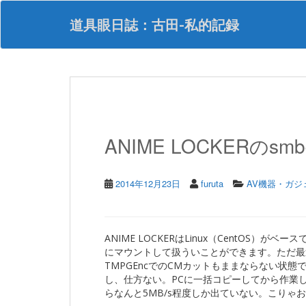
S
k
道具眼日誌：古田-私的記録
i
p
t
o
m
a
i
n
ANIME LOCKERの
c
o
n
t
2014年12月23日
furuta
AV機器・ガジ
e
n
t
ANIME LOCKERはLinux（CentOS）がベ
にマウントして扱ういことができます。ただ最
TMPGEncでのCMカットもままならない状
し、仕方ない。PCに一括コピーしてから作業し
らなんと5MB/s程度しか出ていない。こりゃ