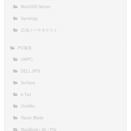
MacOSX Server
Synology
広域イーサネクスト
PC環境
UMPC
DELL XPS
Surface
e-Tax
OneMix
Razer Blade
MacBook / Air / Pro