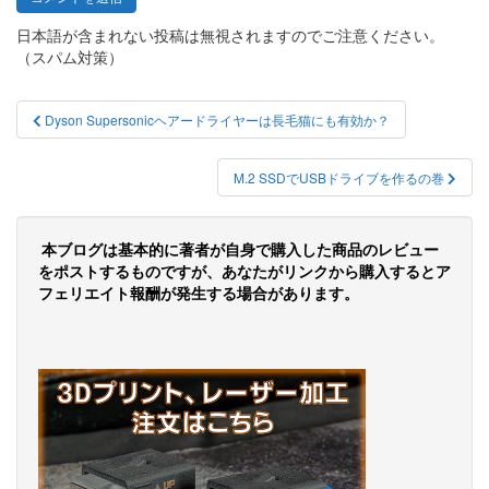
日本語が含まれない投稿は無視されますのでご注意ください。
（スパム対策）
投
Dyson Supersonicヘアードライヤーは長毛猫にも有効か？
稿
ナ
M.2 SSDでUSBドライブを作るの巻
ビ
ゲ
本ブログは基本的に著者が自身で購入した商品のレビュー
をポストするものですが、あなたがリンクから購入するとア
ー
フェリエイト報酬が発生する場合があります。
シ
ョ
ン