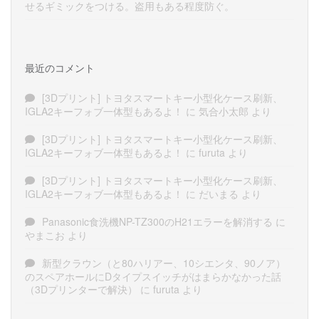
せるギミックをつける。盗用もある程度防ぐ。
最近のコメント
[3Dプリント] トヨタスマートキー小型化ケース刷新、
IGLA2キーフォブ一体型もあるよ！
に
気合小太郎
より
[3Dプリント] トヨタスマートキー小型化ケース刷新、
IGLA2キーフォブ一体型もあるよ！
に
furuta
より
[3Dプリント] トヨタスマートキー小型化ケース刷新、
IGLA2キーフォブ一体型もあるよ！
に
だいまる
より
Panasonic食洗機NP-TZ300のH21エラーを解消する
に
やまこお
より
新型クラウン（と80ハリアー、10シエンタ、90ノア）
のスペアホールにDタイプスイッチがはまらかなかった話
（3Dプリンターで解決）
に
furuta
より