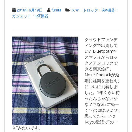
・
2016年6月19日
furuta
スマートロック
AV機器・
・
ガジェット
IoT機器
クラウドファンデ
ィングで出資して
いたBluetoothで
スマフォからロッ
ク／アンロックで
きる南京錠(?)、
Noke Padlockが延
期に延期を重ね4月
についに到着しま
した。1年くらい待
ったんじゃないか
な？ちなみに“ぬー
く”って読むんだと
思ってたら、No
Keyの造語で“のー
き”みたいです。