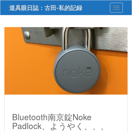
S
道具眼日誌：古田-私的記録
Toggle 
k
i
p
t
o
m
a
i
n
c
o
n
t
e
n
t
Bluetooth南京錠Noke
Padlock、ようやく、、、