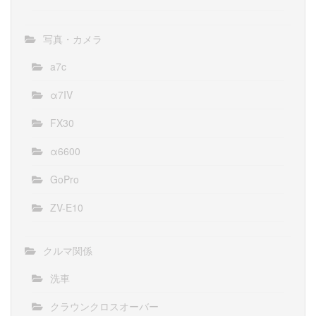
写真・カメラ
a7c
α7IV
FX30
α6600
GoPro
ZV-E10
クルマ関係
洗車
クラウンクロスオーバー