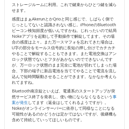
ストレージルームに利用。これで鍵束からひとつ鍵を減ら
せます。
感度はまぁAkerunとかQrioと同じ感じで、しばらく側で
じっとしてないと認識されない感じ。iPhoneのBluetooth
ビーコン検知頻度が低いんですかね。じれったいので結局
Nokeアプリを起動して手動操作で解錠してます。その場
合の感度は上々。また万一スマフォを忘れてきた場合は、
U字の部分をモールス信号的に長短の押し分けでカチカチ
やることで解錠することもできます。また電池交換はアン
ロック状態でないとフタがあかないのでできないんです
が、万一ロック状態のまま完全に電池が切れてしまった場
合、下部の端子に新品電池を当ててやることで電流を流し
込んで短時間駆動させることができます。なかなか考えら
れてますね。
Bluetooth南京錠といえば、電通系のスタートアップが突
然サービス終了を発表し、使い物にならなくなるという
事
案が発生
してます（返金はしてくれるようですが）。
Nokeがオンラインサーバーに依存して同様なことになる
可能性があるのかどうかは定かではないですが、後継機も
含めて持続していってほしいものです。