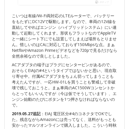
ポチップ
こいつは有線/Wi-Fi両対応のLTEルーターで、バッテリー
をもたずにDC12Vで駆動します。なので、車両の12V線を
直結してやればエンジン（ハイブリッドシステム）にい連
動して起動してくれます。形状もフラットなのでAppleTV
と一緒にシート下にでも設置してしまえば場所もとりませ
ん。惜しいのはCAに対応しておらず150Mbpsな点。まぁ
NetflixやAmazon Primeビデオなどを720pで見るだけなら
全然余裕なので良しとしました。
ACアダプタの端子はプラグにセンターピンがあるので、
おそらくEIAJの#4というタイプではないかと思い、現在取
り寄せ中。付属ACアダプタをちょん切ってしまうことも
考えたんですが、一応HW-01Lを買うことも警戒して非破
壊で残しておこうと。まぁ車両のAC1500Wコンセントか
らとってもいいんですが（今は仮でそうしています）、エ
ンジン始動のたびにボタンを1つ押さなければならないの
で。
2019.05.27追記
：EIAJ 電圧区分#4のコネクタでOKでし
た。残念ながらAmazonには売ってなく、送料がもっとも
安かったマルツオンラインで購入しました。こういう時秋