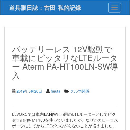
S
道具眼日誌：古田-私的記録
Toggle 
k
i
p
t
o
m
a
バッテリーレス 12V駆動で
i
車載にピッタリなLTEルータ
n
c
ー Aterm PA-HT100LN-SW導
o
入
n
t
e
n
2019年5月26日
furuta
クルマ関係
t
LEVORGでは車内LAN(Wi-Fi)用のLTEルーターとしてピク
セラのPIX-MT100を使っていましたが、なぜかカローラス
ポーツにしてからLTEがつながらないことが増えました。