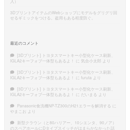
入）
3DプリントアイテムのWebショップにモデルをグリグリ回
せるギミックをつける。盗用もある程度防ぐ。
最近のコメント
[3Dプリント] トヨタスマートキー小型化ケース刷新、
IGLA2キーフォブ一体型もあるよ！
に
気合小太郎
より
[3Dプリント] トヨタスマートキー小型化ケース刷新、
IGLA2キーフォブ一体型もあるよ！
に
furuta
より
[3Dプリント] トヨタスマートキー小型化ケース刷新、
IGLA2キーフォブ一体型もあるよ！
に
だいまる
より
Panasonic食洗機NP-TZ300のH21エラーを解消する
に
やまこお
より
新型クラウン（と80ハリアー、10シエンタ、90ノア）
のスペアホールにDタイプスイッチがはまらかなかった話