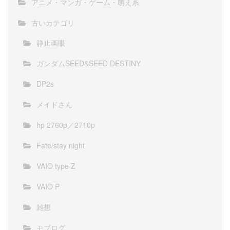
アニメ・マンガ・ゲーム・萌え系
古いカテゴリ
静止画眼
ガンダムSEED&SEED DESTINY
DP2s
メイドさん
hp 2760p／2710p
Fate/stay night
VAIO type Z
VAIO P
雑想
モブログ