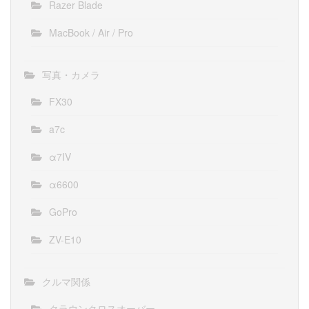
Razer Blade
MacBook / Air / Pro
写真・カメラ
FX30
a7c
α7IV
α6600
GoPro
ZV-E10
クルマ関係
クラウンクロスオーバー