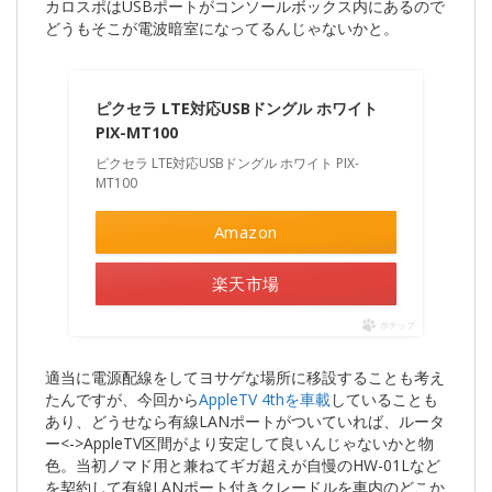
カロスポはUSBポートがコンソールボックス内にあるので
どうもそこが電波暗室になってるんじゃないかと。
ピクセラ LTE対応USBドングル ホワイト
PIX-MT100
ピクセラ LTE対応USBドングル ホワイト PIX-
MT100
Amazon
楽天市場
ポチップ
適当に電源配線をしてヨサゲな場所に移設することも考え
たんですが、今回から
AppleTV 4thを車載
していることも
あり、どうせなら有線LANポートがついていれば、ルータ
ー<->AppleTV区間がより安定して良いんじゃないかと物
色。当初ノマド用と兼ねてギガ超えが自慢のHW-01Lなど
を契約して有線LANポート付きクレードルを車内のどこか