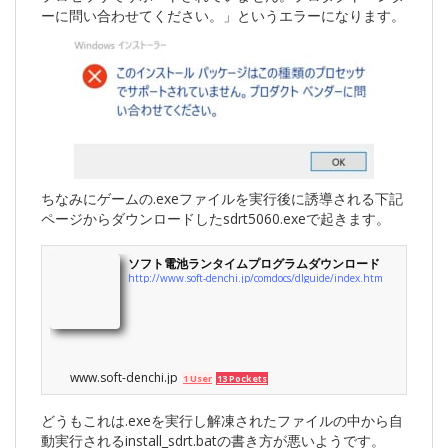
ーに問い合わせてください。」というエラーになります。
ちなみにゲームの.exeファイルを実行後に誘導される下記
ページからダウンロードしたsdrt5060.exeで起きます。
ソフト電池ランタイムプログラムダウンロード
http://www.soft-denchi.jp/comdocs/dlguide/index.htm
www.soft-denchi.jp
1 User
13 Pockets
どうもこれは.exeを実行し解凍されたファイルの中から自
動実行されるinstall_sdrt.batの書き方が悪いようです。