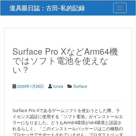
S
道具眼日誌：古田-私的記録
Toggle 
k
i
p
t
o
m
a
Surface Pro XなどArm64機
i
ではソフト電池を使えな
n
c
い？
o
n
t
2020年1月26日
furuta
Surface
e
n
t
Surface Pro Xであるゲームソフトを使おうとした際、ラ
イセンス認証に使用する「ソフト電池」がインストールエ
ラーになりました。どうもArm64環境がx64環境と誤認さ
れるらしく、「このインストールパッケージはこの種類の
プロセッサでサポートされていません。プロダクトベンダ