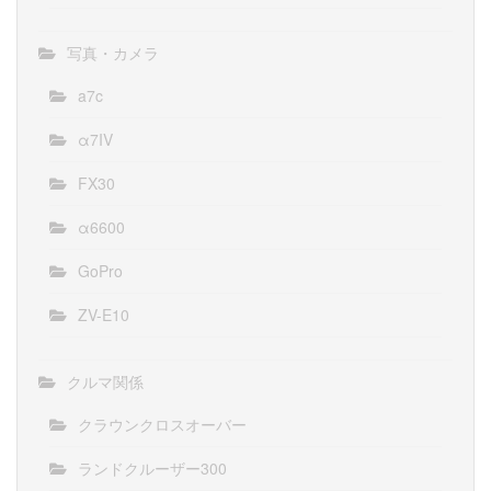
写真・カメラ
a7c
α7IV
FX30
α6600
GoPro
ZV-E10
クルマ関係
クラウンクロスオーバー
ランドクルーザー300