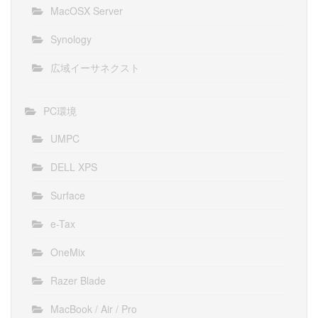
MacOSX Server
Synology
広域イーサネクスト
PC環境
UMPC
DELL XPS
Surface
e-Tax
OneMix
Razer Blade
MacBook / Air / Pro