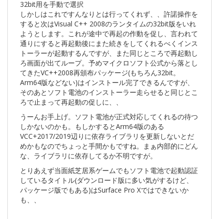
32bit用を手動で選択
しかしはこれですんなりとは行ってくれず、、許諾操作を
すると次はVisual C++ 2008のランタイムの32bit版をいれ
ようとします。これが途中で再起の作動を促し、言われて
通りにすると再起動後にまた続きをしてくれるべくインス
トーラーが起動するんですが、また同じところで再起動し
ろ画面が出てループ。予めマイクロソフト公式から落とし
てきたVC++2008再頒布パッケージ(もちろん32bit。
Arm64版などない)はインストール完了できるんですが、
そのあとソフト電池のインストーラー走らせると同じとこ
ろで止まって再起動の促しに、、
うーんお手上げ。ソフト電池が正式対応してくれるの待つ
しかないのかも。もしかするとArm64版のある
VCC+2017/2019辺りに依存ライブラリを更新しないとだ
めかもなのでちょっと手間かもですね。まぁ内部的にどん
な、ライブラリに依存してるか不明ですが。
とりあえず当面紙芝居系ゲームでもソフト電池で起動認証
しているタイトル(ダウンロード版に多い気がするけど、
パッケージ版でもある)はSurface Pro Xではできないか
も、、