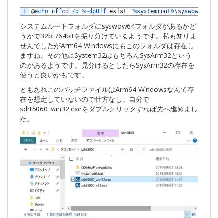
1
@
echo 
offcd
/
d
%
~
dp0if 
exist
"
%
systemroot
%
\
syswow64
\
"
システムルートフォルダにsyswow64フォルダがあるかど
うかで32bit/64bitを振り分けているようです。私も知りま
せんでしたがArm64 Windowsにもこのフォルダは存在し
ますね。その他にSystem32はもちろんSysArm32という
のがあるようです。見分けるとしたらSysArm32の存在を
使うと良いかもです。
ともあれこのバッチファイルはArm64 Windowsなんて存
在を想定していないので仕方なし。自分で
sdrt5060_win32.exeをダブルクリックすれば先へ進めまし
た。