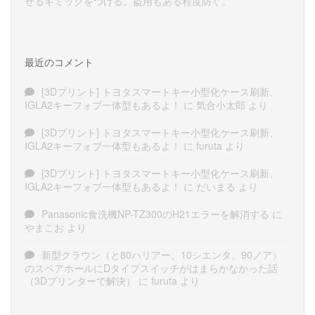
せるギミックをつける。盗用もある程度防ぐ。
最近のコメント
[3Dプリント] トヨタスマートキー小型化ケース刷新、
IGLA2キーフォブ一体型もあるよ！
に
気合小太郎
より
[3Dプリント] トヨタスマートキー小型化ケース刷新、
IGLA2キーフォブ一体型もあるよ！
に
furuta
より
[3Dプリント] トヨタスマートキー小型化ケース刷新、
IGLA2キーフォブ一体型もあるよ！
に
だいまる
より
Panasonic食洗機NP-TZ300のH21エラーを解消する
に
やまこお
より
新型クラウン（と80ハリアー、10シエンタ、90ノア）
のスペアホールにDタイプスイッチがはまらかなかった話
（3Dプリンターで解決）
に
furuta
より