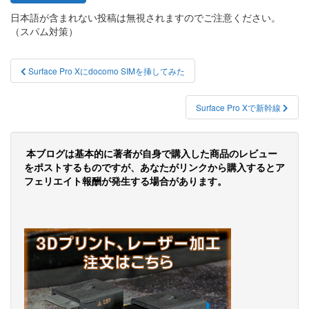
日本語が含まれない投稿は無視されますのでご注意ください。
（スパム対策）
投
Surface Pro Xにdocomo SIMを挿してみた
稿
ナ
Surface Pro Xで新幹線
ビ
ゲ
本ブログは基本的に著者が自身で購入した商品のレビュー
をポストするものですが、あなたがリンクから購入するとア
ー
フェリエイト報酬が発生する場合があります。
シ
ョ
ン