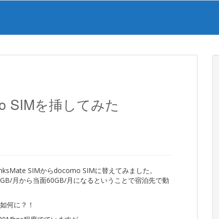
como SIMを挿してみた
inksMate SIMからdocomo SIMに替えてみました。
0GB/月から当面60GB/月になるということで宿泊先で動
度や如何に？！