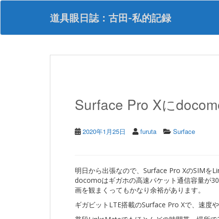
S
k
道具眼日誌：古田-私的記録
i
p
t
o
m
a
i
n
Surface Pro Xにdo
c
o
n
t
2020年1月25日
furuta
Surface
e
n
t
明日から出張なので、Surface Pro XのSIMをL
docomoはギガホの高速パケット通信容量が3
画を観まくってもかなり余裕があります。
ギガビットLTE搭載のSurface Pro Xで、速