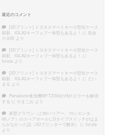
最近のコメント
[3Dプリント] トヨタスマートキー小型化ケース
刷新、IGLA2キーフォブ一体型もあるよ！
に
気合
小太郎
より
[3Dプリント] トヨタスマートキー小型化ケース
刷新、IGLA2キーフォブ一体型もあるよ！
に
furuta
より
[3Dプリント] トヨタスマートキー小型化ケース
刷新、IGLA2キーフォブ一体型もあるよ！
に
だい
まる
より
Panasonic食洗機NP-TZ300のH21エラーを解消
する
に
やまこお
より
新型クラウン（と80ハリアー、10シエンタ、
90ノア）のスペアホールにDタイプスイッチがはま
らかなかった話（3Dプリンターで解決）
に
furuta
より